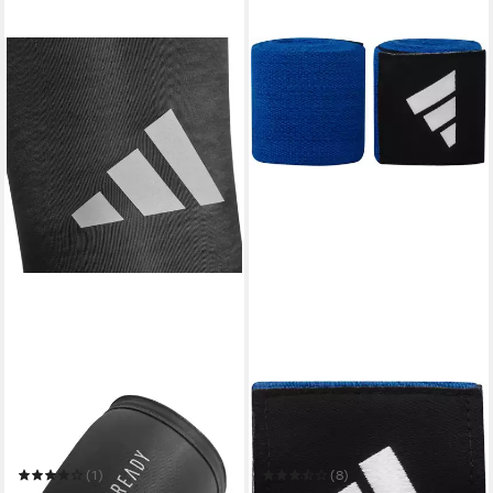
ADIDAS PERFORMANCE
ADIDAS PERFORMANCE
Bandage Adidas Climacool
Handgelenkbandage Boxing
Compression Arm Sleeves in
Crepe
versch. Farben und Größen
(1)
(8)