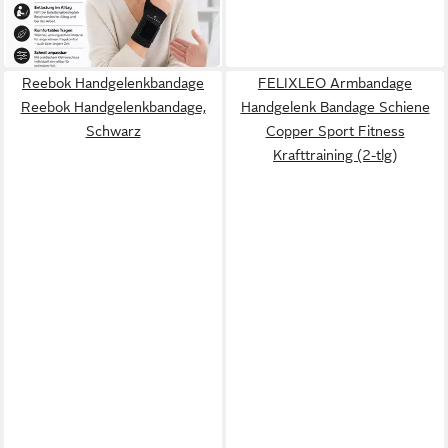
24,90 €
UVP
29,90 €
-17%
in 3-4 Werktagen bei dir
Reebok Handgelenkbandage
FELIXLEO Armbandage
Reebok Handgelenkbandage,
Handgelenk Bandage Schiene
Schwarz
Copper Sport Fitness
Krafttraining (2-tlg)