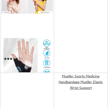
LUXUSKOLLEKTION
Handbandage Arthritis
Kompressionshandschuhe
fingerlos mit Gel und
(1)
27,95 €
in 6-7 Werktagen bei dir
Mueller Sports Medicine
Handbandage Mueller Elastic
Wrist Support