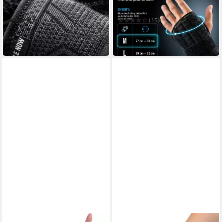
leichte Unterstützung bei
Performance Up Handgelenk
Sport oder Alltag
Bandage
(2)
(15)
19,90 €
19,90 €
(9,95 €/ 1 Stk)
in 4-5 Werktagen bei dir
in 4-5 Werktagen bei dir