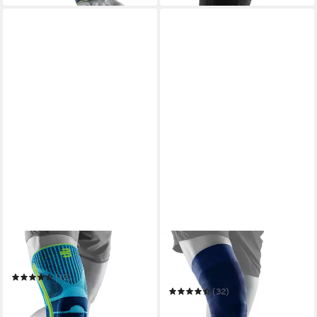
BAUERFEIND
BAUERFEIND
Kniebandage Knee Support
Kniebandage Sports
Compression Knee Support
(12)
ab 67,99 €
UVP
84,90 €
(32)
ab 34,92 €
UVP
44,90 €
-20%