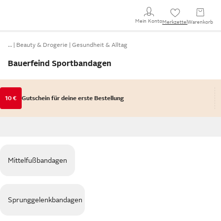
Mein Konto
Merkzettel
Warenkorb
…
Beauty & Drogerie
Gesundheit & Alltag
Bauerfeind Sportbandagen
10 €
Gutschein für deine erste Bestellung
Mittelfußbandagen
Sprunggelenkbandagen