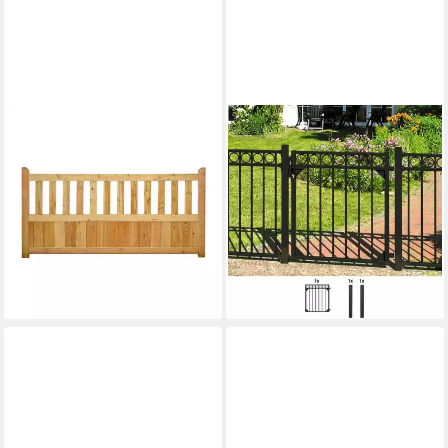
GARTENLAND
ALBERTS
Zaun Vorgartenzaun Graz
Zauneinzeltür Circle, Breite:
Lärche – Naturbelassen, (Set,
96,5 cm, Höhe: 100 und 120
Ohne Pfosten, 180x90 cm),
cm, versch. Farben
ab 470,35 €
Vorgartenzaun, Lärche
UVP
529,00 €
ab 139,95 €
159,95 €
-11%
lieferbar - in 2-3 Werktagen bei dir
-13%
lieferbar in 5 Wochen