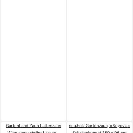
GartenLand Zaun Lattenzaun
neu.holz Gartenzaun, »Segovia«
Wien abgeschrägt Lärche –
Schrägelement 180 x 96 cm