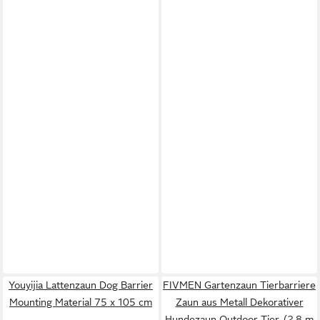
Youyijia Lattenzaun Dog Barrier
FIVMEN Gartenzaun Tierbarriere
Mounting Material 75 x 105 cm
Zaun aus Metall Dekorativer
Hundezaun Outdoor Tier, (2,8 m