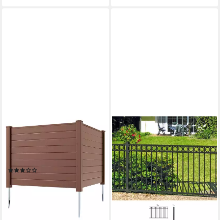
KOMFOTTEU
ALBERTS
Gartenzaun, Sichtschutzzaun
Metallzaun Anbauset Circle,
mit 3 Pfählen aus verzinktem
Höhe: 100 und 120 cm, Breite:
Metall, 122 x 95 cm
200 cm, zum Einbetonieren
(1)
ab 259,00 €
UVP
355,00 €
101,99 €
UVP
139,99 €
-27%
-27%
lieferbar - in 9-11 Werktagen bei
lieferbar - in 4-5 Werktagen bei dir
dir