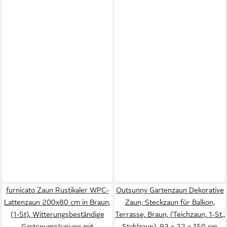
furnicato Zaun Rustikaler WPC-
Outsunny Gartenzaun Dekorative
Lattenzaun 200x80 cm in Braun,
Zaun, Steckzaun für Balkon,
(1-St), Witterungsbeständige
Terrasse, Braun, (Teichzaun, 1-St.,
Gartenumzäunung mit
Stahlzaun), 93 x 22 x 150 cm