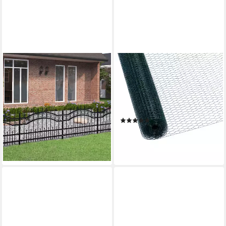
FURNICATO
CCLIFE
Zaun Gartenzaun Kampen
Maschendrahtzaun
240x118 cm Schwarz
Maschendrahtzaun
Pulverbeschichteter Stahl, (1-
Wühlmausgitter, Höhe 100
St)
cm, Länge 15/25/50 m
(3)
ab 184,95 €
UVP
301,95 €
18,99 €
UVP
29,99 €
-39%
-37%
lieferbar - in 4-5 Werktagen bei dir
lieferbar - in 3-4 Werktagen bei dir