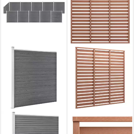
VIDAXL
VIDAXL
Gartenzaun WPC Zaun-Set 10
Gartenzaun Zaunplatte WPC
Quadrate + 1 Schräge
180x180 cm Braun, (1-St)