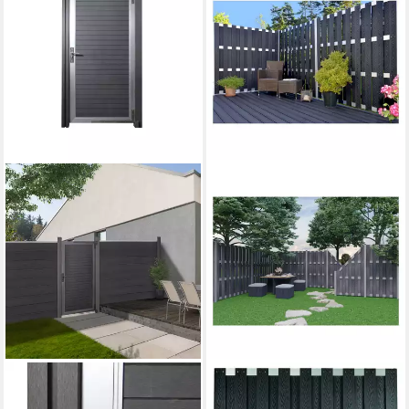
HOME DELUXE
TETZNER & JENTZSCH
Gartentor WPC CALLATOR -
Gartenzaun DALIAN-Serie /