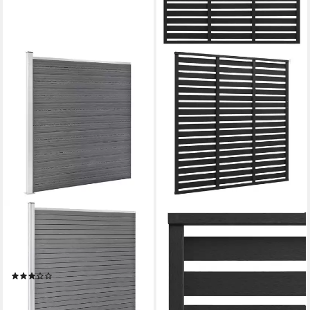
VIDAXL
VIDAXL
Gartenzaun WPC Zaun-Set 3
Gartenzaun Zaunelement
Quadrate + 1 Schräge
WPC 180x180 cm Schwarz,
619x186 cm Grau, (1-St)
(1-St)
(2)
ab 204,99 €
ab 1.051,99 €
(63,27 €/ 1 qm)
lieferbar - in 4-5 Werktagen bei dir
lieferbar - in 4-5 Werktagen bei dir