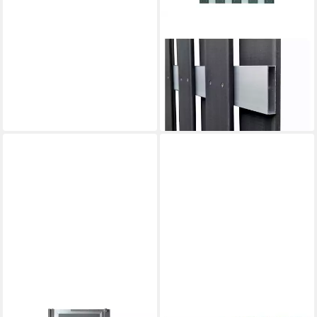
TETZNER & JENTZSCH
Gartenzaun JINAN-Serie
anthrazit / WPC
Sichtschutzzaun
189,99 €
lieferbar - in 8-10 Werktagen bei
dir