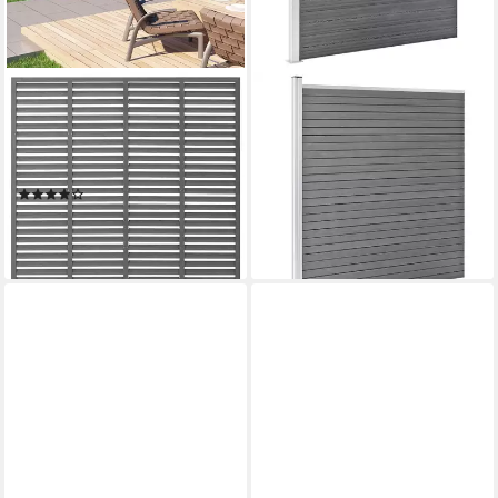
VIDAXL
VIDAXL
Gartenzaun Lamellenzaun
Gartenzaun WPC Zaun-Set 2
WPC 180x180 cm Grau, (1-
Quadrate + 1 Schräge
St)
446x186 cm Grau, (1-St)
(1)
ab 763,99 €
ab 236,99 €
lieferbar - in 4-5 Werktagen bei dir
(73,15 €/ 1 qm)
lieferbar - in 4-5 Werktagen bei dir