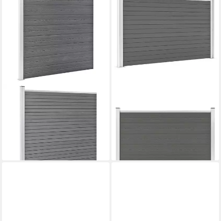
VIDAXL
VIDAXL
Gartenzaun WPC Zaun-Set 9
Gartenzaun Gartenzaun WPC
Quadrate + 1 Schräge
180×105 cm Grau, (1-St)
ab 224,99 €
1657x186 cm Grau, (1-St)
(118,42 €/ 1 qm)
ab 2.837,99 €
lieferbar - in 4-5 Werktagen bei dir
lieferbar - in 4-5 Werktagen bei dir