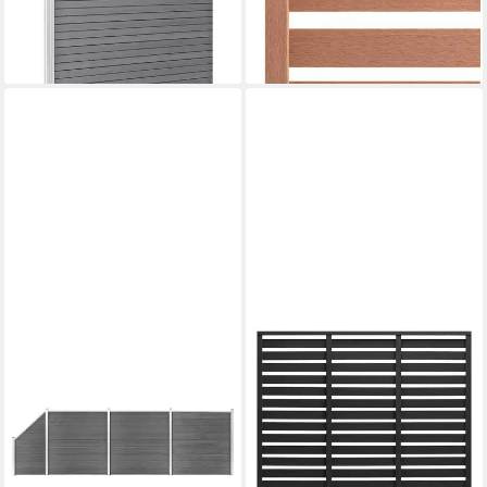
ab 203,99 €
1830x186 cm Grau, (1-St)
(62,96 €/ 1 qm)
ab 3.131,99 €
lieferbar - in 4-5 Werktagen bei dir
lieferbar - in 4-5 Werktagen bei dir