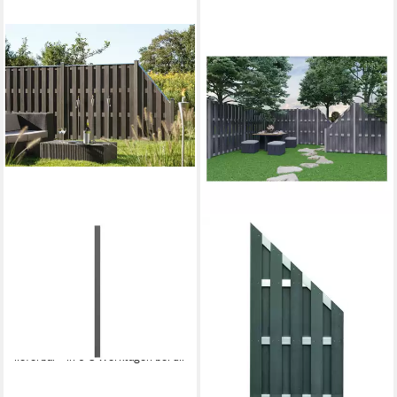
TRAUMGARTEN
Zaunpfosten WPC
Zaunpfosten Anthrazit 200
cm - WPC Pfosten
67,99 €
81,59 €
-17%
lieferbar - in 6-8 Werktagen bei dir