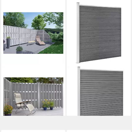
TETZNER & JENTZSCH
VIDAXL
Gartenzaun DALIAN-Serie
Gartenzaun WPC Zaun-Set 2
silbergrau / WPC
Quadrate + 1 Schräge
Sichtschutzzaun
446x186 cm Grau, (1-St)
149,99 €
ab 763,99 €
lieferbar - in 8-10 Werktagen bei
lieferbar - in 4-5 Werktagen bei dir
dir