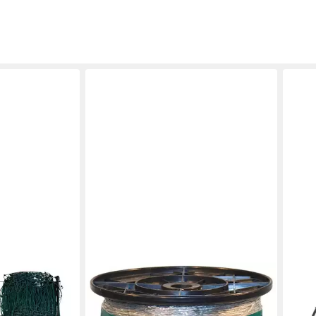
KERBL
Weidenzaun Kerbl Original Steuer-
Litze, 1.000 m, 44503