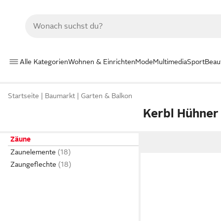
Alle Kategorien
Wohnen & Einrichten
Mode
Multimedia
Sport
Beau
Startseite
Baumarkt
Garten & Balkon
Kerbl Hühner
Zäune
Zaunelemente
Zaungeflechte