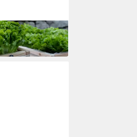
L
erzaun
,17 €
 Werktagen bei dir