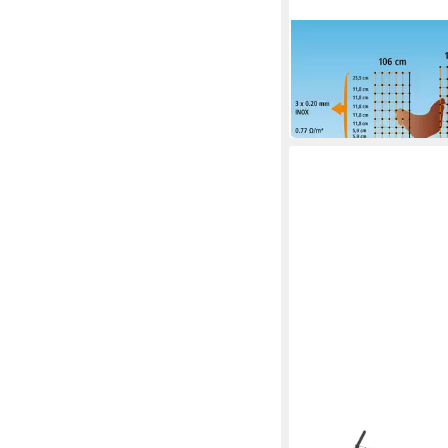
POLAR GARTEN
Weidenzaun Geflügelne
106 cm Doppelspitze
99,14 €
in 2-3 Werktagen bei dir