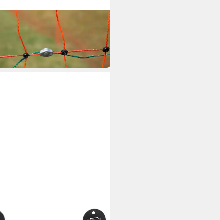
L
enzaun Tor für Netze 108 cm Tür
Elektrozaunnetze
 €
 Werktagen bei dir