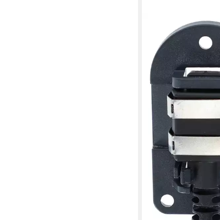
KERBL
Hühnerzaun
10,55 €
in 2-3 Werktagen bei dir