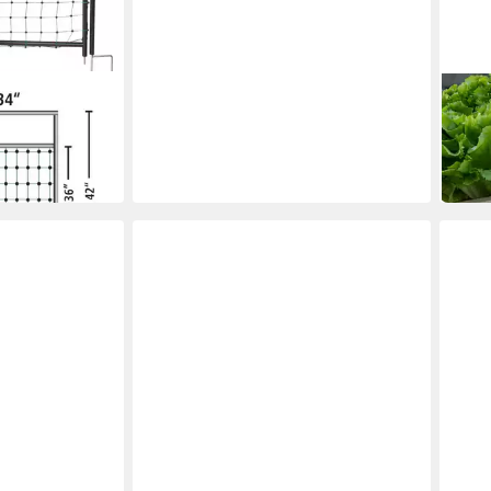
KERB
etze106 cm Tür
Hühn
ab 15
in 2-3