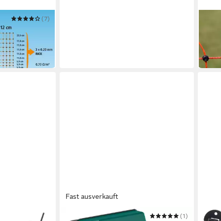
(7)
KERB
tz 25 mtr.,
Weid
für 
81,01
in 2-3
Fast ausverkauft
AKO
(1)