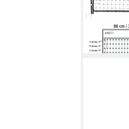
KERBL
Weidenzaun Tor für N
für Elektrozaunnetze
ab 68,45 €
in 2-3 Werktagen bei dir