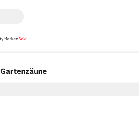
ty
Marken
Sale
 Gartenzäune