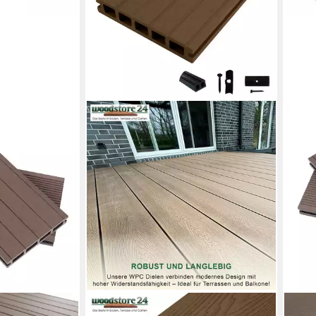
WOODSTORE24
END