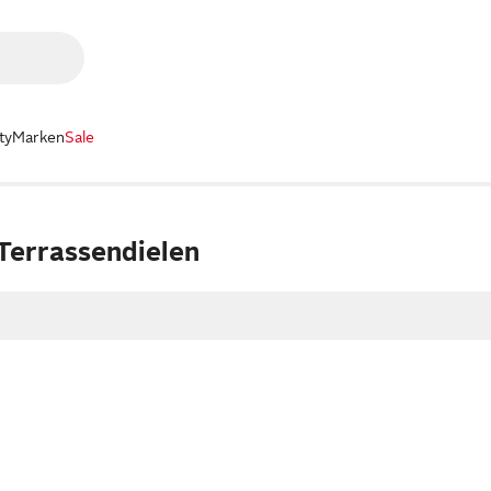
ty
Marken
Sale
errassendielen