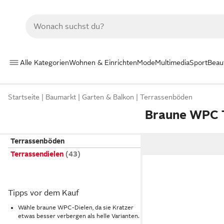
Alle Kategorien
Wohnen & Einrichten
Mode
Multimedia
Sport
Beau
Startseite
Baumarkt
Garten & Balkon
Terrassenböden
Braune WPC T
Terrassenböden
Terrassendielen
Tipps vor dem Kauf
Wähle braune WPC-Dielen, da sie Kratzer
etwas besser verbergen als helle Varianten.