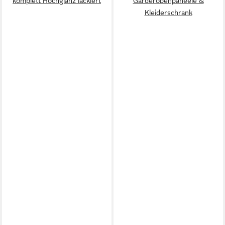
komplett Hochglanz lackiert
Garderobenpaneele &
Kleiderschrank