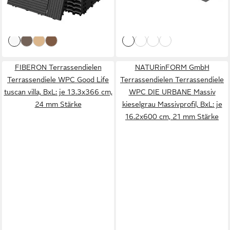
ab 38,99 €
10,99 €
UVP
48,74 €
UVP
13,74 €
Bodenbelag 1m²/11 Stück
Anthrazit 38x2x7,5 cm
-20%
-20%
Anthrazit rutschfest
Eckleiste Umrandung
lieferbar - in 2-3 Werktagen bei dir
lieferbar - in 2-3 Werktagen bei dir
Balkonfliesen
FIBERON Terrassendielen
NATURinFORM GmbH
Terrassendiele WPC Good Life
Terrassendielen Terrassendiele
tuscan villa, BxL: je 13.3x366 cm,
WPC DIE URBANE Massiv
24 mm Stärke
kieselgrau Massivprofil, BxL: je
16.2x600 cm, 21 mm Stärke