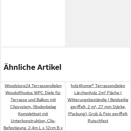
Ähnliche Artikel
Woodstore24 Terrassendielen
holz4home® Terrassendielen
WoodoRhodos WPC Diele für
Lärchenholz 2m² Fläche I
Terrasse und Balkon mit
Witterungsbeständig I Beidseitig
Clipsystem, (Bodenbelag
geriffelt, 2 m², 27 mm Stärke,
Komplettset mit
(Packung), Grob & Fein geriffelt,
Unterkonstruktion, Clip-
Rutschfest
Befestigung, 2,4m L x 12cm B x