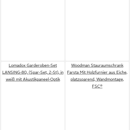
Lomadox Garderoben-Set
Woodman Stauraumschrank
LANSING-80, (Spar-Set, 2-St), in
Farsta Mit Holzfurnier aus Eiche,
weiß mit Akustikpaneel-Optik
platzsparend, Wandmontage,
FSC®