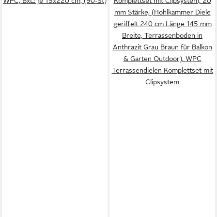
WPC, BxL: je 15x220 cm, (90-St)
Komplettset mit Clipsystem, 20
mm Stärke, (Hohlkammer Diele
geriffelt 240 cm Länge 145 mm
Breite, Terrassenboden in
Anthrazit Grau Braun für Balkon
& Garten Outdoor), WPC
Terrassendielen Komplettset mit
Clipsystem