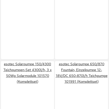
esotec Solarpumpe 150/4300
esotec Solarpumpe 650/870
Teichpumpen-Set 4300l/h, 3 x
Fountain, Einzelpumpe 12-
50Wp Solarmodule 101570
18V/DC 650-870l/h Teichpumpe
(Komplettset)
101991 (Komplettset)