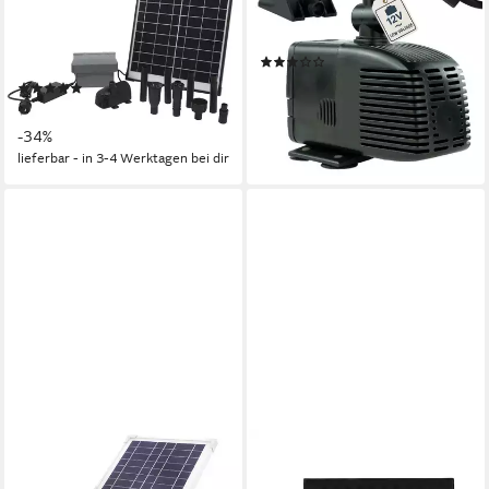
SolarMax 1000 Accu inkl.
V – 1000 L/H, 17 Watt, 7m
PowerControl, Hybrid-
Kabel, 170 cm Förderhöhe
(1)
Funktion
36,99 €
(2)
lieferbar - in 3-4 Werktagen bei dir
211,49 €
UVP
319,00 €
-34%
lieferbar - in 3-4 Werktagen bei dir
ESOTEC
HEISSNER
Solarpumpe Pumpen-System
Springbrunnenpumpe