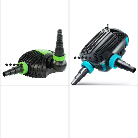
INTERGARDEN
TEICHER
Teichpumpe Jebao
Teichpumpe Effiziente
17.500L/H, 10m Kabel,
Filterpumpe für Teich, 3000,
600cm Förderhöhe, 220W,
5200, 7000, 10000 l/h
(8)
Motorschutz
ab 89,99 €
99,99 €
(2)
109,90 €
-10%
lieferbar - in 3-4 Werktagen bei dir
lieferbar - in 4-5 Werktagen bei dir