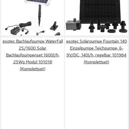
6/140 LED+Akkuspeicher
Heissner SOLAR
Deko-Brunnen Wasserspeier
Wasserspielpumpen-Set 250
101921 (Komplettset)
l/h (1-tlg)
59,95 €
49,99 €
lieferbar - in 3-4 Werktagen bei dir
lieferbar - in 4-5 Werktagen bei dir
esotec Bachlaufpumpe WaterFall
esotec Solarpumpe Fountain 140
25/1600 Solar
Einzelpumpe Teichpumpe, 6-
Bachlaufpumpenset 1600l/h,
9V/DC, 140l/h, regelbar 101984
25Wp Modul 101018
(Komplettset)
(Komplettset)