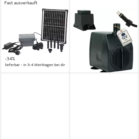
Fast ausverkauft
UBBINK
KERRY
Springbrunnenpumpe
Springbrunnenpumpe
SolarMax 600 Accu inkl.
Wasserpumpe 12 V – 950
PowerControl (12-tlg), Hybrid-
L/H, 14 Watt, 7m Kabel, 180
Funktion
cm Förderhöhe (3-tlg)
171,12 €
31,90 €
UVP
259,00 €
lieferbar - in 3-4 Werktagen bei dir
-34%
lieferbar - in 3-4 Werktagen bei dir