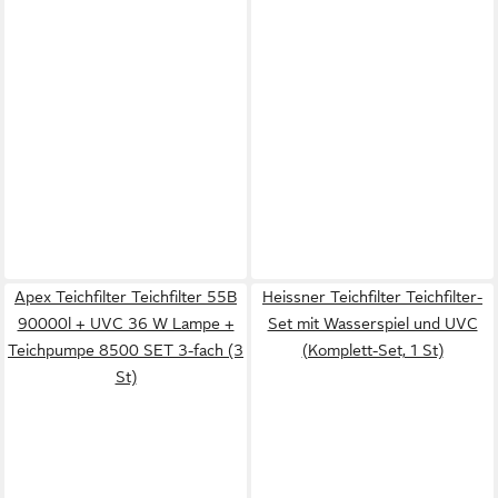
Apex Teichfilter Teichfilter 55B
Heissner Teichfilter Teichfilter-
90000l + UVC 36 W Lampe +
Set mit Wasserspiel und UVC
Teichpumpe 8500 SET 3-fach (3
(Komplett-Set, 1 St)
St)