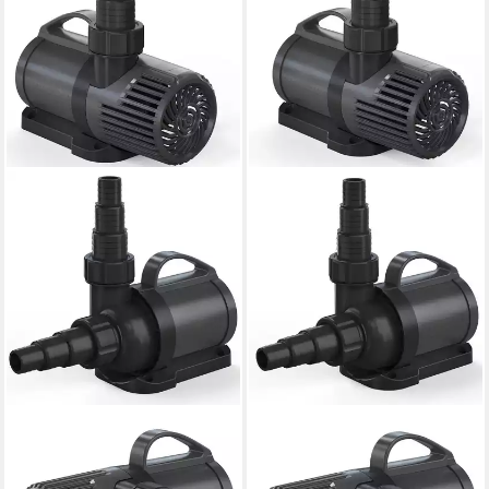
PONTEC
PONTEC
Teichfilter Pontec PondoMax
Teichfilter Pontec PondoMax
Eco 10000 Control Filter-
Eco 5000 Control Filter- und