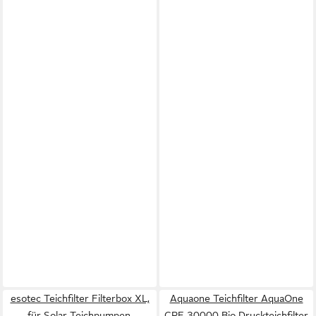
esotec Teichfilter Filterbox XL,
Aquaone Teichfilter AquaOne
für Solar Teichpumpen,
CPF 30000 Bio Druckteichfilter