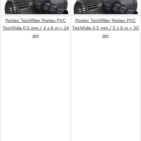
199,00 €
159,99 €
und Bachlaufpumpe
Bachlaufpumpe
in 2-3 Werktagen bei dir
in 2-3 Werktagen bei dir
Pontec Teichfilter Pontec PVC
Pontec Teichfilter Pontec PVC
Teichfolie 0,5 mm / 4 x 6 m = 24
Teichfolie 0,5 mm / 5 x 6 m = 30
qm
qm