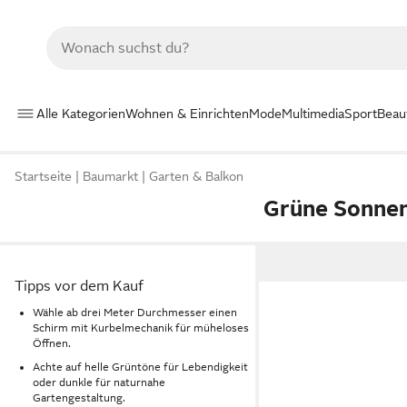
Alle Kategorien
Wohnen & Einrichten
Mode
Multimedia
Sport
Beau
Startseite
Baumarkt
Garten & Balkon
Grüne Sonnen
Tipps vor dem Kauf
Wähle ab drei Meter Durchmesser einen
Schirm mit Kurbelmechanik für müheloses
Öffnen.
Achte auf helle Grüntöne für Lebendigkeit
oder dunkle für naturnahe
Gartengestaltung.