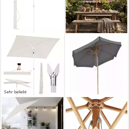
Sehr beliebt
SEKEY
SEKEY
Sonnenschirm Rechteckig
Balkonschirm Ø 200 cm
Höhenverstellbar
Sonnenschirm Holzoptik
Balkonschirm Knickbar, mit
Gartenschirm für Terrasse