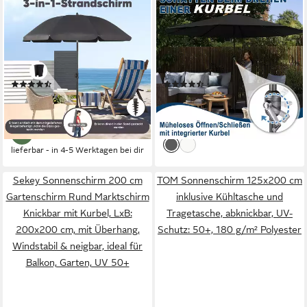
SEKEY
FIVMEN
Sonnenschirm Ø160 cm
Sonnenschirm Gartenschirm
Sonnenschirm UV50+
mit Kurbel Terrassenschirm
Balkonschirm mit Tragetasche
UV Schutz, Marktschirm aus
und Bodenhülse, LxB:
Alu, Terrassenschirm für
(30)
(23)
160,00x160,00 cm,
Balkon Garten
24,99 €
ab 49,99 €
UVP
59,99 €
UVP
108,99 €
Neigungswinkel und Höhe
-58%
-54%
verstellbar,für Balkon, Garten,
lieferbar - in 4-5 Werktagen bei dir
Terrasse
lieferbar - in 4-5 Werktagen bei dir
Sekey Sonnenschirm 200 cm
TOM Sonnenschirm 125x200 cm
Gartenschirm Rund Marktschirm
inklusive Kühltasche und
Knickbar mit Kurbel, LxB:
Tragetasche, abknickbar, UV-
200x200 cm, mit Überhang,
Schutz: 50+, 180 g/m² Polyester
Windstabil & neigbar, ideal für
Balkon, Garten, UV 50+