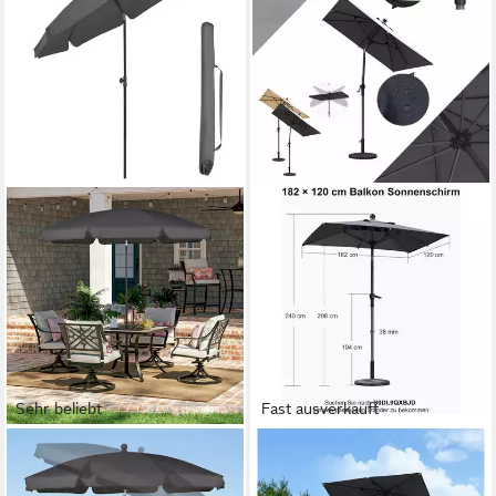
Sehr beliebt
Fast ausverkauft
SEKEY
PURPLE LEAF
Balkonschirm 200cm
Sonnenschirm Balkonschirm