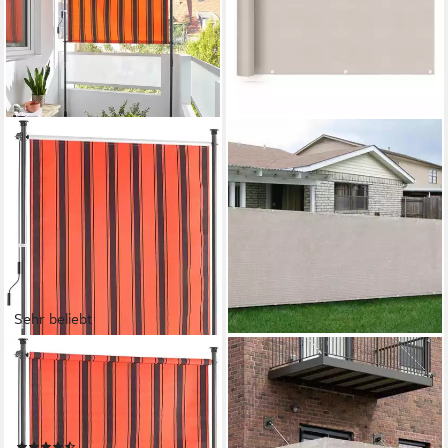
Sehr beliebt
KONIFERA
SEKEY
Senkrechtmarkise Costa Azul
Balkonsichtschutz Balkon
BxH: 150x225 cm, mit
Sichtschutz aus 220g/m²
Teleskop-Funktion
HDPE Balkonbespannung zum
(64)