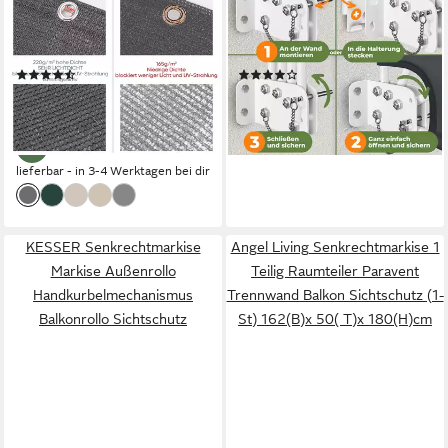
Balkonverkleidungen
Balkonfächer klappbar mit
Sichtschutz
Wandhalterung 140x140cm
Balkonbespannung
Markise Sichtschutz
(19)
(11)
Windschutz, aus HDPE
ab 13,99 €
39,80 €
UVP
26,99 €
Sonnenschutz, Wetterfest,
lieferbar - in 3-4 Werktagen bei dir
-48%
Blickdicht für Balkon und
Terrasse
lieferbar - in 3-4 Werktagen bei dir
KESSER Senkrechtmarkise
Angel Living Senkrechtmarkise 1
Markise Außenrollo
Teilig Raumteiler Paravent
Handkurbelmechanismus
Trennwand Balkon Sichtschutz (1-
Balkonrollo Sichtschutz
St) 162(B)x 50( T)x 180(H)cm