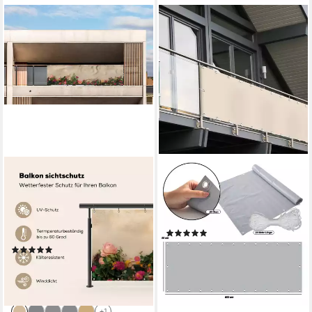
MUCHOWOW
CASA PURA
Balkonsichtschutz Rosen -
Balkonsichtschutz PVC-
Wand - Vintage (1-St) Wind-
Balkonsichtschutz, 6 Farben,
und Sichtschutz für den
90 x 600 cm, Sichtschutz
(4)
Balkon Terrassen, 300x85 cm
20,99 €
31,99 €
(1)
ab 64,95 €
UVP
78,00 €
-34%
lieferbar - in 4-5 Werktagen bei dir
-17%
lieferbar - in 5-6 Werktagen bei dir
+1