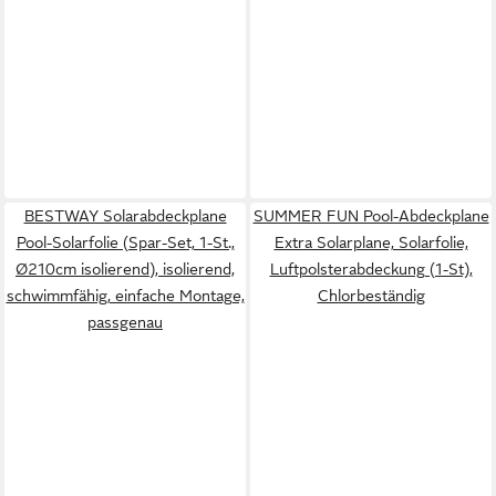
BESTWAY Solarabdeckplane
SUMMER FUN Pool-Abdeckplane
Pool-Solarfolie (Spar-Set, 1-St.,
Extra Solarplane, Solarfolie,
Ø210cm isolierend), isolierend,
Luftpolsterabdeckung (1-St),
schwimmfähig, einfache Montage,
Chlorbeständig
passgenau