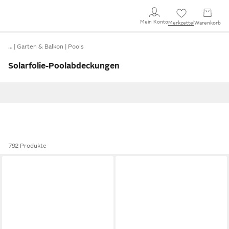
Mein Konto
Merkzettel
Warenkorb
…
Garten & Balkon
Pools
Solarfolie-Poolabdeckungen
792 Produkte