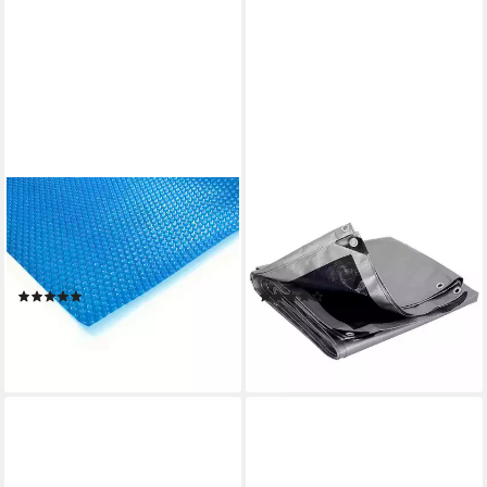
ZELSIUS
WOLTU
Solarabdeckplane Solarfolie,
Pool-Abdeckplane (1-St),
eckig, 6 x 4 m, blau, 400µ,
180g/m² PE Gewebeplane mit
Poolabdeckung
Ösen grau
(2)
(2)
84,95 €
ab 13,86 €
UVP
23,99 €
lieferbar - in 3-4 Werktagen bei dir
-42%
lieferbar - in 3-4 Werktagen bei dir