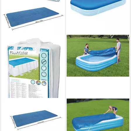
BESTWAY
BESTWAY
Pool-Abdeckplane Bestway
Pool-Abdeckplane PE
58240 - PE-Solarabdeckplane
Abdeckplane passend für 305
380 x 180 cm, blau, eckig
x 183 cm Family Pools, blau,