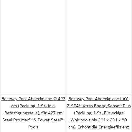
Bestway Pool-Abdeckplane Ø 427
Bestway Pool-Abdeckplane LAY-
cm (Packung, 1-St., Inkl.
Z-SPA® Xtras EnergySense® Plus
Befestigungsseile), für 427 cm
(Packung, 1-St., Für eckige
Steel Pro Max™ & Power Steel™
Whirlpools bis 201 x 201 x 80
Pools
cm), Erhöht die Energieeffizienz