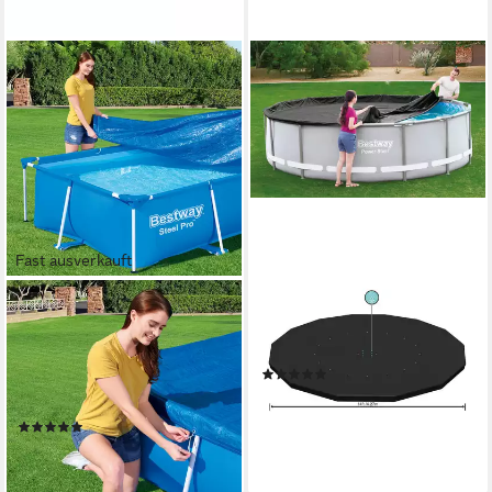
Fast ausverkauft
BESTWAY
BESTWAY
Pool-Abdeckplane 304 x 205
Pool-Abdeckplane Ø 427 cm
cm (Packung, 1-St., für 300 x
(Packung, 1-St), schwarz, rund
(1)
201 cm Frame Pools), Inkl.
ab 29,88 €
Befestigungsseil
lieferbar - in 4-5 Werktagen bei dir
(1)
20,95 €
lieferbar - in 3-4 Werktagen bei dir