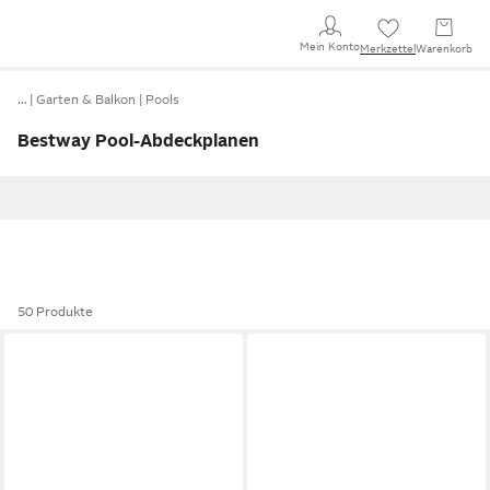
Mein Konto
Merkzettel
Warenkorb
…
Garten & Balkon
Pools
Bestway Pool-Abdeckplanen
50 Produkte