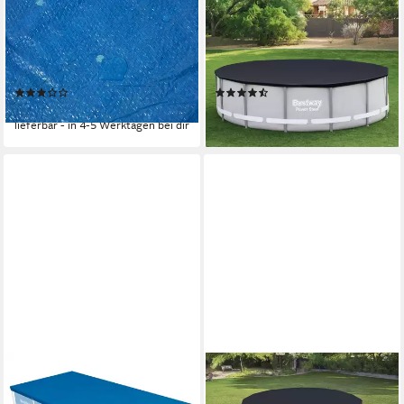
BESTWAY
BESTWAY
Pool-Abdeckplane Bestway
Pool-Abdeckplane Frame Pool
58106 Flowclear™ PE-
Swimmingpool Schutz
Abdeckplane - 304x205
Abdeckung Cover Ø 427cm
(10)
(3)
19,98 €
21,20 €
lieferbar - in 4-5 Werktagen bei dir
lieferbar - in 6-7 Werktagen bei dir