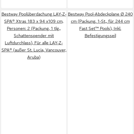
Bestway Poolüberdachung LAY-Z-
Bestway Pool-Abdeckplane Ø 240
SPA® Xtras 183 x 94 x109 cm,
cm (Packung, 1-St., für 244 cm
Personen: 2 (Packung, 1 tlg.,
Fast Set™ Pools), Inkl.
Schattenspender mit
Befestigungsseil
Luftdurchlass), Für alle LAY-Z-
SPA® (außer St. Lucia, Vancouver,
Aruba)