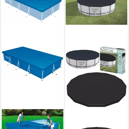
BESTWAY
BESTWAY
Pool-Abdeckplane
Pool-Abdeckplane
Flowclear™, BxL: 226x410 cm
Poolabdeckung Schutzhülle