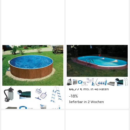
MY POOL BWT
MY POOL BWT
Rundpool MAONI 4
Ovalpool PREMIUM mit blauer
(Komplett-Set, 9-tlg),
Innenfolie (Komplett-Set, 10-
Aufstellpool in Holzoptik in
tlg), Höhe 150 cm, in
verschiedenen Größen
verschiedenen Größen
ab 799,99 €
ab 2.299,99 €
UVP
1.009,00 €
UVP
2.799,00 €
23,23 €
mtl. in 48 Raten
66,77 €
mtl. in 48 Raten
-21%
-18%
lieferbar in 2 Wochen
lieferbar in 2 Wochen