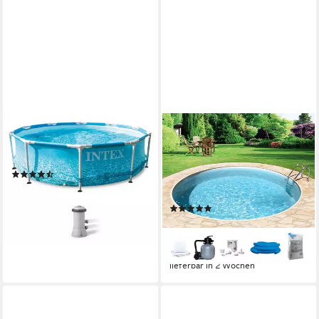
INTEX
MY POOL BWT
Framepool Beachside (Set),
Rundpool mit sandfarbener
ØxH: 305x76 cm
Folie für den Karibik Look
(10)
(Set, 6-tlg), Höhe 150 cm, in
179,90 €
UVP
209,00 €
versch. Größen verfügbar
16,43 €
mtl. in 12 Raten
(1)
-14%
ab 1.599,99 €
UVP
1.949,00 €
lieferbar - in 4-5 Werktagen bei dir
46,45 €
mtl. in 48 Raten
-18%
lieferbar in 2 Wochen