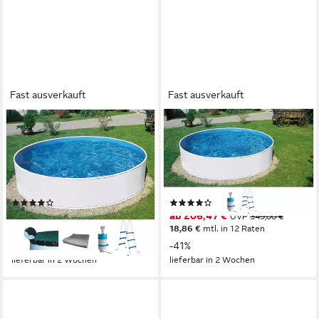
Fast ausverkauft
Fast ausverkauft
KONIFERA
KONIFERA
Rundpool Usedom II inkl.
Rundpool Usedom I inkl.
Zubehör (Set, 5-tlg), in
Leiter & Einhängefilter (Set,
verschiedenen Größen
3-tlg), in verschiedenen
erhältlich
Größen erhältlich
(19)
(31)
ab 265,47 €
ab 206,47 €
UVP
379,00 €
UVP
349,00 €
13,19 €
mtl. in 24 Raten
18,86 €
mtl. in 12 Raten
-30%
-41%
lieferbar in 2 Wochen
lieferbar in 2 Wochen