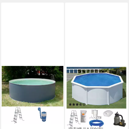
SUMMER FUN
KONIFERA
Rundpool Arizona (Set, 3-tlg),
Rundpool MALAGA 3 (Set, 6-
ØxH: 350x90 cm
tlg), Höhe: 120 cm, stabile
ab 279,67 €
UVP
299,99 €
Konstruktion durch breiten
13,89 €
mtl. in 24 Raten
Handlauf
-7%
(15)
lieferbar - in 6-8 Werktagen bei dir
ab 793,11 €
UVP
899,00 €
23,03 €
mtl. in 48 Raten
-12%
lieferbar in 2 Wochen