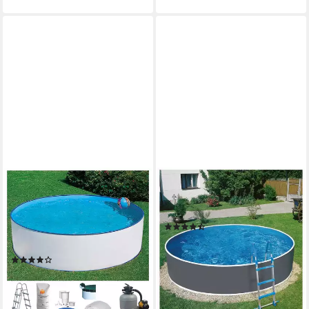
KONIFERA
MY POOL BWT
Rundpool USEDOM 3
Rundpool HYPE 3 (Set, 5-tlg),
(Komplett-Set, 7-tlg), Höhe 90
in verschiedenen Größen
(3)
cm, in versch. Größen
555,00 €
UVP
699,00 €
erhältlich
16,11 €
mtl. in 48 Raten
(12)
-21%
ab 499,00 €
lieferbar in 2 Wochen
17,90 €
mtl. in 36 Raten
lieferbar in 2 Wochen