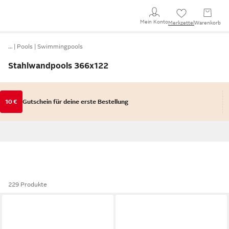
Mein Konto
Merkzettel
Warenkorb
…
Pools
Swimmingpools
Stahlwandpools 366x122
10 €
Gutschein für deine erste Bestellung
229 Produkte