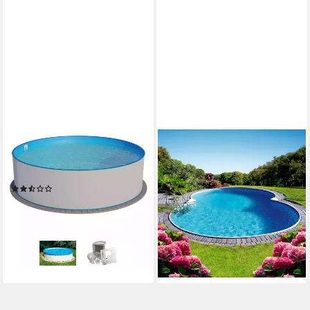
SUMMER FUN
CLEAR POOL
Rundpool HOLIDAY (3-tlg), 3-
Achtformpool PREMIUM
tlg., ØxH: 350x120 cm
MALLORCA (Set, 2-tlg), in
(2)
verschiedenen Größen inkl.
ab 415,65 €
UVP
499,99 €
Bodenschutzplane
14,91 €
mtl. in 36 Raten
ab 1.265,56 €
UVP
1.299,00 €
-17%
36,74 €
mtl. in 48 Raten
lieferbar in 2 Wochen
-3%
lieferbar in 2 Wochen