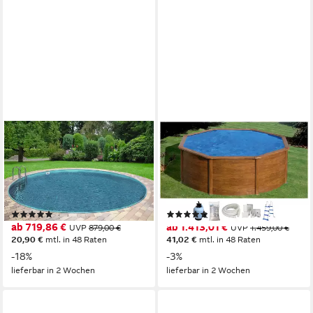
CLEAR POOL
GRE
Rundpool PREMIUM IBIZA
Rundpool PACIFIC in
(Set, 2-tlg), inkl.
Holzoptik inkl. Zubehör (Set,
Bodenschutzplane, in
4-tlg), Höhe: 120 cm, in
verschiedenen Größen
versch. Größen erhältlich
(8)
(16)
erhältlich
ab 719,86 €
ab 1.413,01 €
UVP
879,00 €
UVP
1.459,00 €
20,90 €
mtl. in 48 Raten
41,02 €
mtl. in 48 Raten
-18%
-3%
lieferbar in 2 Wochen
lieferbar in 2 Wochen