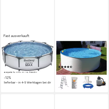
Fast ausverkauft
BESTWAY
CLEAR POOL
Framepool BESTWAY Steel
Rundpool RIO (Set, 5-tlg), inkl.
Pro MAX 366x76cm
Zubehör für Ihren Badespaß
Stahlrahmenbecken, grau
im eigenen Garten
(8)
219,90 €
249,00 €
ab 600,05 €
UVP
719,99 €
20,08 €
mtl. in 12 Raten
17,42 €
mtl. in 48 Raten
-12%
-17%
lieferbar - in 4-5 Werktagen bei dir
lieferbar in 2 Wochen