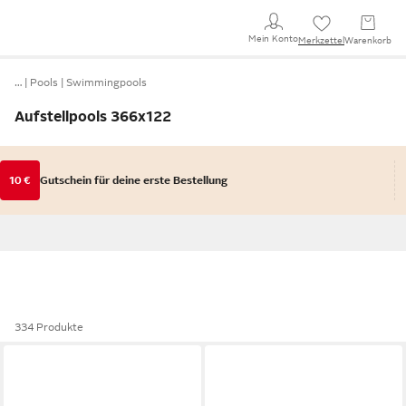
Mein Konto
Merkzettel
Warenkorb
…
Pools
Swimmingpools
Aufstellpools 366x122
10 €
Gutschein für deine erste Bestellung
334 Produkte