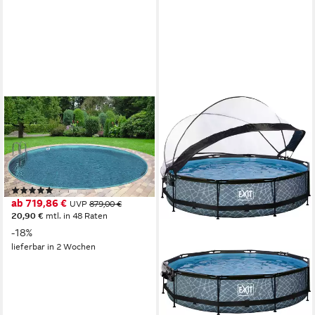
CLEAR POOL
Rundpool PREMIUM IBIZA
(Set, 2-tlg), inkl.
Bodenschutzplane, in
verschiedenen Größen
(8)
erhältlich
ab 719,86 €
UVP
879,00 €
20,90 €
mtl. in 48 Raten
-18%
lieferbar in 2 Wochen