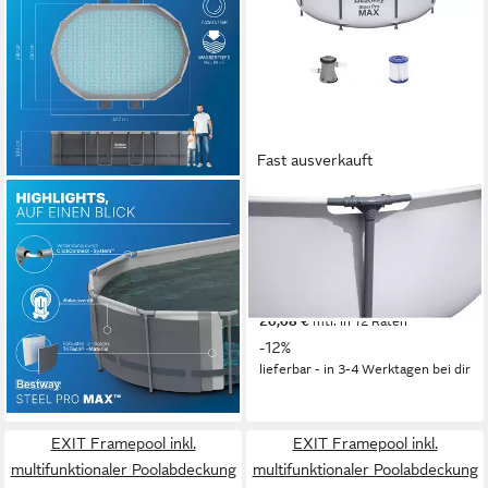
Fast ausverkauft
BESTWAY
BESTWAY
Framepool Steel Pro MAX
Framepool BESTWAY Steel
(Set, Inkl. Filterpumpe,
Pro MAX 366x76cm
Sicherheitsleiter), 427 x 250
Stahlrahmenbecken, grau
219,90 €
x 100 cm
249,00 €
20,08 €
mtl. in 12 Raten
640,00 €
UVP
799,00 €
-12%
18,58 €
mtl. in 48 Raten
lieferbar - in 3-4 Werktagen bei dir
-20%
lieferbar - in 5-6 Werktagen bei dir
EXIT Framepool inkl.
EXIT Framepool inkl.
multifunktionaler Poolabdeckung
multifunktionaler Poolabdeckung