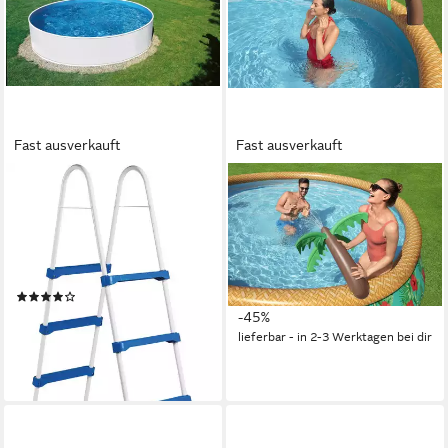
Fast ausverkauft
Fast ausverkauft
KONIFERA
BESTWAY
Rundpool Usedom I inkl.
Quick-Up Pool Fast Set™ (Set,
Leiter & Einhängefilter (Set,
Inkl. Filterpumpe), Ø 457 x 84
3-tlg), in verschiedenen
cm
114,95 €
Größen erhältlich
UVP
209,95 €
10,50 €
mtl. in 12 Raten
(31)
ab 206,47 €
UVP
349,00 €
-45%
18,86 €
mtl. in 12 Raten
lieferbar - in 2-3 Werktagen bei dir
-41%
lieferbar in 2 Wochen