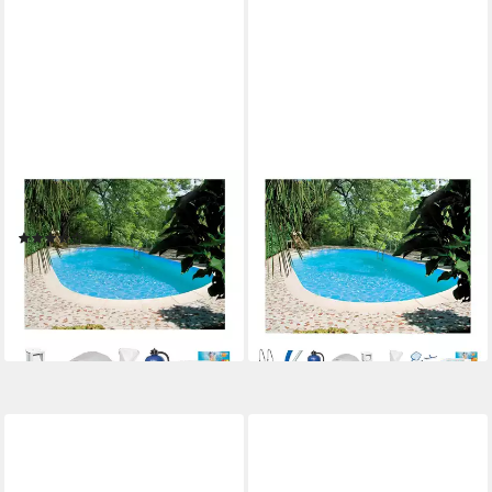
SUMMER FUN
CLEAR POOL
Ovalpool Premium Tahiti (Set)
Ovalpool TAHITI (Set, 9-tlg),
(4)
623x360x120 cm
ab 1.307,08 €
UVP
1.879,00 €
1.681,64 €
UVP
1.999,00 €
37,95 €
mtl. in 48 Raten
48,82 €
mtl. in 48 Raten
-30%
-16%
lieferbar in 2 Wochen
lieferbar in 2 Wochen