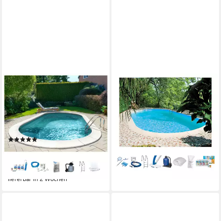
MY POOL BWT
CLEAR POOL
Ovalpool PREMIUM mit
Ovalpool TAHITI (Set, 9-tlg),
grauer Innenfolie (Komplett-
800x400x150 cm
2.140,12 €
Set, 7-tlg), Höhe 120 cm, in
UVP
2.999,00 €
62,13 €
mtl. in 48 Raten
verschiedenen Größen
-29%
(2)
lieferbar in 2 Wochen
ab 1.699,99 €
UVP
1.899,00 €
49,36 €
mtl. in 48 Raten
-10%
lieferbar in 2 Wochen