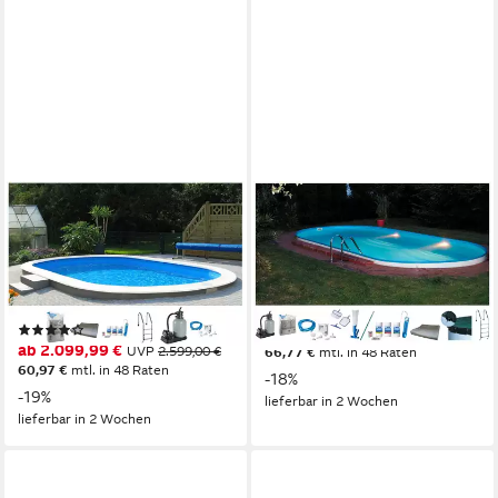
MY POOL BWT
MY POOL BWT
Ovalpool PREMIUM mit blauer
Ovalpool PREMIUM mit blauer
Innenfolie (Komplett-Set, 7-
Innenfolie (Komplett-Set, 10-
tlg), Höhe 150 cm, in
tlg), Höhe 150 cm, in
verschiedenen Größen
verschiedenen Größen
(1)
ab 2.299,99 €
UVP
2.799,00 €
ab 2.099,99 €
UVP
2.599,00 €
66,77 €
mtl. in 48 Raten
60,97 €
mtl. in 48 Raten
-18%
-19%
lieferbar in 2 Wochen
lieferbar in 2 Wochen