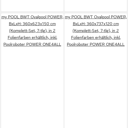
my POOL BWT Ovalpool POWER,
my POOL BWT Ovalpool POWER,
BxLxH: 360x623x150 cm
BxLxH: 360x737x120 cm
(Komplett-Set, 7-tlg), in 2
(Komplett-Set, 7-tlg), in 2
Folienfarben erhältlich, inkl.
Folienfarben erhältlich, inkl.
Poolroboter POWER ONE4ALL
Poolroboter POWER ONE4ALL