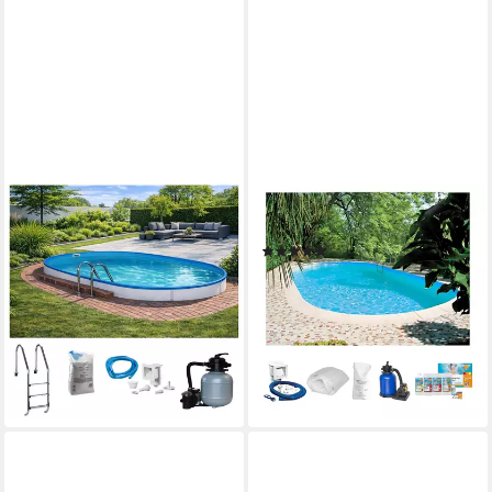
KONIFERA
SUMMER FUN
Ovalpool LANZAROTE 1 (Set,
Ovalpool (Set)
(1)
5-tlg), für den Volleinbau inkl.
ab 1.252,54 €
UVP
1.749,00 €
umfangreichem Zubehör,
36,36 €
mtl. in 48 Raten
verschiedene Größen
-28%
ab 959,17 €
UVP
1.249,00 €
lieferbar in 2 Wochen
27,85 €
mtl. in 48 Raten
-23%
lieferbar in 2 Wochen