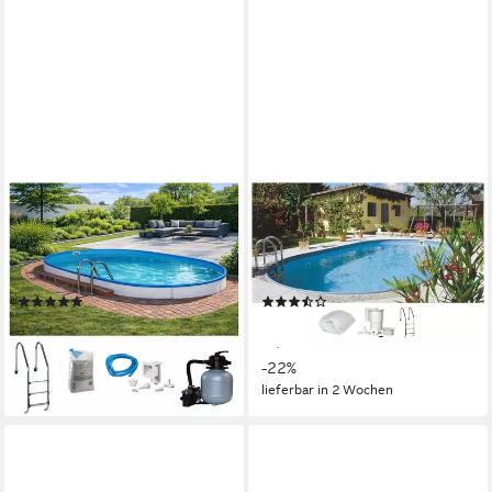
KONIFERA
CLEAR POOL
Ovalpool LANZAROTE 3 (Set,
Ovalpool (Set, 4-tlg),
5-tlg), für den Volleinbau, in
490x300x120 cm inkl.
verschiedenen Größen
Tiefbeckenleiter aus Edelstahl
(1)
(4)
ab 1.156,95 €
656,67 €
UVP
1.499,00 €
UVP
839,99 €
33,59 €
mtl. in 48 Raten
19,06 €
mtl. in 48 Raten
-23%
-22%
lieferbar in 2 Wochen
lieferbar in 2 Wochen