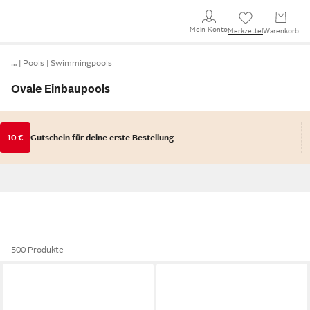
Mein Konto
Merkzettel
Warenkorb
…
Pools
Swimmingpools
Ovale Einbaupools
10 €
Gutschein für deine erste Bestellung
500 Produkte