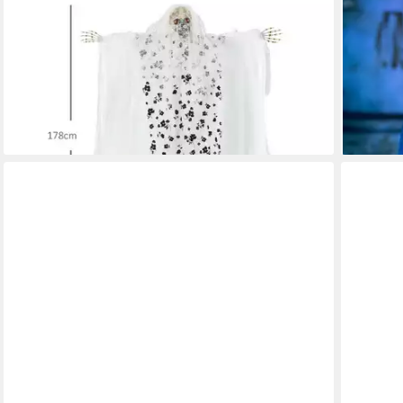
OUTSUNNY
HORROR
Dekofigur Halloween Dekoration Geisterbraut mit
Dekoobj
Spezialeffekten, Soundfunktion (Set, 1 St., 1 x
Licht &
45,95 €
Halloween-Dekoration), Mit Leuchtern
lieferbar
51,90 €
UVP
91,90 €
-44%
lieferbar - in 2-3 Werktagen bei dir