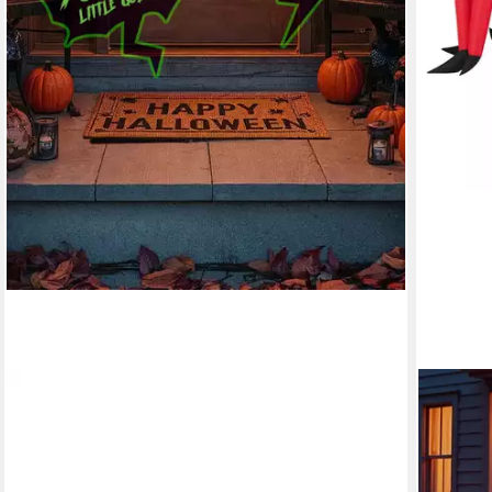
HORROR-SHOP
Dekoobjekt Halloween Geräuschmatte als Schreck
& Soundeffekt
18,95 €
lieferbar - in 4-5 Werktagen bei dir