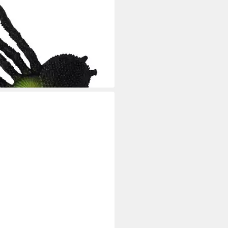
z-Grüne Gummispinne als
Gim
tagen bei dir