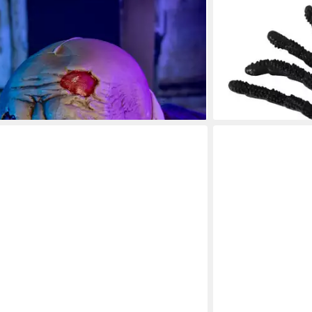
-SHOP
HORROR-SHOP
ekt Krabbelnder Halloween Zombie mit
Dekoobjekt Schwar
 Sound Dek
Halloween Deko & 
7,49 €
 - in 4-5 Werktagen bei dir
lieferbar - in 4-5 Werk