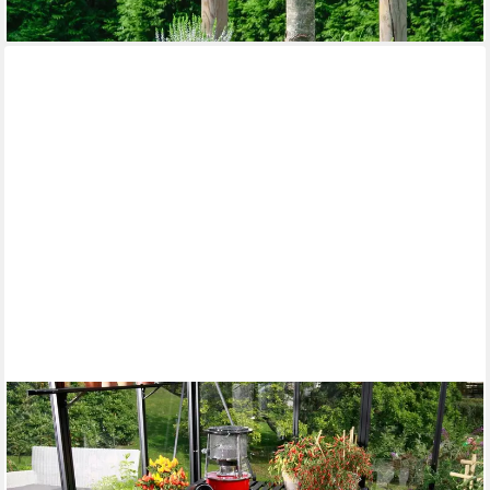
lieferbar - in 4-5 Werktagen bei dir
VITAVIA
Pflanztisch, BxTxH: 121x54x76 cm
217,09 €
UVP
239,90 €
-10%