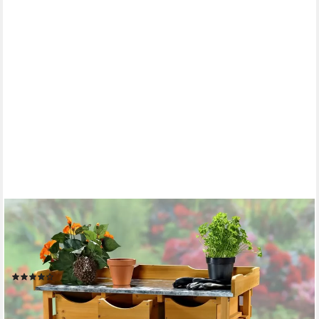
MUCOLA
Pflanztisch Pflanztisch Arbeitstisch Blumentisch Gartentisch
Gärtnertisch Tisch (Stück, 1-St., Pflanztisch Arbeitstisch),
hochwertiger Oberflächen-Platte
(8)
63,80 €
UVP
89,90 €
-29%