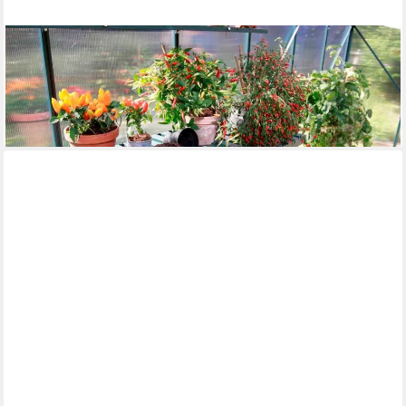
VITAVIA
Pflanztisch, BxTxH: 120x56x81 cm
134,13 €
UVP
149,90 €
-11%
lieferbar - in 6-8 Werktagen bei dir