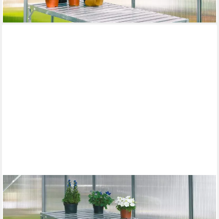
-8%
lieferbar - in 6-8 Werktagen bei dir
VITAVIA
Pflanztisch, BxTxH: 121x54x76 cm
126,82 €
lieferbar - in 6-8 Werktagen bei dir