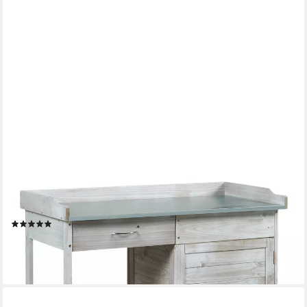
CASA.PRO
Pflanztisch, »Aliano« verzinkte Arbeitsplatte 98x48x94 cm
Tannenholz Grau
(1)
132,99 €
UVP
177,99 €
-25%
lieferbar - in 4-5 Werktagen bei dir