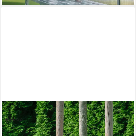
DOBAR
Pflanztisch, BxTxH: 85x44x89 cm
(2)
95,49 €