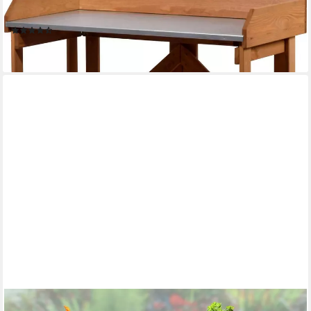
DOBAR
Pflanztisch, BxTxH: 85x44x89 cm
(16)
ab 85,88 €
lieferbar - in 4-5 Werktagen bei dir
MUCOLA