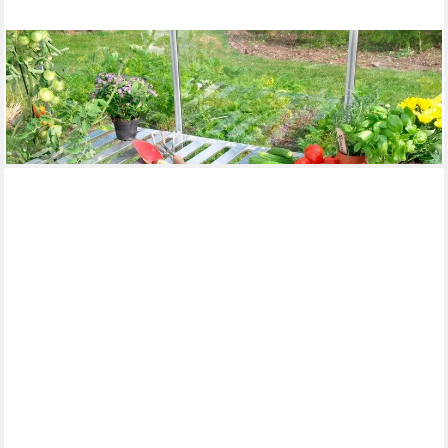
VITAVIA
Pflanztisch, BxTxH: 120x56x81 cm
119,90 €
UVP
129,90 €
-8%
lieferbar - in 6-8 Werktagen bei dir