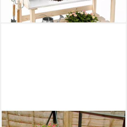
43,80 €
UVP
65,90 €
-34%
lieferbar - in 3-4 Werktagen bei dir
VITAVIA
Pflanztisch, für Gewächshäuser