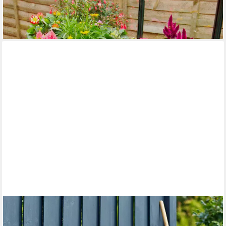
145,80 €
UVP
159,90 €
-9%
lieferbar - in 6-8 Werktagen bei dir
PLUS
Pflanztisch, inkl. Griff, BxTxH: 40x110x90 cm