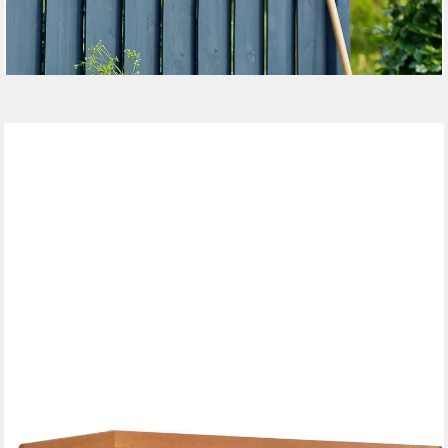
219,00 €
UVP
229,00 €
-4%
lieferbar - in 6-8 Werktagen bei dir