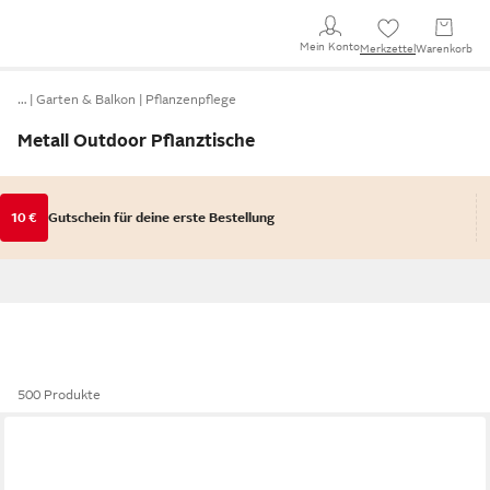
Mein Konto
Merkzettel
Warenkorb
…
Garten & Balkon
Pflanzenpflege
Metall Outdoor Pflanztische
10 €
Gutschein für deine erste Bestellung
500 Produkte