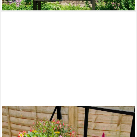
lieferbar - in 4-5 Werktagen bei dir
VITAVIA
Pflanztisch, BxTxH: 121x54x76 cm
145,86 €
UVP
159,90 €
-9%