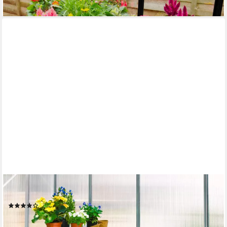
lieferbar - in 6-8 Werktagen bei dir
VITAVIA
Pflanztisch, BxTxH: 121x54x76 cm
(1)
174,24 €
UVP
189,90 €