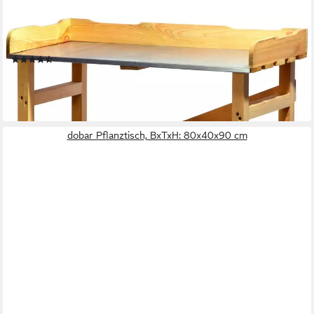
DOBAR
Pflanztisch, BxTxH: 86x40x80 cm
(11)
ab 54,74 €
UVP
74,99 €
-27%
lieferbar - in 4-5 Werktagen bei dir
dobar Pflanztisch, BxTxH: 80x40x90 cm