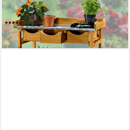
Pflanztisch Pflanztisch Arbeitstisch Blumentisch Gartentisch
Gärtnertisch Tisch (Stück, 1-St., Pflanztisch Arbeitstisch),
hochwertiger Oberflächen-Platte
(8)
63,80 €
UVP
89,90 €
-29%
lieferbar - in 3-4 Werktagen bei dir