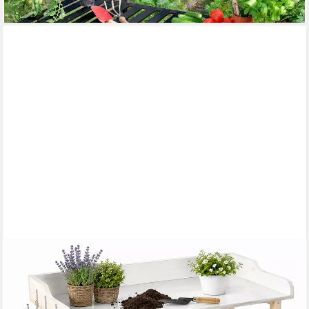
lieferbar - in 6-8 Werktagen bei dir
MUCOLA
Pflanztisch Pflanztisch Gartentisch Gärtnertisch
Gartenarbeitstisch Beistelltisch (Stück, 1-St., Gärtnertisch),
Holzstärke: 25 mm, 15 mm und 11 mm