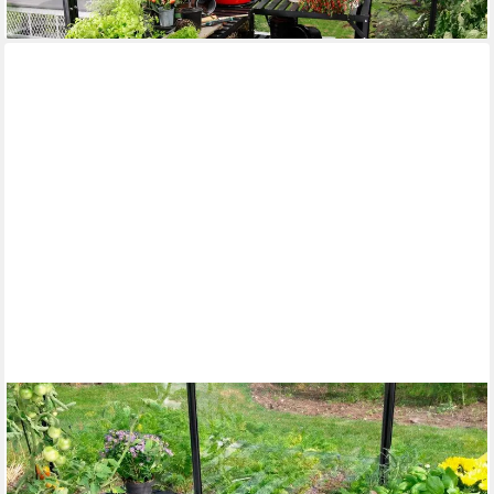
lieferbar - in 6-8 Werktagen bei dir
VITAVIA
Pflanztisch, BxTxH: 120x56x81 cm
134,19 €
UVP
149,90 €
-10%