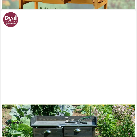
lieferbar - in 3-4 Werktagen bei dir
DOBAR
Pflanztisch, BxTxH: 79x39x90 cm, mit 2 Schubladen
(3)
ab 75,99 €
nur diesen Monat