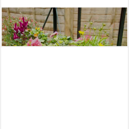
VITAVIA
Pflanztisch, BxTxH: 121x54x76 cm
217,03 €
UVP
239,90 €
-10%
lieferbar - in 6-8 Werktagen bei dir