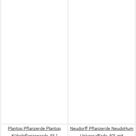
Plantop Pflanzerde Plantop
Neudorff Pflanzerde NeudoHum
Kübelpflanzenerde 45 l
UniversalErde 40l, mit