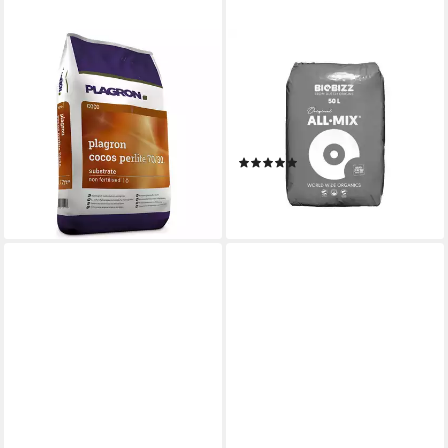
PLAGRON
BIOBIZZ
Blumenerde Plagron Cocos
Pflanzerde BioBizz All Mix
Perlite 70-30, 50 Liter
Sack, mit Organischer NPK-
28,80 €
Dünger, Vorgedüngtes
(0,58 €/ 1 l)
Substrat, 50 Liter
lieferbar - in 2-3 Werktagen bei dir
(4)
ab 21,34 €
(0,43 €/ 1 l)
lieferbar - in 2-3 Werktagen bei dir