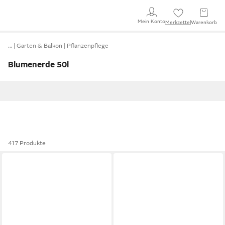
Mein Konto
Merkzettel
Warenkorb
…
Garten & Balkon
Pflanzenpflege
Blumenerde 50l
417 Produkte