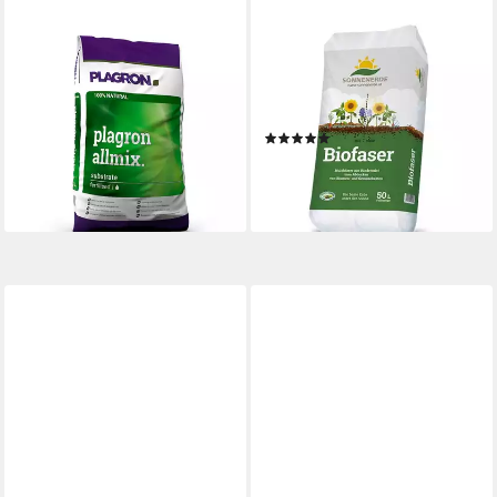
PLAGRON
SONNENERDE
Pflanzerde Plagron All-mix mit
Pflanzerde Sonnenerde Bio
Perlite 50 Liter Bio Erde Sack,
Faser Sack, mit Organischer
mit Organischer
Düngerersatz, 50 Liter
(1)
Langzeitdünger, 50 Liter
24,90 €
24,90 €
(0,50 €/ 1 l)
(0,50 €/ 1 l)
lieferbar - in 3-4 Werktagen bei dir
lieferbar - in 2-3 Werktagen bei dir