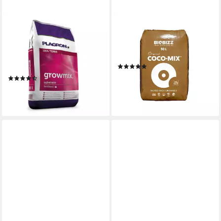
PLAGRON
BIOBIZZ
Pflanzerde Plagron Growmix
Pflanzerde BioBizz Coco Mix
mit Perlite Sack, mit
Sack, mit Organisches
Mineralisch vorgedüngt, 50
Pflanzsubstrat, 50 Liter
(3)
Liter
18,49 €
(4)
(0,37 €/ 1 l)
19,90 €
lieferbar - in 2-3 Werktagen bei dir
(0,40 €/ 1 l)
lieferbar - in 3-4 Werktagen bei dir