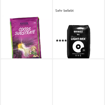
Sehr beliebt
ATAMI
BIOBIZZ
Blumenerde Atami B'CUZZ
Pflanzerde Biobizz Light Mix
Cocos, 50 Liter
Sack, mit Organischer
22,80 €
Feststoffdünger, 50 Liter
(0,46 €/ 1 l)
(20)
lieferbar - in 2-3 Werktagen bei dir
18,99 €
(0,38 €/ 1 l)
lieferbar - in 2-3 Werktagen bei dir