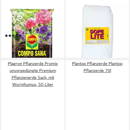
COMPO
FLORGANICS
Blumenerde COMPO Sana
Pflanzerde Florganics Dope
Balkon- und
Lite Sack, mit organisch,
Kübelpflanzenerde, 50 Ltr
mineralisch, 50 Liter
(9)
59,00 €
22,00 €
(1,18 €/ 1 l)
(0,44 €/ 1 l)
lieferbar - in 2-3 Werktagen bei dir
lieferbar - in 4-5 Werktagen bei dir
Plagron Pflanzerde Promix
Plantop Pflanzerde Plantop
unvorgedüngte Premium
Pflanzerde 70l
Pflanzenerde Sack, mit
Wurmhumus, 50 Liter