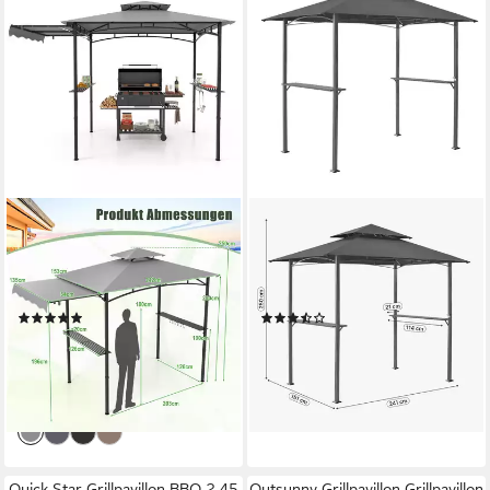
COSTWAY
EN.CASA
Grillpavillon, 318 x 153 x 250
Grillpavillon, »Parga« mit
cm BBQ Pavillon mit
Doppeldach 250 x 241 x 151
Seitenmarkise
cm Stahlgestell Dunkelgrau
(2)
(5)
162,99 €
147,99 €
UVP
259,99 €
UVP
183,99 €
14,89 €
mtl. in 12 Raten
13,52 €
mtl. in 12 Raten
-37%
-20%
lieferbar - in 3-4 Werktagen bei dir
lieferbar - in 4-5 Werktagen bei dir
Quick Star Grillpavillon BBQ 2,45
Outsunny Grillpavillon Grillpavillon