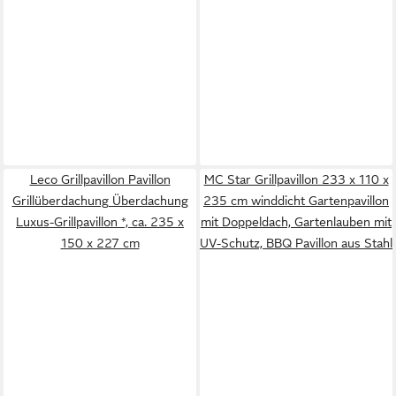
Leco Grillpavillon Pavillon
MC Star Grillpavillon 233 x 110 x
Grillüberdachung Überdachung
235 cm winddicht Gartenpavillon
Luxus-Grillpavillon *, ca. 235 x
mit Doppeldach, Gartenlauben mit
150 x 227 cm
UV-Schutz, BBQ Pavillon aus Stahl