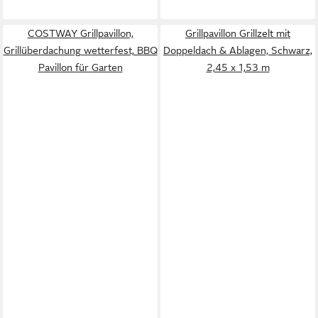
COSTWAY Grillpavillon,
Grillpavillon Grillzelt mit
Grillüberdachung wetterfest, BBQ
Doppeldach & Ablagen, Schwarz,
Pavillon für Garten
2,45 x 1,53 m