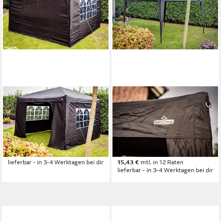
GRILLFÜRST
GRILLFÜRST
Grillpavillon Grillfürst
Grillpavillon Grillfürst Pop-Up
Seitenwände für 3x3m
Pavillon / Grillpavillon /
Grillpavillon / Gartenpavillon /
Gartenpavillon / Grillzelt
Grillzelt 4er Set - v2
3x3m v3
89,00 €
169,00 €
lieferbar - in 3-4 Werktagen bei dir
15,43 €
mtl. in 12 Raten
lieferbar - in 3-4 Werktagen bei dir