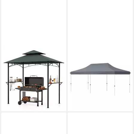
COSTWAY
COSTWAY
Grillpavillon, Grillpavillon mit
Pavillon, 3x6m
Doppeldach, Seitenregalen, 7
höhenverstellbarer
Haken
Faltpavillon mit Tragetasche
174,99 €
197,99 €
UVP
251,99 €
UVP
279,99 €
-31%
-29%
lieferbar - in 4-5 Werktagen bei dir
lieferbar - in 4-5 Werktagen bei dir
+1