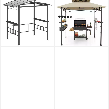
COSTWAY
COSTWAY
Grillpavillon, Partyzelt mit
Grillpavillon, 242 x 153 x 250
Seitenregalen, Haken,
cm BBQ Pavillon
(2)
248x150x232cm
193,99 €
UVP
241,99 €
488,99 €
UVP
615,99 €
-20%
-21%
lieferbar - in 6-7 Werktagen bei dir
lieferbar - in 5-6 Werktagen bei dir