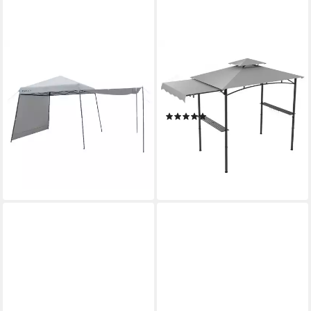
COSTWAY
COSTWAY
Faltpavillon Pop Up Pavillon,
Grillpavillon, 318 x 153 x 250
mit 2 Seitenteilen, mit
cm BBQ Pavillon mit
Seitenwänden & Markisen
Seitenmarkise
(2)
99,99 €
UVP
319,99 €
162,99 €
UVP
259,99 €
-69%
-37%
lieferbar - in 4-5 Werktagen bei dir
lieferbar - in 4-5 Werktagen bei dir