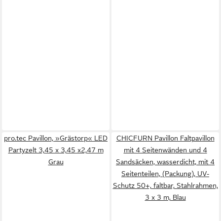
pro.tec Pavillon, »Grästorp« LED
CHICFURN Pavillon Faltpavillon
Partyzelt 3,45 x 3,45 x2,47 m
mit 4 Seitenwänden und 4
Grau
Sandsäcken, wasserdicht, mit 4
Seitenteilen, (Packung), UV-
Schutz 50+, faltbar, Stahlrahmen,
3 x 3 m, Blau