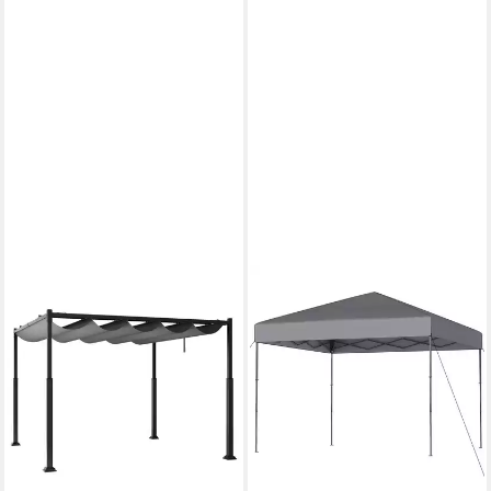
COSTWAY
COSTWAY
Pavillon, 3,1x3,1m Garten
Faltpavillon, Gartenpavillon
Pergola, wasserdicht
höhenverstellbar 3x3 m,
348,99 €
UVP
559,99 €
wasserdicht
96,99 €
-38%
UVP
142,99 €
lieferbar - in 8-10 Werktagen bei
-32%
dir
lieferbar - in 4-5 Werktagen bei dir