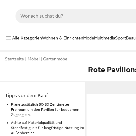
Alle Kategorien
Wohnen & Einrichten
Mode
Multimedia
Sport
Beau
Startseite
Möbel
Gartenmöbel
Rote Pavillon
Tipps vor dem Kauf
Plane zusätzlich 50-80 Zentimeter
Freiraum um den Pavillon für bequemen
Zugang ein.
Achte auf Materialqualität und
Standfestigkeit für langfristige Nutzung im
Außenbereich.