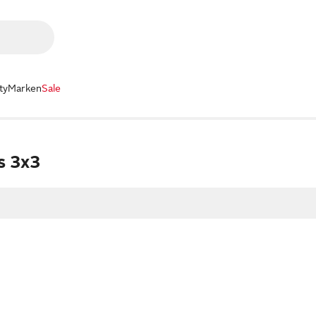
ty
Marken
Sale
s 3x3