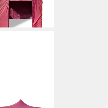
99 €
 €
mtl. in 12 Raten
 Werktagen bei dir
EKAMP
lon Faltpavillon Modena 3x3m