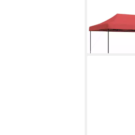
VIDAXL
Partyzelt Party-Zelt 2
cm Bordeauxrot Oxfor
137,99 €
12,60 €
mtl. in 12 Raten
in 5-6 Werktagen bei dir