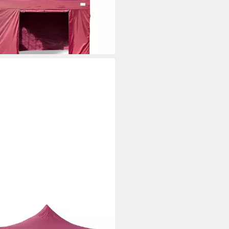
99 €
 €
mtl. in 24 Raten
 Werktagen bei dir
EKAMP
lon Ersatzdach Faltpavillon 3x3
r