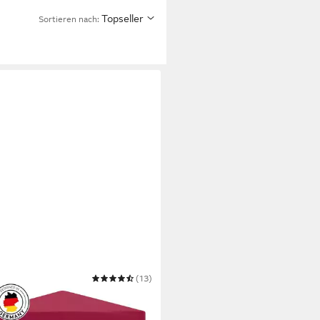
Topseller
Sortieren nach:
ENBURG
(13)
avillon 3x3 m wasserdicht -
npavillon, Partyzelt stabil, UV-