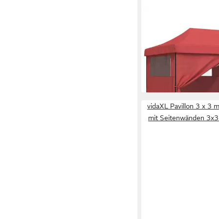
VIDAXL
Partyzelt Party-Zelt 2
cm Bordeauxrot Oxfor
174,99 €
15,98 €
mtl. in 12 Raten
in 5-6 Werktagen bei dir
vidaXL Pavillon 3 x 3 m
mit Seitenwänden 3x3