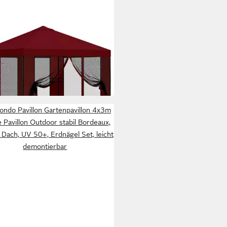
XL
lon 3 x 3 m Garten Pavillon mit
enwänden 3x3 m Bordeauxrot
99 €
 €
mtl. in 24 Raten
 Werktagen bei dir
ondo Pavillon Gartenpavillon 4x3m
 Pavillon Outdoor stabil Bordeaux,
 Dach, UV 50+, Erdnägel Set, leicht
demontierbar