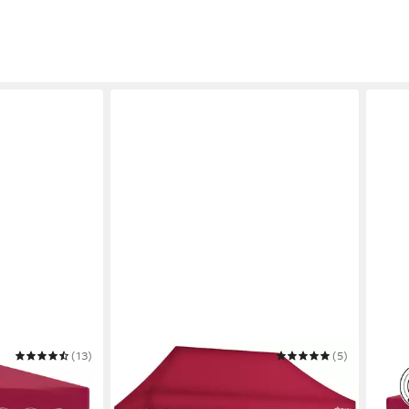
(13)
TILLVEX
(5)
KRON
serdicht -
Pavillon tillvex® Pavillon 3x6m
Faltp
elt stabil, UV-
Wasserdicht Gartenzelt Faltpavillon
Garte