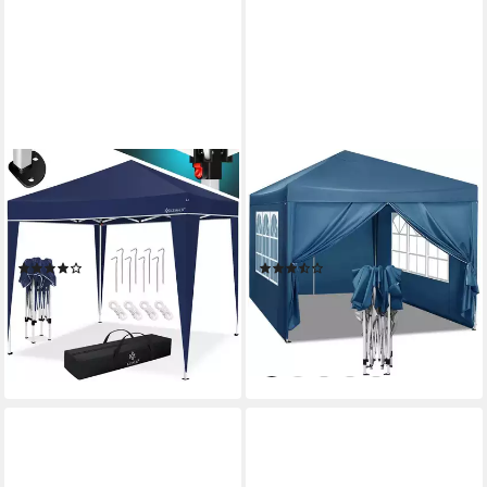
KESSER
WOLTU
Pavillon, Pavillon 3x3m
Faltpavillon, mit 4 Seitenteilen,
wasserdicht inkl. Tasche Pop-
aus Oxford Metallrahmen 3x3
Up Klicksystem
m
(57)
(53)
89,80 €
91,99 €
UVP
199,99 €
UVP
189,99 €
-55%
-52%
lieferbar - in 4-5 Werktagen bei dir
lieferbar - in 3-4 Werktagen bei dir