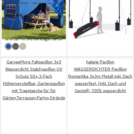
414,95 €
Winterfest Pop Up Partyzelt,
14,89 €
mtl. in 36 Raten
Wasserdicht Faltpavillon mit 4
lieferbar - in 4-5 Werktagen bei dir
(18)
Seitenteilen, Sandsäcke
ab 128,50 €
UVP
229,99 €
11,74 €
mtl. in 12 Raten
-44%
lieferbar - in 5-6 Werktagen bei dir
GarveeMore Faltpavillon 3x3
habeig Pavillon
Wasserdicht Stabil,pavillon UV
WASSERDICHTER Pavillion
Schutz 50+,3-Fach
Romantika 3x3m Metall inkl. Dach
Höhenverstellbar, Gartenpavillon
wasserfest, (inkl. Dach und
mit Tragetasche,für für
Gestell), 100% wasserdicht
Gärten,Terrassen,Partys,Strände