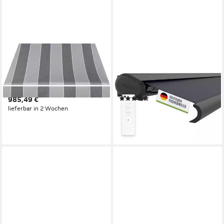
SPETTMANN
EMPASA
Halbkassettenmarkise SKY
Kassettenmarkise "PROFI"
FIX 250 cm Breite, 200 cm
Markise Vollkassettenmarkise
Ausfall, Volant gewellt
elektrisch
(4)
985,49 €
ab 989,99 €
lieferbar in 2 Wochen
lieferbar - in 6-7 Werktagen bei dir
+3