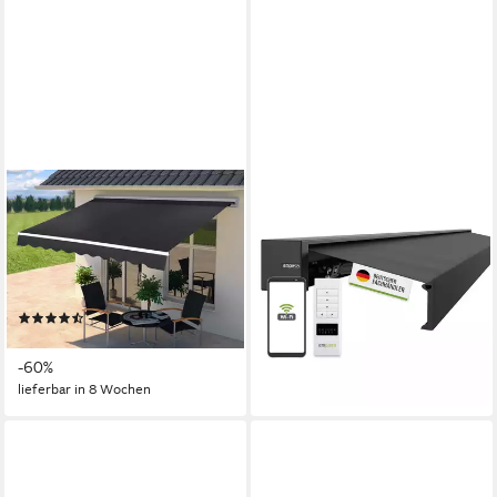
KONIFERA
EMPASA
Halbkassettenmarkise
Kassettenmarkise "CUBE
Mallorca Premium Markise,
ONE" Kubische
UV-Schutz, Breite: 500 cm,
Vollkassettenmarkise Markise
ab 1.299,99 €
Ausfall: 300 cm
lieferbar - in 6-7 Werktagen bei dir
(4)
379,99 €
UVP
956,57 €
-60%
lieferbar in 8 Wochen