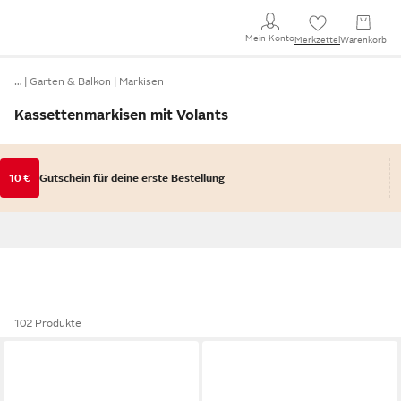
Mein Konto
Merkzettel
Warenkorb
…
Garten & Balkon
Markisen
Kassettenmarkisen mit Volants
10 €
Gutschein für deine erste Bestellung
102 Produkte