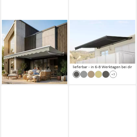
ECLIPSE
MCW
Halbkassettenmarkise
Kassettenmarkise H123-
Kassettenmarkise Eclipse
4,5x3-V Elektrische
Standard elektrisch 2,5x2m
Kassetten-Markise, Winkel
ab 589,00 €
0°-22° stufenlos einstellbar
lieferbar - in 4-5 Werktagen bei dir
1.062,99 €
lieferbar - in 6-8 Werktagen bei dir
+3