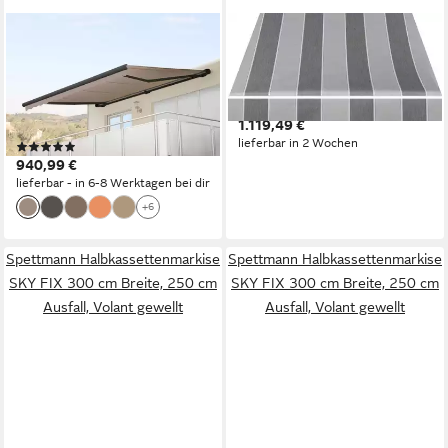
MCW
SPETTMANN
Kassettenmarkise H122-4x3-
Halbkassettenmarkise SKY
V Elektrische Kassetten-
FIX 350 cm Breite, 250 cm
Markise, Markise von 0° bis
Ausfall, Volant gewellt
1.119,49 €
22° einstellbar
lieferbar in 2 Wochen
(2)
940,99 €
lieferbar - in 6-8 Werktagen bei dir
+6
Spettmann Halbkassettenmarkise
Spettmann Halbkassettenmarkise
SKY FIX 300 cm Breite, 250 cm
SKY FIX 300 cm Breite, 250 cm
Ausfall, Volant gewellt
Ausfall, Volant gewellt