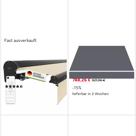
Fast ausverkauft
EMPASA
SPETTMANN
Halbkassettenmarkise
Halbkassettenmarkise SKY
"EXPERT" Markise -
FIX 250 cm Breite, 200 cm
elektrische Steuerung mit
Ausfall, Volant gewellt
788,26 €
manuellem Volant
927,36 €
(3)
-15%
799,99 €
lieferbar in 2 Wochen
lieferbar - in 6-7 Werktagen bei dir