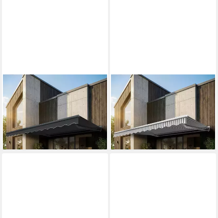
ECLIPSE
ECLIPSE
Halbkassettenmarkise
Halbkassettenmarkise
Kassettenmarkise Eclipse
Kassettenmarkise Eclipse
Standard manuell 2,5x2m
Standard manuell 2,5x2m
ab 459,00 €
ab 459,00 €
lieferbar - in 4-5 Werktagen bei dir
lieferbar - in 4-5 Werktagen bei dir