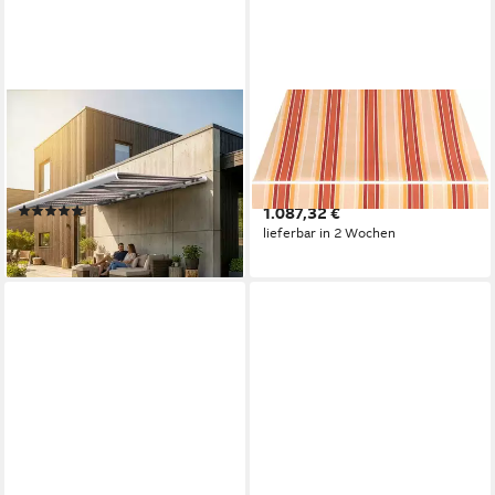
ECLIPSE
SPETTMANN
Kassettenmarkise elektrische
Halbkassettenmarkise SKY
Vollkassettenmarkise Weiß,
FIX 250 cm Breite, 200 cm
freie Tuchwahl
Ausfall, Volant gewellt
(1)
1.087,32 €
ab 889,00 €
lieferbar in 2 Wochen
lieferbar - in 4-5 Werktagen bei dir