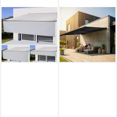
MCW
ECLIPSE
Kassettenmarkise H124-5x3-
Kassettenmarkise elektrische
aV Leistungsstarker Motor
Vollkassettenmarkise 2x1,5m
205W, Winkel 0°-22°
Anthrazit, freie Tuchwahl
ab 889,00 €
stufenlos einstellbar
lieferbar - in 4-5 Werktagen bei dir
1.701,99 €
lieferbar - in 6-8 Werktagen bei dir
+2