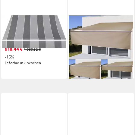
SPETTMANN
MCW
Halbkassettenmarkise SKY
Kassettenmarkise H124-4x3-
FIX 300 cm Breite, 200 cm
aV Vollkassette bietet Schutz,
Ausfall, Volant gewellt
Leistungsstarker Dooya-
918,44 €
1.080,52 €
Markenmotor 205W
1.025,99 €
-15%
lieferbar - in 6-8 Werktagen bei dir
lieferbar in 2 Wochen