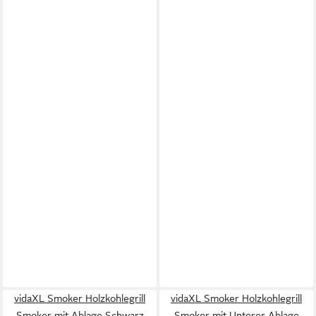
vidaXL Smoker Holzkohlegrill
vidaXL Smoker Holzkohlegrill
Smoker mit Ablage Schwarz
Smoker mit Unterer Ablage