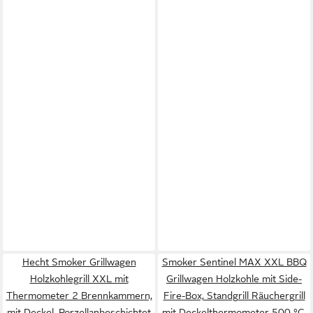
Hecht Smoker Grillwagen
Smoker Sentinel MAX XXL BBQ
Holzkohlegrill XXL mit
Grillwagen Holzkohle mit Side-
Thermometer 2 Brennkammern,
Fire-Box, Standgrill Räuchergrill
mit Deckel, Porzellanbeschichtet
mit Deckelthermometer 500 °C,