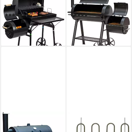
Smoker Dakota, BxTxH:
Smoker Buffalo, BxTxH:
122x66x133 cm
155x78x132 cm
(19)
(5)
ab 168,39 €
ab 308,50 €
UVP
349,95 €
15,38 €
mtl. in 12 Raten
15,32 €
mtl. in 24 Raten
lieferbar - in 6-8 Werktagen bei dir
-12%
lieferbar in 2 Wochen