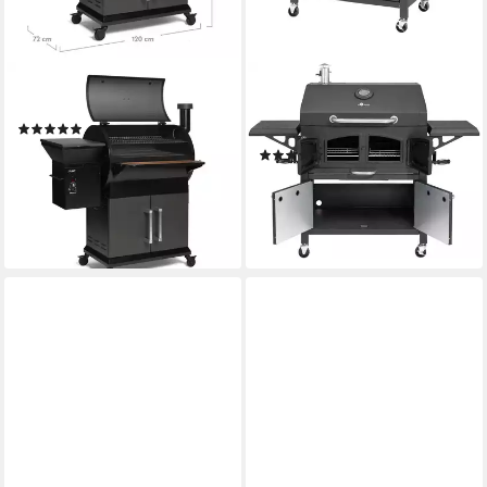
BURNHARD®
EL FUEGO
Smoker FLINT, Pelletsmoker
Smoker Grand Ontario,
(4)
BxTxH: 154x68,5x131 cm
999,00 €
(17)
29,00 €
mtl. in 48 Raten
ab 369,00 €
UVP
399,95 €
lieferbar - in 6-7 Werktagen bei dir
18,33 €
mtl. in 24 Raten
-8%
lieferbar in 2 Wochen