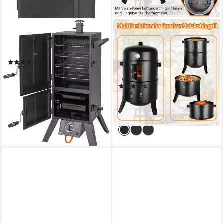
EL FUEGO
TLGREEN
Gas-Räucherofen Portland XL,
Smoker Räucherofen, 3 in 1
BxTxH: 64x50x127,5
Smoker Grill, Holzkohlegrill,
(25)
Räuchertonne Räuchergrill
ab 219,99 €
Watersmoker, Ø44,5x80 cm
20,09 €
mtl. in 12 Raten
(4)
lieferbar - in 6-8 Werktagen bei dir
65,99 €
UVP
129,99 €
-49%
lieferbar - in 5-6 Werktagen bei dir