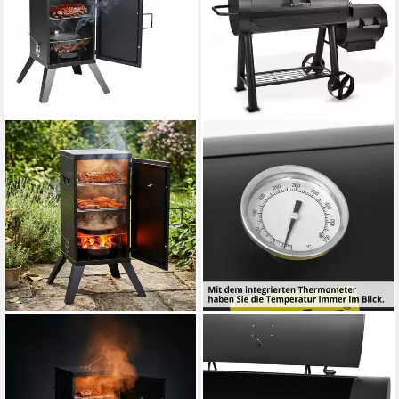
RELAXDAYS
HECHT
Smoker Räucherofen für
Smoker Sentinel MAX XXL
Fleisch & Fisch
BBQ Grillwagen Holzkohle mit
119,99 €
UVP
199,99 €
Side-Fire-Box, Standgrill