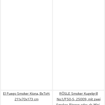
El Fuego Smoker Kiona, BxTxH:
RÖSLE Smoker Kugelgrill
211x70x173 cm
No.1/F50-S, 25009, mit zwei
Smoker-Ringen oder als Mini-