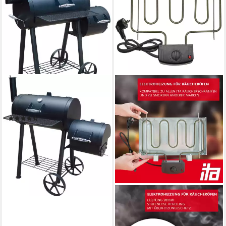
EL FUEGO
Smoker Edmondton, BxTxH:
121x66x124 cm
(26)
ab 144,99 €
13,24 €
mtl. in 12 Raten
lieferbar - in 6-8 Werktagen bei dir
ITA
Räucherofen Räucherofen
Profi Elektroheizung 2000W