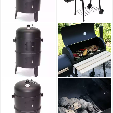
APEX
BBQ-TORO
Smoker 3in1 BBQ
Smoker BBQ Smoker Grill,
Räucherofen Holzkohlegrill
Holzkohle Grillwagen,
Räuchergrill Smoker 56512
Barbecue Holzkohlegrill mit Fe
(2)
64,00 €
149,00 €
79,95 €