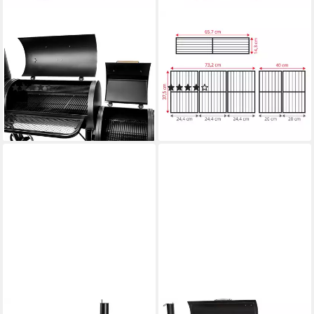
TAINO
TAINO
Smoker CHIEF, kaltgewalzter
Smoker YUMA, Räucher-
Stahl, horizontale und
Ofen, Holzgriffe, Wandstärke
vertikale Räucherkammer
3,5 mm, kalt gewalzter Stahl
(5)
(3)
799,99 €
529,99 €
23,23 €
mtl. in 48 Raten
15,39 €
mtl. in 48 Raten
lieferbar - in 3-4 Werktagen bei dir
lieferbar - in 3-4 Werktagen bei dir