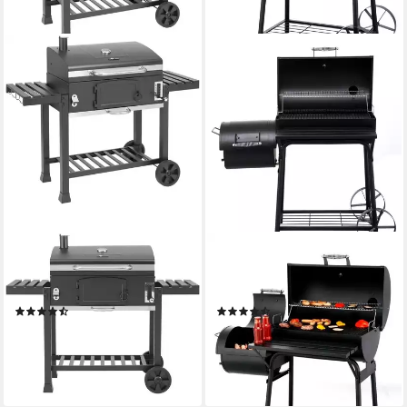
EL FUEGO
TEPRO
Smoker Ontario XXL, 141,5 x
Smoker Smoker Biloxi, BxTxH:
114 x 61,3 cm
126x63,5x129 cm
(22)
(24)
ab 231,28 €
221,40 €
UVP
319,00 €
21,12 €
mtl. in 12 Raten
20,22 €
mtl. in 12 Raten
lieferbar in 2 Wochen
-31%
lieferbar - in 6-8 Werktagen bei dir