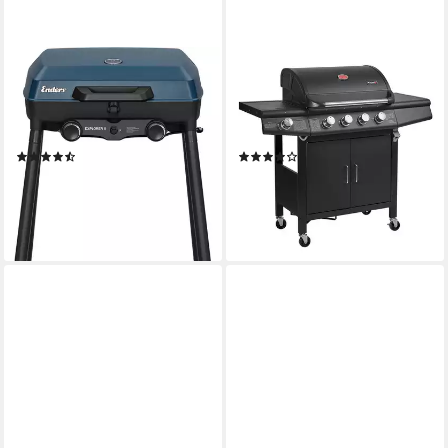
ENDERS®
TAINO
Gasgrill Explorer II, 2 Brenner
Gasgrill RED, 4+1,
für indirektes und direktes
Piezozündung, mit Grillspieß-
Grillen und Backen​
Auflage
(3)
(74)
ab 149,00 €
ab 199,99 €
UVP
179,00 €
299,99 €
13,61 €
mtl. in 12 Raten
18,27 €
mtl. in 12 Raten
-17%
-33%
lieferbar - in 6-8 Werktagen bei dir
lieferbar - in 5-6 Werktagen bei dir