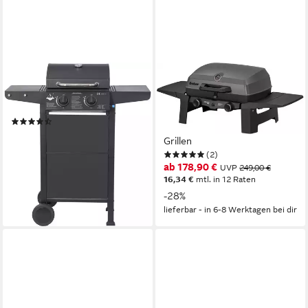
EL FUEGO
ENDERS®
Gasgrill San Jose 2 Brenner,
Gasgrill Urban Pro II, 2
mit gusseisernem Grillrost
getrennt regelbare Brenner
(10)
für direktes und indirektes
ab 108,90 €
UVP
129,95 €
Grillen
9,95 €
mtl. in 12 Raten
(2)
-16%
ab 178,90 €
UVP
249,00 €
lieferbar - in 6-8 Werktagen bei dir
16,34 €
mtl. in 12 Raten
-28%
lieferbar - in 6-8 Werktagen bei dir