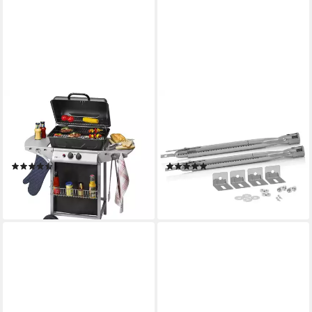
CLATRONIC
BBQ-TORO
Gasgrill GG 3590, mit 2
Gasgrill Universal Edelstahl
Heizzonen für indiv.
Brenner Set 2 Stück,
Temperatursteuerung
Ersatzbrenner für Gasgrill
(51)
(1)
99,95 €
19,95 €
lieferbar - in 3-4 Werktagen bei dir
(9,98 €/ 1 Stk)
lieferbar - in 4-5 Werktagen bei dir