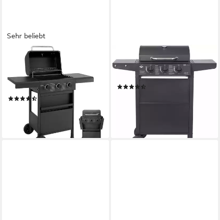
Sehr beliebt
TAINO
EL FUEGO
Gasgrill, COMPACT 3+0, 3
Gasgrill San Jose 3 Brenner,
Hauptbrenner aus Edelstahl,
mit gusseisernem Grillrost
(3)
Piezozündung
ab 124,90 €
UVP
149,95 €
(59)
11,41 €
mtl. in 12 Raten
159,99 €
-17%
14,61 €
mtl. in 12 Raten
lieferbar - in 5-6 Werktagen bei dir
lieferbar - in 6-8 Werktagen bei dir