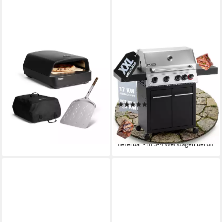
BURNHARD®
FLAMMENWERK
Gas-Pizzaofen, TONY, 450 °C,
Gasgrill Grill 4+1 Brenner –
Tragbarer 5,9 kW Outdoor
17kW Gesamtleistung, LED-
Ofen für Pizza, Cordierit-
Beleuchtung, Hot Zone &
Pizzastein 33 cm
Seitenkochfeld + Gusseisen
(2)
345,00 €
Grillrost
399,99 €
UVP
549,99 €
17,14 €
mtl. in 24 Raten
19,87 €
mtl. in 24 Raten
lieferbar - in 4-5 Werktagen bei dir
-27%
lieferbar - in 3-4 Werktagen bei dir