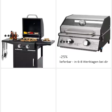
TEPRO
EL FUEGO
Gasgrill MAYFIELD 2, BxTxH:
Gasgrill Jesolo, 6 kW (2
112x58x100 cm, 2-Brenner
Brenner je 3 kW), mit
(53)
Piezozündung
213,79 €
UVP
339,00 €
(3)
19,53 €
mtl. in 12 Raten
ab 149,99 €
UVP
199,95 €
-37%
13,70 €
mtl. in 12 Raten
lieferbar - in 4-5 Werktagen bei dir
-25%
lieferbar - in 6-8 Werktagen bei dir