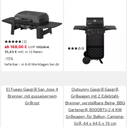
ENDERS®
ENDERS®
Gasgrill Urban II, 2 getrennt
Gasgrill Brooklyn Next 2,
regelbare Brenner für
Komplett-Set, inkl. Schlauch &
direktes und indirektes Grillen​
Gasdruckregler,
(2)
Piezozündung, Edelstahl
ab 169,00 €
UVP
199,00 €
(1)
Grillrost, Transporträder
15,43 €
mtl. in 12 Raten
209,90 €
-15%
19,17 €
mtl. in 12 Raten
lieferbar - in 4-5 Werktagen bei dir
lieferbar - in 6-8 Werktagen bei dir
El Fuego Gasgrill San Jose 4
Outsunny Gasgrill Gasgrill,
Brenner, mit gusseisernem
Grillwagen mit 2 Edelstahl-
Grillrost
Brenner, verstellbare Beine, BBQ
Gartengrill, 8000BTU,2,4 KW
Grillwagen, für Balkon, Camping-
Grill, 44 x 44,5 x 19 cm