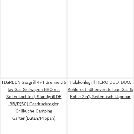
TLGREEN Gasgrill 4+1 Brenner,15
Holzkohlegrill HERO DUO, DUO,
kw Gas Grillwagen BBQ mit
Kohlerost höhenverstellbar, Gas &
Seitenkochfeld, Standgrill DE
Kohle 2in1, Seitentisch klappbar
I3B/P(50) Gasdruckregler,
Grillküche Camping
Garten(Butan/Propan)