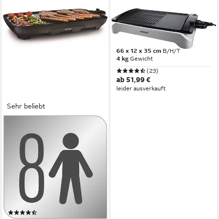
STEBA
Tischgrill VG 101
2000 W
Leistung
66 x 12 x 35 cm
B/H/T
4 kg
Gewicht
(23)
ab 51,99 €
leider ausverkauft
Sehr beliebt
TEFAL
Tischgrill Malaga,
spülmaschinengeeignete
Platte und
Saftauffangbehälter
2000 W
Leistung
28,7 x 7,2 x 54,5 cm
B/H/T
3,45 kg
Gewicht
(298)