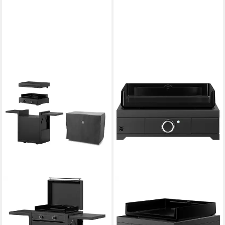
WMF
Elektrogrill Plancha Set 60E,
3200 W, 75 x 99.5 x 63 cm
3200 W
Leistung