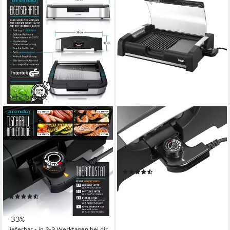
Sehr beliebt
ARENDO
UNOLD
Tischgrill Gourmet Elektrogrill
Tischgrill Edel 58535
mit Glasabdeckung, Edelstahl,
1650 W
Leistung
45,6 x 10,9 x 34,2 cm
B/H/T
mit 5 Stufen
4,05 kg
Gewicht
1800 W
Leistung
(53)
1
Grillplatten
84,99 €
44.5 x 11 x 33 cm
B/H/T
leider ausverkauft
(155)
79,95 €
UVP
119,99 €
-33%
lieferbar - in 2-3 Werktagen bei dir