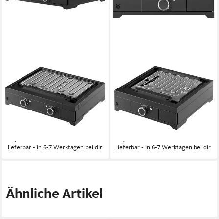
WMF
WMF
Elektrogrill Plancha Edition
Elektrogrill Plancha Set 45E
One 60E, 3200 W, Stahl /
mit Plancha Grill elektrisch /
Gusseisen pulverbeschichtet
Deckel / Abdeckhaube
3200 W
Leistung
2500 W
Leistung
32 kg
Gewicht
31,4 kg
Gewicht
729,99 €
729,99 €
21,19 €
mtl. in 48 Raten
21,19 €
mtl. in 48 Raten
lieferbar - in 6-7 Werktagen bei dir
lieferbar - in 6-7 Werktagen bei dir
Ähnliche Artikel