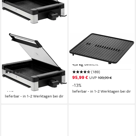
WMF
WMF
Tischgrill LONO
Tischgrill LONO Quadro
2200 W
Leistung
1250 W
Leistung
1
Grillplatten
28,5 x 8 x 35 cm
B/H/T
51,5 x 11,5 x 41 cm
B/H/T
4,6 kg
Gewicht
(104)
(189)
169,90 €
95,99 €
UVP
189,99 €
UVP
109,99 €
15,52 €
mtl. in 12 Raten
-13%
-11%
lieferbar - in 1-2 Werktagen bei dir
lieferbar - in 1-2 Werktagen bei dir