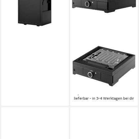
73,6 kg
Gewicht
1.329,99 €
38,61 €
mtl. in 48 Raten
lieferbar - in 6-7 Werktagen bei dir
WMF
Elektrogrill Plancha Edition
One 45E, 2500 W, Stahl /
Gusseisen pulverbeschichtet
2500 W
Leistung
28 kg
Gewicht
599,99 €
17,42 €
mtl. in 48 Raten
lieferbar - in 3-4 Werktagen bei dir