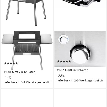
WMF
WMF
Standgrill Standfuß
Kontaktgrill LONO 2in1
0415890011 Lono Master
2100 W
Leistung
42 x 11,4 x 32 cm
B/H/T
43,8 x 75 x 92,7 cm
B/H/T
4,23 kg
Gewicht
3,3 kg
Gewicht
(515)
(1)
129,99 €
UVP
179,99 €
129,00 €
UVP
149,99 €
11,87 €
mtl. in 12 Raten
11,78 €
mtl. in 12 Raten
-28%
-14%
lieferbar - in 2-3 Werktagen bei dir
lieferbar - in 1-2 Werktagen bei dir