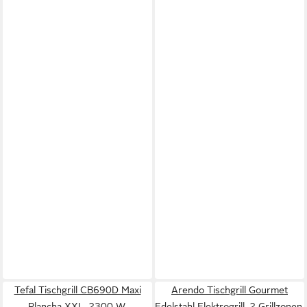
Tefal Tischgrill CB690D Maxi
Arendo Tischgrill Gourmet
Plancha XXL, 2300 W,
Edelstahl Elektrogrill, 2 Grillzonen,