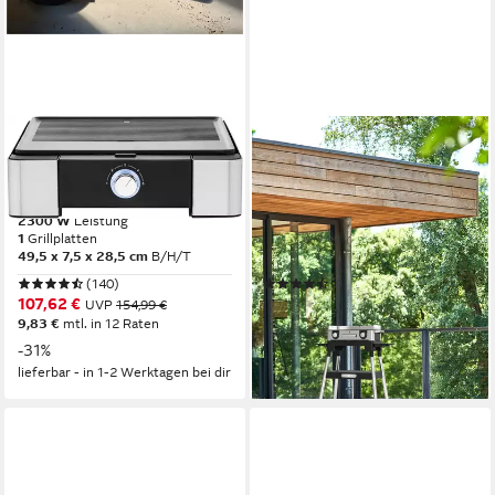
WMF
WMF
Tischgrill LONO flach &
Standgrill Lono Master, inkl.
gerippt
Standfuß
2300 W
Leistung
2400 W
Leistung
1
Grillplatten
2
Grillplatten
49,5 x 7,5 x 28,5 cm
B/H/T
92,7 x 86 x 34,8 cm
B/H/T
(140)
(3)
107,62 €
219,00 €
UVP
154,99 €
UVP
349,99 €
9,83 €
mtl. in 12 Raten
20,00 €
mtl. in 12 Raten
-31%
-37%
lieferbar - in 1-2 Werktagen bei dir
lieferbar - in 1-2 Werktagen bei dir