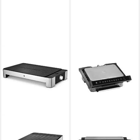
WMF
Tischgrill Tischgrill Lono
gerippt