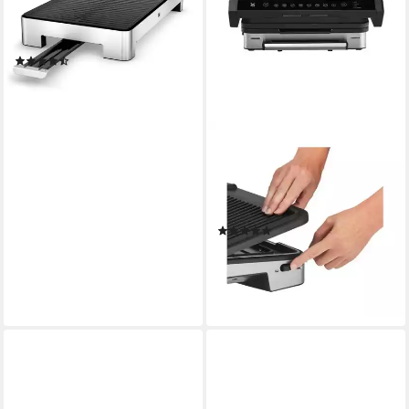
2000 W
Leistung
1
Grillplatten
4,40 kg
Gewicht
(13)
127,00 €
11,60 €
mtl. in 12 Raten
lieferbar - in 4-5 Werktagen bei dir
WMF
Kontaktgrill WMF Profi Plus
Kontaktgrill Perfection
37.5 x 15 x 39.5 cm
B/H/T
(1)
219,00 €
UVP
289,00 €
20,00 €
mtl. in 12 Raten
-24%
lieferbar - in 2-3 Werktagen bei dir