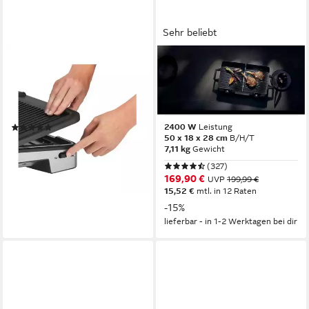
Sehr beliebt
WMF
WMF
Kontaktgrill WMF Profi Plus
Tischgrill Lono Master Grill,
Kontaktgrill Perfection
getrennt regulierte Platten,
variable Temperaturen
37.5 x 15 x 39.5 cm
B/H/T
2400 W
Leistung
(1)
50 x 18 x 28 cm
B/H/T
219,00 €
UVP
289,00 €
7,11 kg
Gewicht
20,00 €
mtl. in 12 Raten
(327)
-24%
169,90 €
UVP
199,99 €
lieferbar - in 2-3 Werktagen bei dir
15,52 €
mtl. in 12 Raten
-15%
lieferbar - in 1-2 Werktagen bei dir