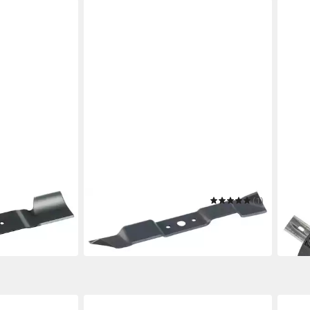
AL-KO
(1)
AL-K
Rasenmähermesser
Mähr
35,67 €
46,4
in 2-3 Werktagen bei dir
in 2-3