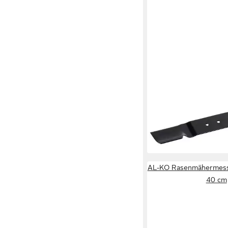
AL-KO
Rasenmähermesser
30,05 €
in 2-3 Werktagen bei dir
AL-KO Rasenmähermesse
40 cm