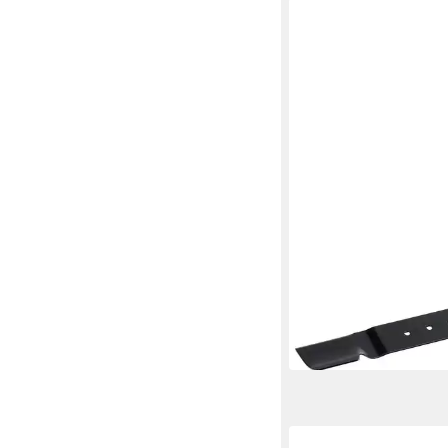
AL-KO
Rasenmähermesser
31,91 €
in 2-3 Werktagen bei dir