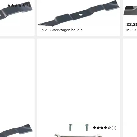
(1)
AL-KO
AL-K
Rasenmähermesser Ersatzmesser
Rase
für Benzinrasenmäher EASY 5.10 SP-
(4.66
ab 38,10 €
22,3
S
in 2-3 Werktagen bei dir
in 2-3
AL-KO
(1)
AL-K
Mährobotermesser
Rase