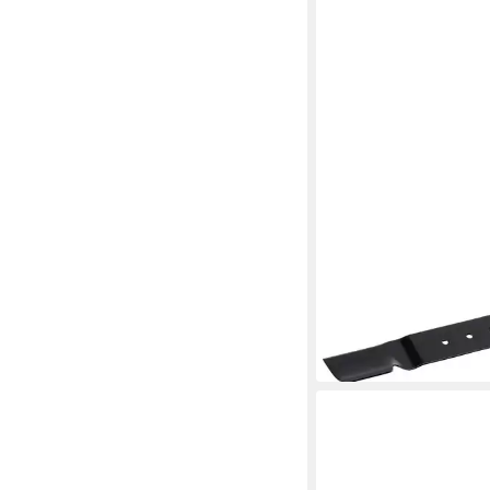
AL-KO
Rasenmähermesser
33,05 €
in 2-3 Werktagen bei dir