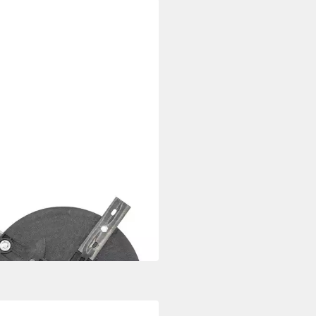
O
obotermesser
4 €
 Werktagen bei dir