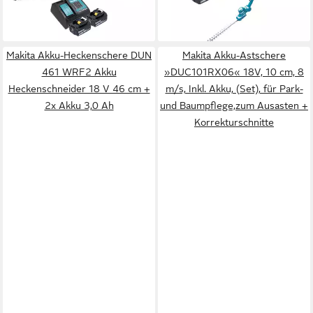
285,45 €
lieferbar - in 2-3 Werktagen bei dir
14,18 €
mtl. in 24 Raten
lieferbar - in 2-3 Werktagen bei dir
Makita Akku-Heckenschere DUN
Makita Akku-Astschere
461 WRF2 Akku
»DUC101RX06« 18V, 10 cm, 8
Heckenschneider 18 V 46 cm +
m/s, Inkl. Akku, (Set), für Park-
2x Akku 3,0 Ah
und Baumpflege,zum Ausasten +
Korrekturschnitte