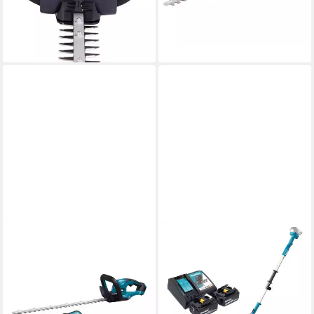
20,91 €
mtl. in 12 Raten
21,83 €
mtl. in 12 Raten
lieferbar - in 2-3 Werktagen bei dir
-11%
lieferbar - am nächsten Werktag
bei dir
MAKITA
MAKITA
Akku-Heckenschere DUH 607
Akku-Heckenschere DUN 461
SM2 Akku Heckenschere 18
WRG2 Akku Heckenschneider
V 60 cm + 2x Akku 4,0 Ah +
18 V 46 cm + 2x Akku 6,0 Ah
462,65 €
Ladegerät
16,60 €
mtl. in 36 Raten