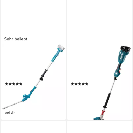
Sehr beliebt
MAKITA
MAKITA
Akku-Heckenschere
Akku-Heckenschere
DUN461WZ, 46 cm
»DUN500WZ«, ohne Akku
Schnittlänge, 18V LXT, ohne
und ohne Ladegerät, 18V, 50
Akku und Ladegerät, mit
cm, schwenkbar
(20)
(9)
Teleskop
ab 159,99 €
ab 359,99 €
UVP
192,44 €
UVP
462,18 €
14,61 €
mtl. in 12 Raten
17,88 €
mtl. in 24 Raten
-17%
-22%
lieferbar - am nächsten Werktag
lieferbar - am nächsten Werktag
bei dir
bei dir