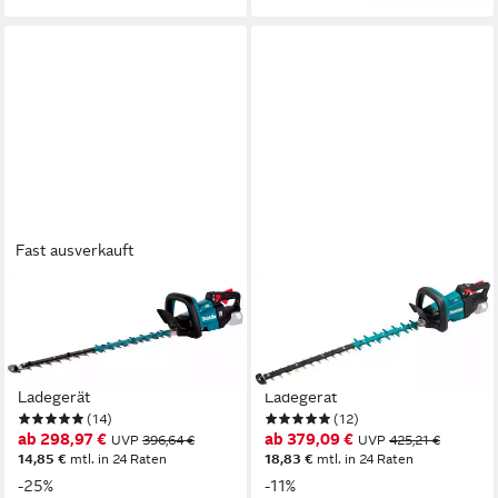
Fast ausverkauft
MAKITA
MAKITA
Akku-Heckenschere
Akku-Heckenschere
DUH601Z, 60 cm
DUH751Z, 75 cm
Schnittlänge, ohne Akku und
Schnittlänge, ohne Akku und
Ladegerät
Ladegerät
(14)
(12)
ab 298,97 €
ab 379,09 €
UVP
396,64 €
UVP
425,21 €
14,85 €
mtl. in 24 Raten
18,83 €
mtl. in 24 Raten
-25%
-11%