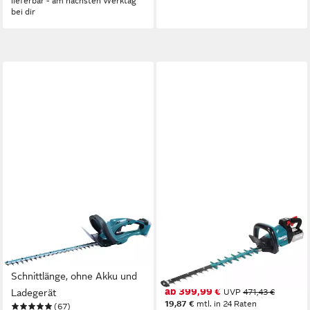
lieferbar - am nächsten Werktag
bei dir
MAKITA
MAKITA
Akku-Heckenschere
Akku-Heckenschere
DUH523Z, 52 cm
UH004GZ, ohne Akku und
Schnittlänge, ohne Akku und
Ladegerät
ab 399,99 €
Ladegerät
UVP
471,43 €
19,87 €
mtl. in 24 Raten
(67)