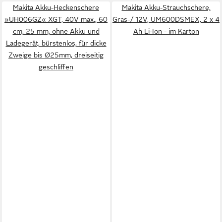
Makita Akku-Heckenschere
Makita Akku-Strauchschere,
»UH006GZ« XGT, 40V max., 60
Gras-/ 12V, UM600DSMEX, 2 x 4
cm, 25 mm, ohne Akku und
Ah Li-Ion - im Karton
Ladegerät, bürstenlos, für dicke
Zweige bis Ø25mm, dreiseitig
geschliffen