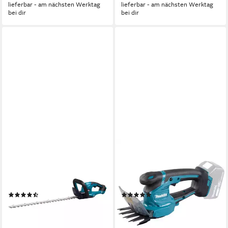
lieferbar - am nächsten Werktag
lieferbar - am nächsten Werktag
bei dir
bei dir
MAKITA
MAKITA
Akku-Heckenschere DUH 607
Akku-Grasschere DUM111ZX
Z Akku Heckenschere 18 V
- Akku-Grasschere -
60 cm Solo
blau/schwarz
(2)
(2)
127,40 €
ab 73,93 €
11,64 €
mtl. in 12 Raten
lieferbar - in 2-3 Werktagen bei dir
lieferbar - in 2-3 Werktagen bei dir