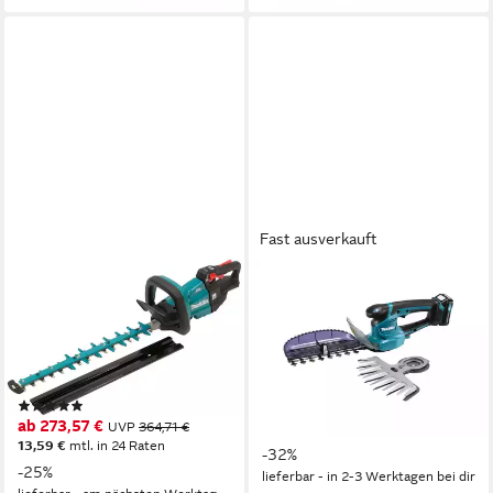
Fast ausverkauft
MAKITA
MAKITA
Akku-Heckenschere
Akku-Strauchschere
DUH502Z, 50 cm
UH201DWAX, (Set, 4 St.,
Schnittlänge, ohne Akku und
Strauchschere mit Akku und
Ladegerät
Ladegerät)
(4)
109,00 €
UVP
159,46 €
ab 273,57 €
UVP
364,71 €
9,96 €
mtl. in 12 Raten
13,59 €
mtl. in 24 Raten
-32%
-25%
lieferbar - in 2-3 Werktagen bei dir