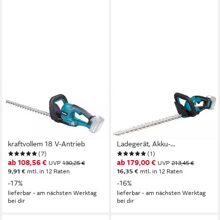
MAKITA
MAKITA
Akku-Heckenschere
Akku-Heckenschere
DUH507Z, ohne Akku, ohne
»DUH506Z« 18V, 50 cm, 20
Ladegerät, 50 cm, 15 mm, mit
mm, ohne Akku und
kraftvollem 18 V-Antrieb
Ladegerät, Akku-
(7)
(1)
Heckenschere mit kraftvollem
ab 108,56 €
ab 179,00 €
UVP
130,25 €
UVP
213,45 €
bürstenlosen 18 V-Antrieb
9,91 €
mtl. in 12 Raten
16,35 €
mtl. in 12 Raten
-17%
-16%
lieferbar - am nächsten Werktag
lieferbar - am nächsten Werktag
bei dir
bei dir