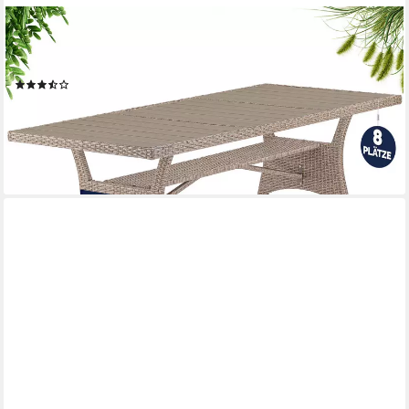
CASARIA
Gartentisch (1-St), Wetterfest 190x90x75cm WPC Tischplatte
Polyrattan inkl. Ablage
(8)
169,95 €
199,95 €
-15%
lieferbar - in 3-4 Werktagen bei dir