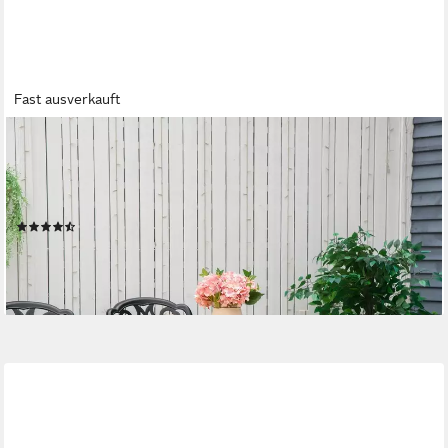
Fast ausverkauft
OUTSUNNY
Gartentisch für 6 Personen Esstisch Aluminiumtisch
(Gartenmöbel, 1-St., Loungemöbel), pflegeleicht Kunststoff
Natur+Schwarz 140 x 90 x 74 cm
(8)
171,99 €
UVP
341,90 €
-50%
lieferbar - in 2-3 Werktagen bei dir