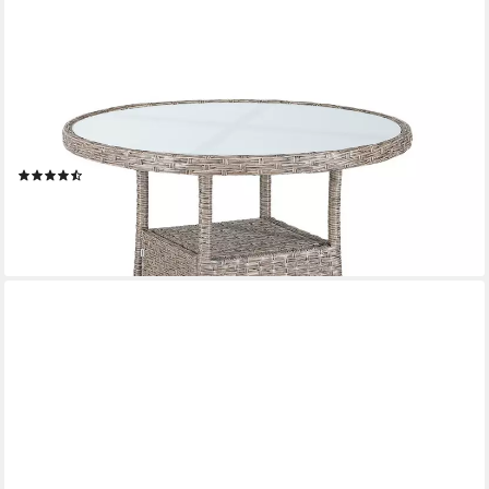
CASARIA
Gartentisch, Polyrattan Rund Glas Höhenverstellbar 80kg
Belastbarkeit Wetterfest
(55)
62,95 €
lieferbar - in 3-4 Werktagen bei dir