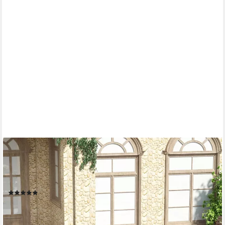
OUTSUNNY
Gartentisch Aluminium Buffettisch mit Holz-Optik, Campingtisch
(Aluminiumtisch, 1-St., Esstisch), Natur+Schwarz 190 x 90 x 74
cm
(2)
206,99 €
UVP
406,90 €
-49%
lieferbar - in 2-3 Werktagen bei dir