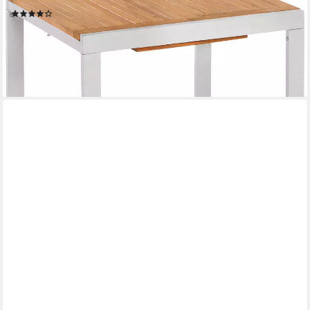
(38)
ab 134,74 €
UVP
336,90 €
-60%
lieferbar - in 4-5 Werktagen bei dir