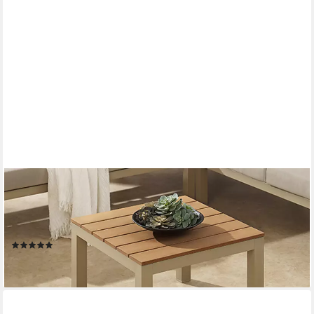
RIESS-AMBIENTE
Gartentisch ORLANDO LOUNGE 60cm greige natur ·
wetterfester Outdoor-Beistelltisch (Einzelartikel, 1-St), Terrasse ·
Metall · Outdoor-Gartentisch · Balkon · Modern Design
(9)
79,95 €
lieferbar - in 3-4 Werktagen bei dir