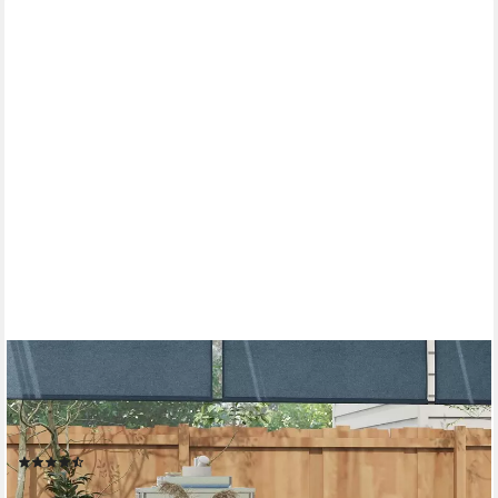
OUTSUNNY
Gartentisch Beistelltisch Rattan, Couchtisch Hartglasplatte, Boho
Design (Kaffeetisch, 1-St., Balkontisch), für Garten, Balkon,
Naturholz 60 x 60 x 50 cm
(9)
82,99 €
UVP
147,90 €