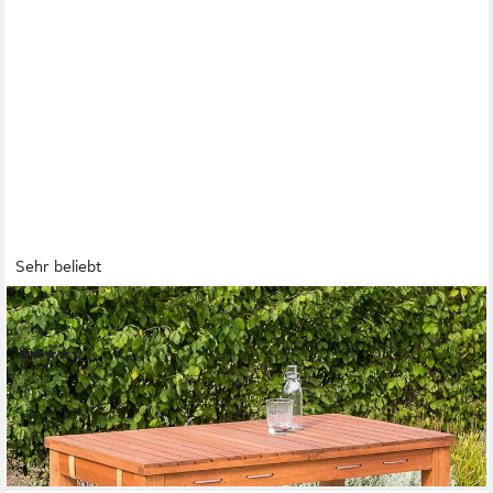
Sehr beliebt
MERXX
Gartentisch, 60x100 cm
(54)
107,26 €
UVP
288,90 €
-63%
lieferbar - in 4-5 Werktagen bei dir