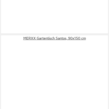
VENTURE HOME
Gartentisch Mirko Gartentisch beige.
ab 230,95 €
UVP
419,95 €
-45%
lieferbar in 3 Wochen
MERXX Gartentisch Santos, 90x150 cm