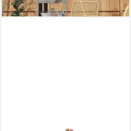
-44%
lieferbar - in 2-3 Werktagen bei dir
COSTWAY
Gartentisch mit 5cm Schirmloch, rechteckig 200cm, Akazie,
Esstisch für 8 Personen