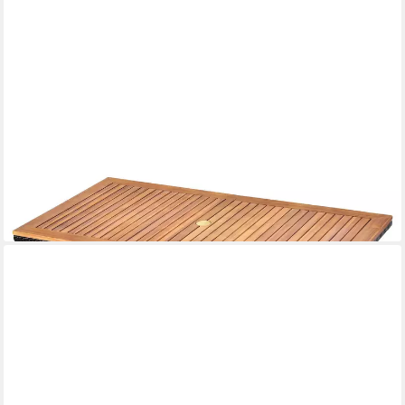
COSTWAY
Gartentisch, mit Schirmloch, Esstisch für 6-8 Personen, Holz
157,99 €
UVP
268,99 €
-41%
lieferbar - in 3-4 Werktagen bei dir