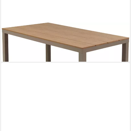
MERXX
Gartentisch, Piemont
279,00 €
UVP
610,90 €
-54%
lieferbar - in 4-5 Werktagen bei dir