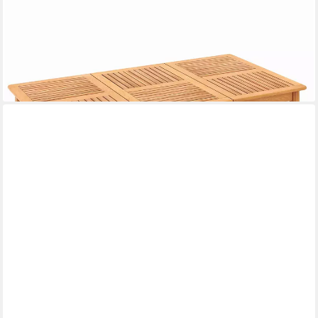
COSTWAY
Gartentisch, mit Schirmloch, Akazienholz, 170x90cm, 6 Personen
rechteckig
ab 196,99 €
UVP
249,99 €
-21%
lieferbar - in 3-4 Werktagen bei dir