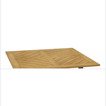
COSTWAY
Gartentisch, Akazienholz mit Schirmloch, 107x107cm Balkontisch
rechteckig
147,99 €
UVP
199,99 €
-26%
lieferbar - in 3-4 Werktagen bei dir