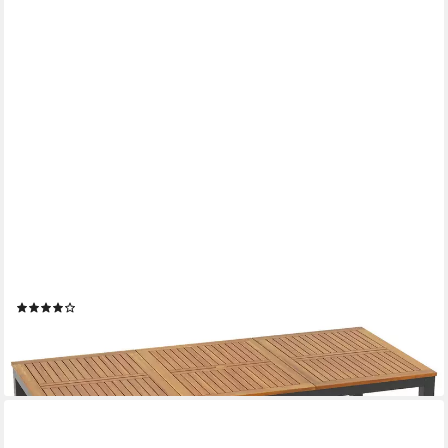
COSTWAY
Gartentisch, Akazienholz Esstisch für 8 Personen, mit
Schirmloch 200cm
(5)
269,99 €
UVP
299,99 €
-10%
lieferbar - in 2-3 Werktagen bei dir