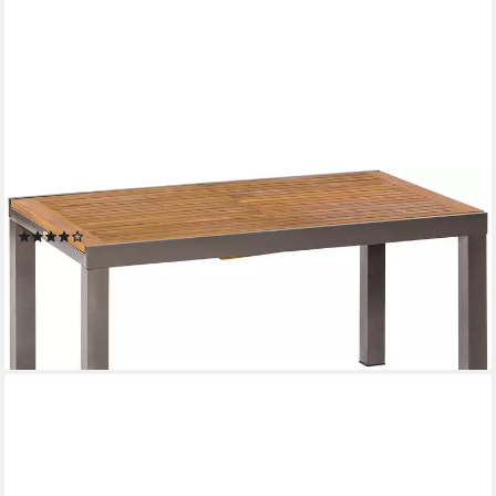
MERXX
Gartentisch Santorin, 200x90 cm
(16)
214,81 €
UVP
725,90 €
-70%
lieferbar - in 4-5 Werktagen bei dir