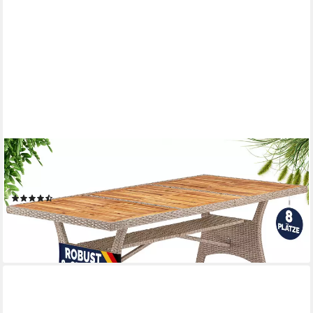
CASARIA
Gartentisch (1-St), Polyrattan mit Ablage FSC®- zertifiziertes
Akazienholz 190x90cm
(20)
199,95 €
lieferbar - in 3-4 Werktagen bei dir