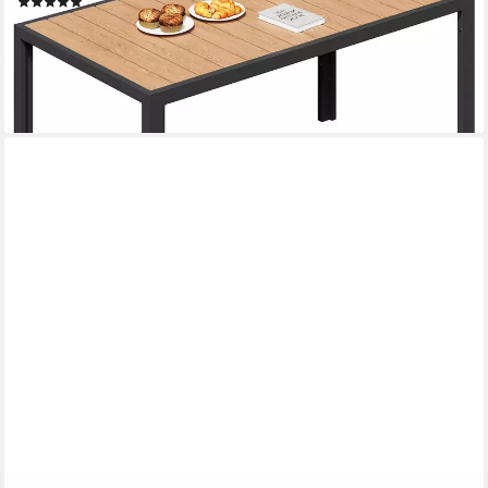
(8)
ab 199,99 €
UVP
299,99 €
-33%
lieferbar - in 5-6 Werktagen bei dir