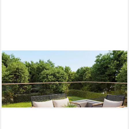
HOMAVO
Gartenlounge-Set mit Couchtisch, 4-Sitzer aus Polyrattan,
wasser- & UV-beständig, hohe Belastbarkeit, für Balkon,
Terrasse & Garten
(35)
299,99 €
UVP
699,99 €
-57%
lieferbar - in 5-6 Werktagen bei dir