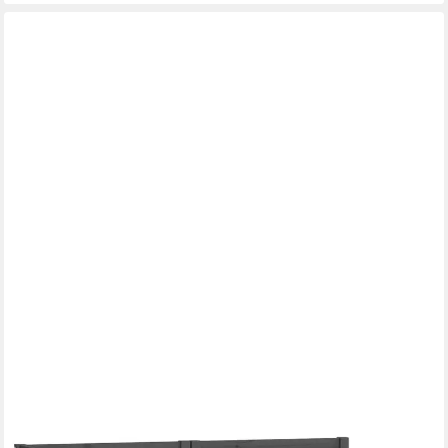
VIDAXL
Sofaelement 2-tlg. Garten-Lounge-Set Grau Kiefer Massivholz (1
St)
133,87 €
lieferbar - in 5-6 Werktagen bei dir