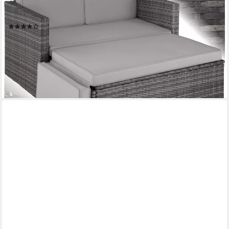
(Gartenlounge Korfu, 2-tlg., in grau), 2-Sitzer, widerstandsfähig,
UV-beständig, Dicke der Polster 8 cm
(139)
165,99 €
189,99 €
nur bis Dienstag
-13%
lieferbar - in 2-3 Werktagen bei dir