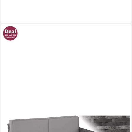
Grau
410,59 €
lieferbar - in 7-9 Werktagen bei dir
TECTAKE
Loungeset Rattan Lounge, Hocker mit klappbarer Stütze,