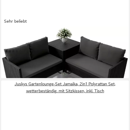
Sehr beliebt
JUSKYS
Gartenlounge-Set Santorini, (4-tlg), Polyrattan Sitzgruppe mit
Beistelltisch & Auflagenbox, wetterfest
(31)
349,99 €
lieferbar - in 4-5 Werktagen bei dir
Juskys Gartenlounge-Set Jamaika, 2in1 Polyrattan Set,
wetterbeständig, mit Sitzkissen, inkl. Tisch