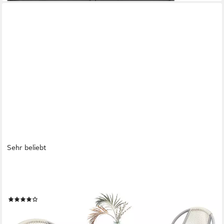
Sehr beliebt
SONGMICS
Gartenlounge-Set Balkonmöbel/Gartenmöbel-Set, (3-tlg),
Balkonmöbel, Gartenmöbel-Set, aus PE-Polyrattan, Outdoor
(63)
79,99 €
UVP
129,99 €
-38%