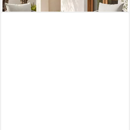
lieferbar - in 2-3 Werktagen bei dir
VIDAXL
Gartenlounge-Set 6-tlg. Garten-Lounge-Set aus Paletten Holz
Honigbraun, (1-tlg)
ab 438,99 €