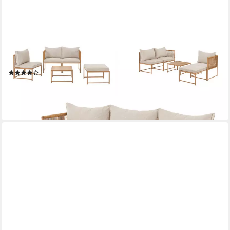
SVITA
Gartenlounge-Set DETROIT, (Modul-Set), Gartenmöbel Flexibel
Sofa Tisch Sessel Ottoman
(14)
329,99 €
lieferbar - in 5-6 Werktagen bei dir