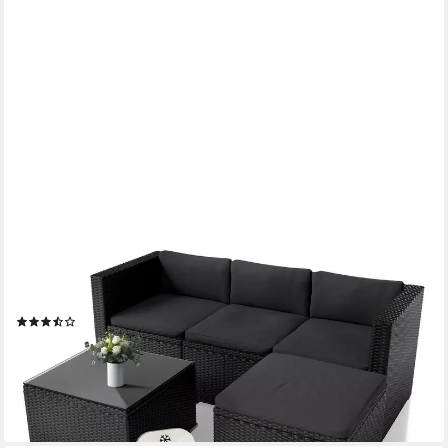
JUSKYS
Gartenlounge-Set Punta Cana, (Set, Sitzgruppe), Polyrattan
Sitzgarnitur mit 1 Tisch, 1 Sofa und 1 Hocker
(103)
ab 212,48 €
259,99 €
-18%
lieferbar - in 4-5 Werktagen bei dir