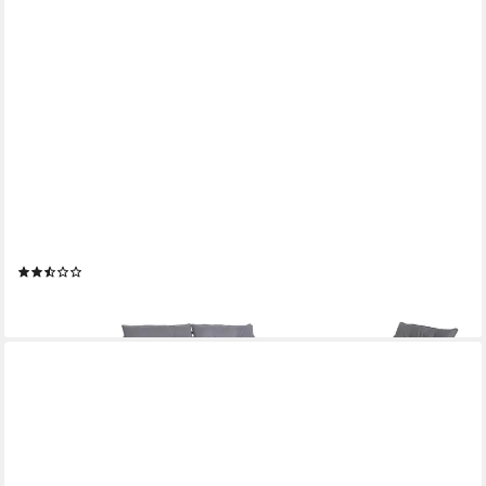
SVITA
Gartenlounge-Set CAPRI, (Set, Tisch mit einem Stuhl und zwei
Bänken), mit abnehmbarem Polster
(25)
249,99 €
lieferbar - in 5-6 Werktagen bei dir