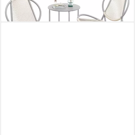
lieferbar - in 5-6 Werktagen bei dir
VIDAXL
Sofaelement 4-tlg. Garten-Sofagarnitur aus Paletten Massivholz