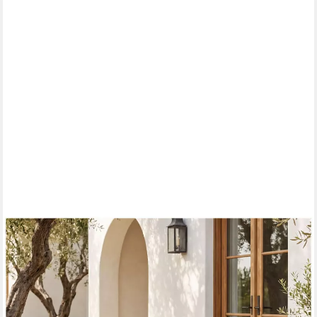
TECTAKE
Gartenlounge-Set Wetterfestes Gartenmöbelset aus Akazienholz
mit, (Gartenmöbel Set 3-Teilig, 3-tlg., in Greige),
Wasserabweisende, abnehmbare Bezüge, Inkl. Sitzpolster und
Kissen
244,99 €