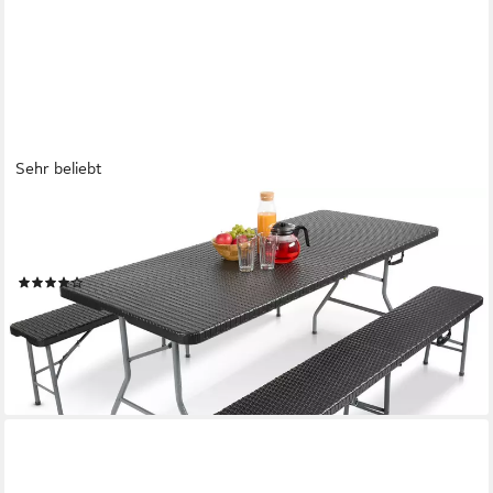
Sehr beliebt
AREBOS
Bierzeltgarnitur Festzeltgarnitur, Biertisch Set, klappbar
Campingtisch, (Set, Garnitur), Wetterfest & Pflegeleicht
(57)
119,90 €
UVP
199,90 €
-40%
lieferbar - in 3-4 Werktagen bei dir