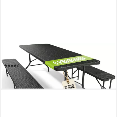
JUSKYS
Bierzeltgarnitur Amberg, (3-tlg), wetterfest, zusammenklappbar,
schnell auf und abbaubar
(10)
89,98 €
109,99 €
-18%
lieferbar - in 4-5 Werktagen bei dir