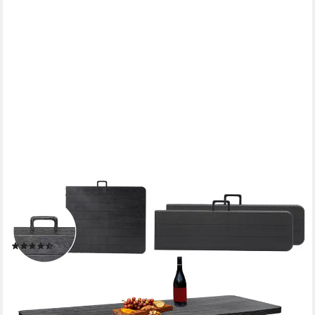
SEKEY
Bierzeltgarnitur 3-teilig Bierzeltgarnitur Klappbar Tragegriff
180cm Gartenmöbel, (3-tlg), 180cm Bierbänke und 2 Bierbänke,
mit Holz und Rattan-Optik, Wetterfest
(9)
129,99 €
UVP
299,99 €
-57%
lieferbar - in 4-5 Werktagen bei dir