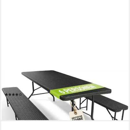
JUSKYS
Bierzeltgarnitur Amberg, (3-tlg), wetterfest, zusammenklappbar,
schnell auf und abbaubar
(10)
89,98 €
109,99 €
-18%
lieferbar - in 4-5 Werktagen bei dir