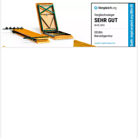
CASARIA
Bierzeltgarnitur, (3-tlg), mit Lehne 170 cm Klappbar Stabil 2x
Bierbank 1x Breiter Tisch Holz
(24)
159,95 €
lieferbar - in 4-5 Werktagen bei dir