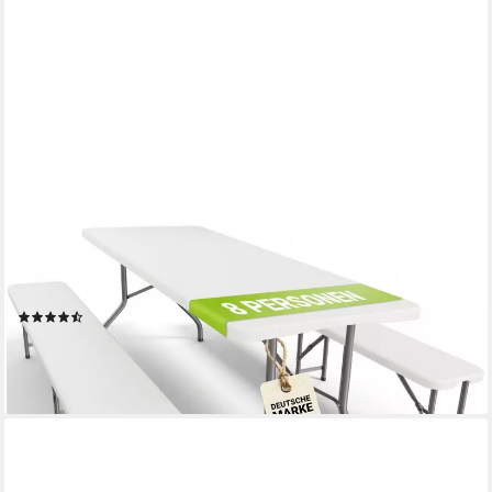
JUSKYS
Bierzeltgarnitur Bayreuth, (3-tlg), pflegeleicht, ideal im Garten
oder beim Camping
(7)
89,98 €
109,99 €
-18%
lieferbar - in 4-5 Werktagen bei dir