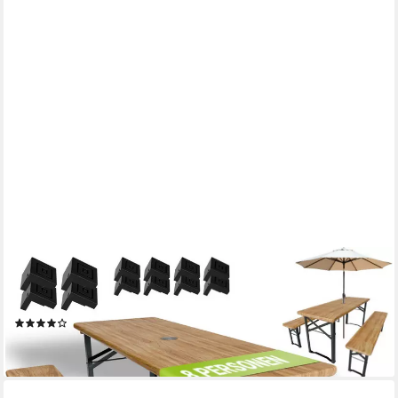
JUSKYS
Bierzeltgarnitur Bichl, (Set, 3-tlg., Bierzeltgarnitur), Wetter & UV-
beständig, klappbar, lackiertes Tannenholz, Bodenschoner
(15)
99,99 €
lieferbar - in 4-5 Werktagen bei dir