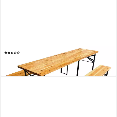
SVITA
Bierzeltgarnitur, (Set), Klappbar, Biertisch und Bänke, Natur, Holz,
Metall, Oktoberfest
(3)
99,99 €
119,99 €
-17%
lieferbar - in 5-6 Werktagen bei dir