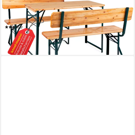
STAGECAPTAIN
Bierzeltgarnitur Hirschgarten BB-119 Sitzgarnitur mit Lehne 119
cm Länge, (3-tlg., 2 x Bank, 1 x Tisch), Mit aufsteckbarer
Rückenlehne
(13)
144,90 €
lieferbar - in 3-4 Werktagen bei dir