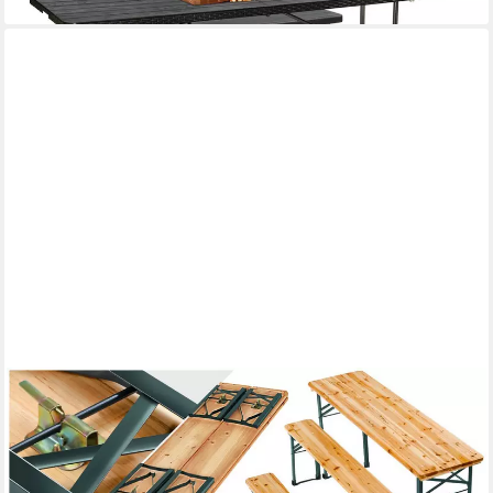
TECTAKE
Bierzeltgarnitur Bierzelt-Set "Sissi" - Klappbar für bis zu 8
Personen, (Festzeltgarnitur Set 3 tlg, 3-tlg., Optik klassisch in
Braun), Langlebiges Tannenholz mit wasserabweisender