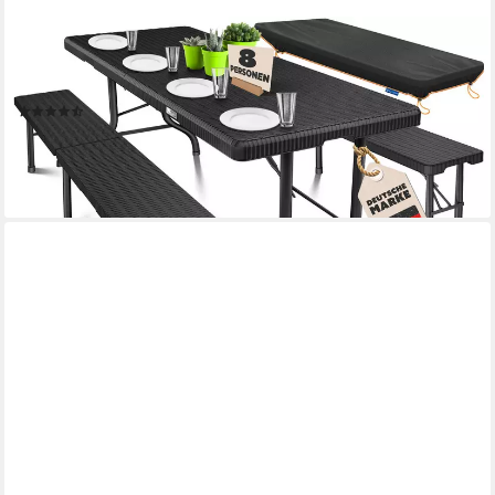
KESSER
Bierzeltgarnitur, klappbar Festzeltgarnitur 3-teiliges Set mit
Biertisch & 2x Bierbank
(52)
129,80 €
lieferbar - in 4-5 Werktagen bei dir