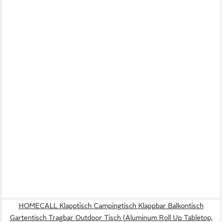
HOMECALL Klapptisch Campingtisch Klappbar Balkontisch
Gartentisch Tragbar Outdoor Tisch (Aluminum Roll Up Tabletop,