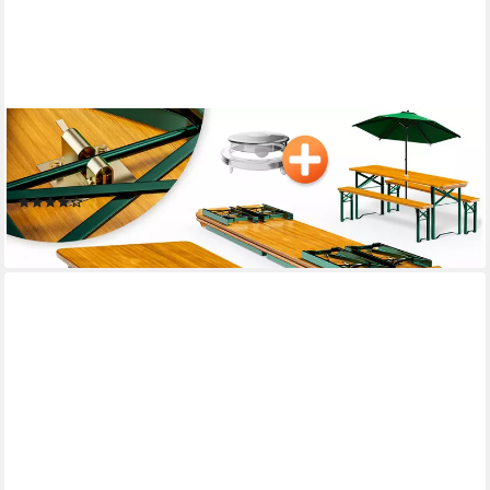
CASARIA
Bierzeltgarnitur, (3-tlg), 170cm Klappbar Stabil 3 Teilig 2x
Bierbank 1x Breiter Tisch Holz
(35)
109,95 €
lieferbar - in 4-5 Werktagen bei dir