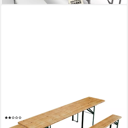
JUSKYS
Bierzeltgarnitur Passau, (3-tlg), klappbar, lackierte Oberfläche,
natürliche Optik, inkl. Bodenschoner
(4)
149,99 €
lieferbar - in 9-11 Werktagen bei dir