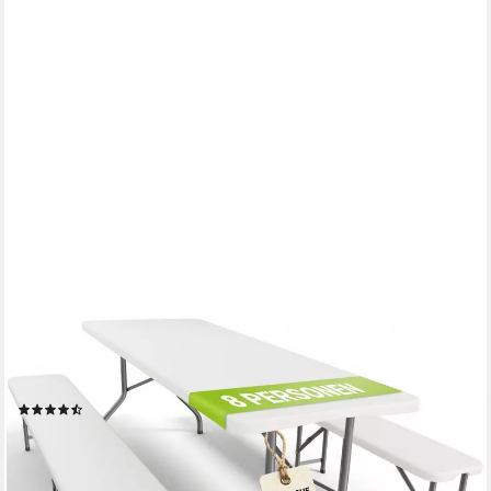
JUSKYS
Bierzeltgarnitur Bayreuth, (3-tlg), pflegeleicht, ideal im Garten
oder beim Camping
(7)
89,98 €
109,99 €
-18%
lieferbar - in 4-5 Werktagen bei dir