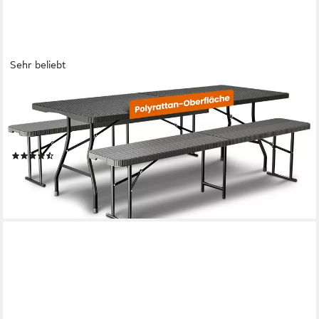
Sehr beliebt
NEWHABITAT
Bierzeltgarnitur Klappbar, Polyrattan Bierbank, Biertisch Set,
Bierbankgarnitur, (3er Set, 1 Tisch, 2 Bänke), Klappbar &
Wasserabweisend
(24)
139,90 €
UVP
199,99 €
-30%
lieferbar - in 5-6 Werktagen bei dir