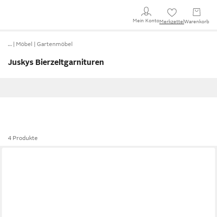
Mein Konto
Merkzettel
Warenkorb
…
Möbel
Gartenmöbel
Juskys Bierzeltgarnituren
4 Produkte