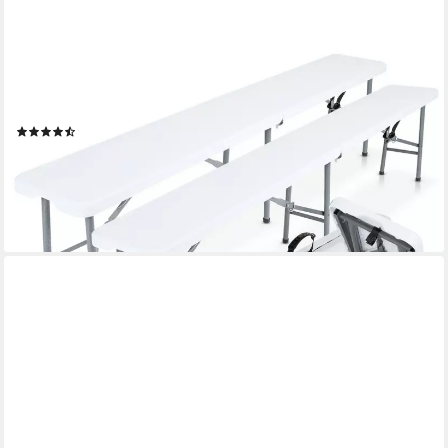
AREBOS
Bierzeltgarnitur 2x Bierbank Faltbank Klappbar I Tragegriff, 183 x
28 x 43 cm, Tragkraft max. 150 kg (je Bank)
(5)
69,90 €
UVP
99,90 €
-30%
lieferbar - in 3-4 Werktagen bei dir