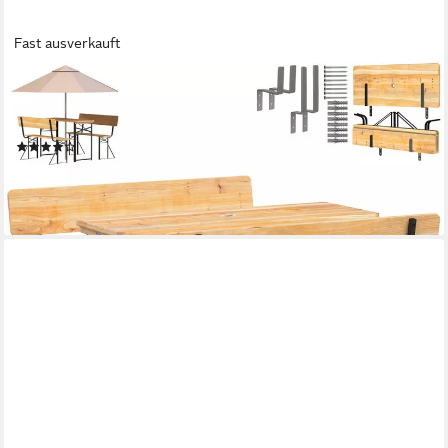
Fast ausverkauft
HOLZ4HOME®
Bierzeltgarnitur 3-teilig I Festzeltgarnitur aus Holz und Metall,
Klappbar
(6)
ab 169,90 €
UVP
249,90 €
-32%
lieferbar - in 5-6 Werktagen bei dir