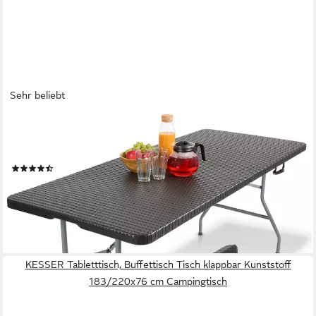
Sehr beliebt
AREBOS
Klapptisch 182 cm, klappbar für Garten, Camping, Buffet, bis
150 kg, Einfach auf- und abzubauen – keine Werkzeuge nötig
(196)
39,90 €
UVP
89,90 €
-56%
lieferbar - in 3-4 Werktagen bei dir
KESSER Tabletttisch, Buffettisch Tisch klappbar Kunststoff
183/220x76 cm Campingtisch