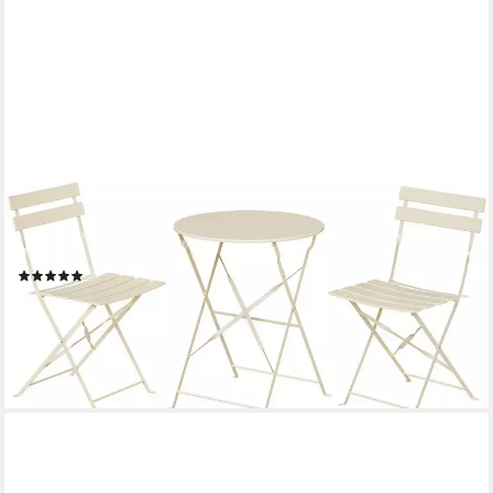
EUGAD
Balkonset, (Set, 1-tlg., 1 Tisch, 2 Stühle), klappbar, aus Metall für
Balkon Garten
(2)
89,99 €
UVP
138,99 €
-35%
lieferbar - in 3-4 Werktagen bei dir