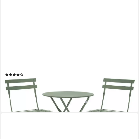
SVITA
Balkonset BERLIN, (Set, 3-tlg., Bistro-Set), Tisch mit 2 Stühlen,
Klappbar, Pflegeleicht, Witterungsbeständig
(28)
59,99 €
74,99 €
-20%
lieferbar - in 4-5 Werktagen bei dir