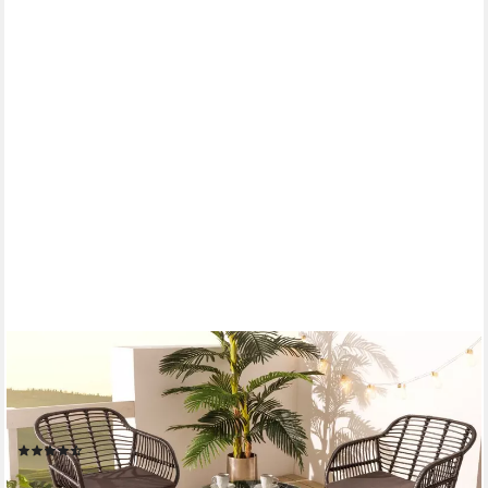
RIESS-AMBIENTE
Balkonset PARIS schwarz - Polyrattan, Glas, Bistro, wetterfest,
In- & Outdoor, (Set, 3-tlg., Beistelltisch, 2x Stuhl), Moderne
Sitzgruppe inkl. Kissen - ideal für Balkon, Terrasse & Garten
(25)
109,95 €