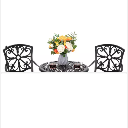
AVESTAR
Balkonset 3-tlg. Terrassenset aus Gussaluminium mit 4,5 cm
Schirmloch, Rostschutzbeschichtung, ergonomisch, ideal für den
Garten.
(1)
191,07 €
UVP
285,99 €
-33%
lieferbar - in 2-3 Werktagen bei dir