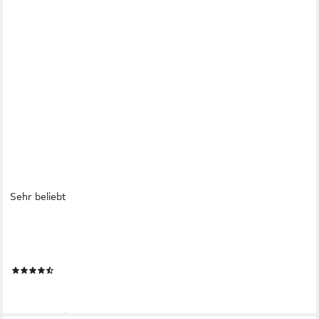
Sehr beliebt
SVITA
Balkonset Bistro-Set LIMA, (Set, 3-tlg., 2 Stühle und 1 Tisch),
elegantes Design
(25)
74,99 €
lieferbar - in 4-5 Werktagen bei dir