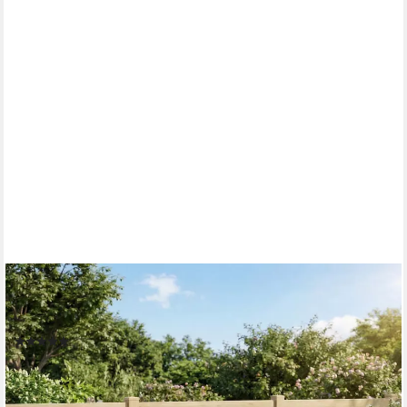
OUTSUNNY
Balkonset Gartenmöbel Balkonmöbel Set, (Bistroset, 3-tlg.,
Gartenset), Gussaluminium, Antik Grün
(3)
141,90 €
UVP
323,90 €
-56%
lieferbar - in 2-3 Werktagen bei dir