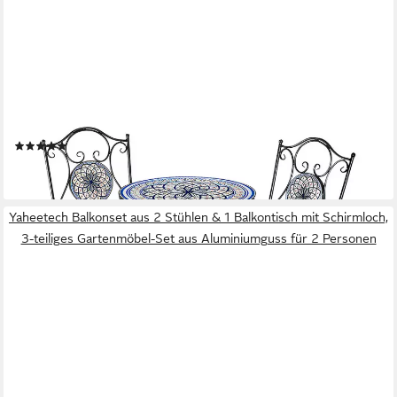
KOBOLO
Balkonset Sitzgruppe Gartenmöbel Tisch Stühle Metall Mosaik
blau weiß, (3-tlg)
(1)
199,00 €
lieferbar - in 2-3 Werktagen bei dir
Yaheetech Balkonset aus 2 Stühlen & 1 Balkontisch mit Schirmloch,
3-teiliges Gartenmöbel-Set aus Aluminiumguss für 2 Personen