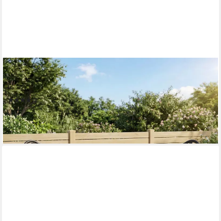
OUTSUNNY
Balkonset Bistroset 3-tlg. Gartenset aus Aluminiumguss,
(Gartenmöbel, 3-tlg., Balkonmöbel), Bistrotisch mit 2 Stühlen
(3)
118,99 €
UVP
291,90 €
-59%
lieferbar - in 2-3 Werktagen bei dir