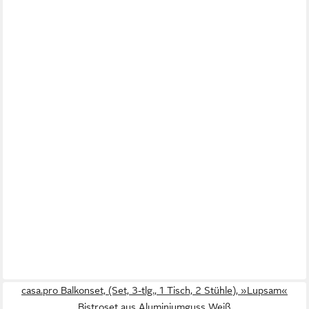
casa.pro Balkonset, (Set, 3-tlg., 1 Tisch, 2 Stühle), »Lupsam«
Bistroset aus Aluminiumguss Weiß