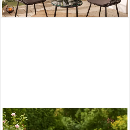
lieferbar - in 3-4 Werktagen bei dir
HTI-LIVING
Balkonset Tischgruppe Lani Antik, (Set, 3-tlg., 1x Tisch, 2x
Stühle), Sitzgruppe Metall Garten nostalgisch