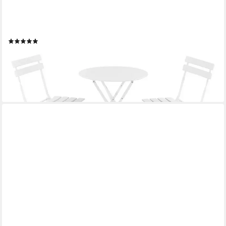
EN.CASA
Balkonset, (3-tlg., Tisch mit 2 Stühlen), Balkonset »Caprile« 3-tlg.
klappbar Stahl Weiß
(1)
76,99 €
UVP
131,99 €
-42%
lieferbar - in 4-5 Werktagen bei dir