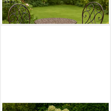
(1)
111,99 €
UVP
149,99 €
-25%
lieferbar - in 3-4 Werktagen bei dir
HTI-LINE