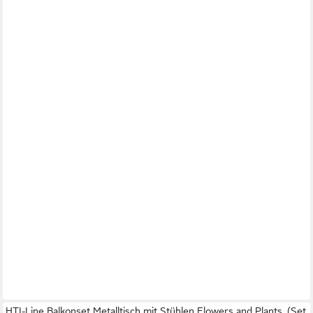
HTI-Line Balkonset Metalltisch mit Stühlen Flowers and Plants, (Set,