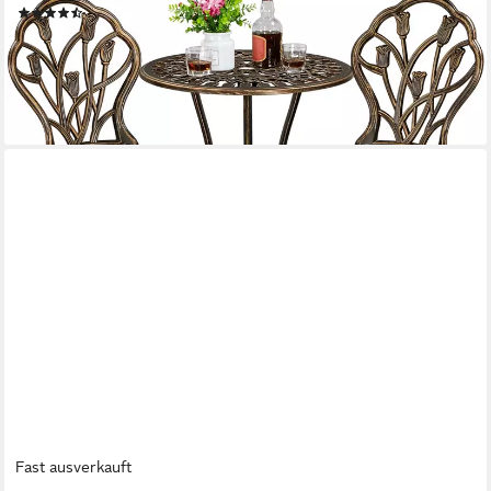
(14)
119,99 €
UVP
259,99 €
-54%
lieferbar - in 2-3 Werktagen bei dir
Fast ausverkauft