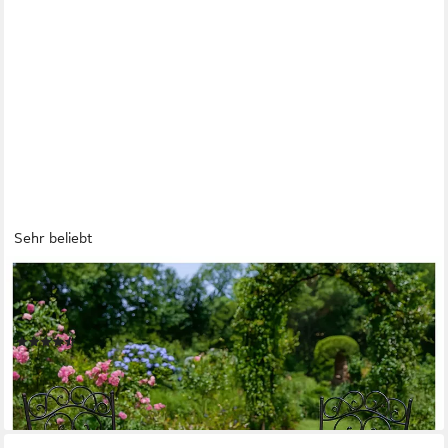
Sehr beliebt
HTI-LINE
Balkonset Tischgruppe Curly, (Set, 3-tlg., 1x Tisch und 2x
Stühle), Sitzgruppe Metall Garten Nostalgisch
(24)
104,99 €
UVP
199,90 €
-47%
lieferbar - in 3-4 Werktagen bei dir