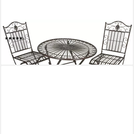
GARDEN PLEASURE
Balkonset MANGAN, (Set, 3-tlg)
(7)
147,11 €
UVP
199,95 €
-26%
lieferbar - in 3-4 Werktagen bei dir