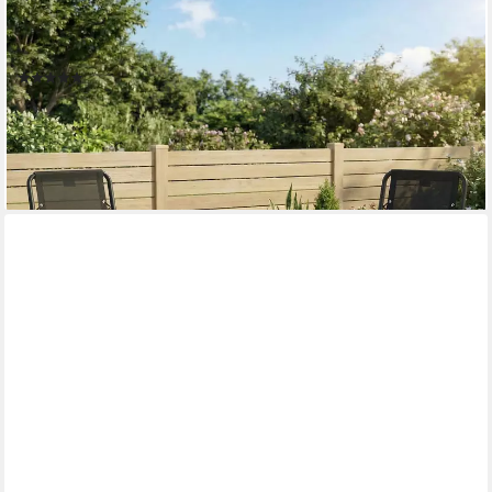
OUTSUNNY
Balkonset Bistrotisch und Gartenstühle, klappbar, Stahl,
wetterfest, (Bistro Set, 3-tlg., Gartenmöbel Set), Schwarz
(1)
77,90 €
UVP
143,90 €
-46%
lieferbar - in 2-3 Werktagen bei dir