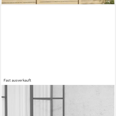
Fast ausverkauft
OUTSUNNY
Balkonset mit Bistrotisch, ergonomische muschelförmige
Gartenstühlen, (3-teilig Gartenmöbel-Set, 3-tlg., Bistro-Set aus
Stahl), für den Außenbereich, Balkon, Grün
99,99 €
UVP
251,90 €