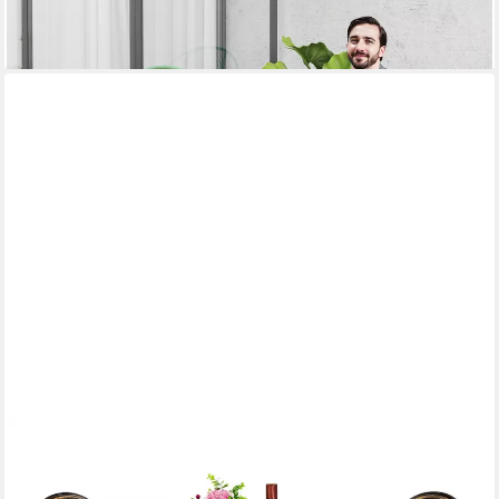
-60%
lieferbar - in 2-3 Werktagen bei dir
YAHEETECH
Balkonset aus Aluminiumguss, 3-teiliges Gartenmöbel-Set, 2
Stühlen & 1 Balkontisch mit Schirmloch