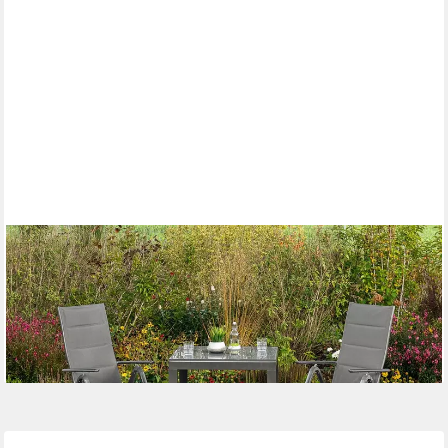
MERXX
Balkonset Taviano, (Set, 3-tlg), 2 Klappsessel, 5-fach verstellbar,
Balkon-Ausziehtisch
257,81 €
UVP
661,90 €
-61%
lieferbar - in 4-5 Werktagen bei dir