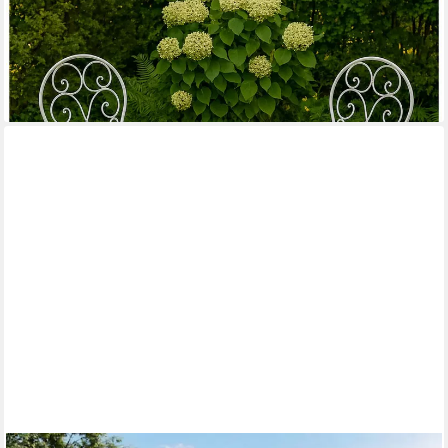
Balkonset Tischgruppe Lani Weiß, (Set, 3-tlg., 1x Tisch, 2x
Stühle), Sitzgruppe Metall Garten nostalgisch
111,99 €
UVP
149,99 €
-25%
lieferbar - in 3-4 Werktagen bei dir