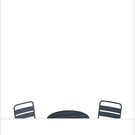
BLUMFELDT
Balkonset RetroChic, (Set, 3-tlg., 1 Tisch / 2 Stühle), klappbar 2
Stühle 1 Tisch Stahl Garten Home Outdoor
150,29 €
UVP
200,99 €
-25%
lieferbar - in 3-4 Werktagen bei dir