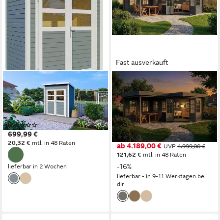
Fast ausverkauft
KONIFERA
ALPHOLZ
Gartenhaus Felix 1, BxT:
Gartenhaus Holz 5-Eck Pepe,
191x139 cm, Inklusive
BxT: 618x462 cm, in
Fussboden
Imprägniert (Grau) mit 40mm
(2)
Wandstärke
699,99 €
(1)
20,32 €
mtl. in 48 Raten
ab 4.189,00 €
UVP
4.999,00 €
121,62 €
mtl. in 48 Raten
-16%
lieferbar in 2 Wochen
lieferbar - in 9-11 Werktagen bei
dir