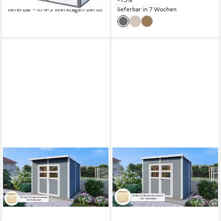
mit Schiebeverriegelung
lieferbar - in 4-5 Werktagen bei dir
lieferbar in 7 Wochen