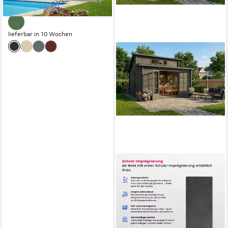
3.747,79 €
108,81 €
mtl. in 48 Raten
lieferbar in 10 Wochen
ALPHOLZ
Gartenhaus Holz Lausitz, BxT:
440x440 cm, in Imprägniert
(Grau) mit 40mm Wandstärke
4.499,00 €
UVP
4.899,00 €
130,62 €
mtl. in 48 Raten