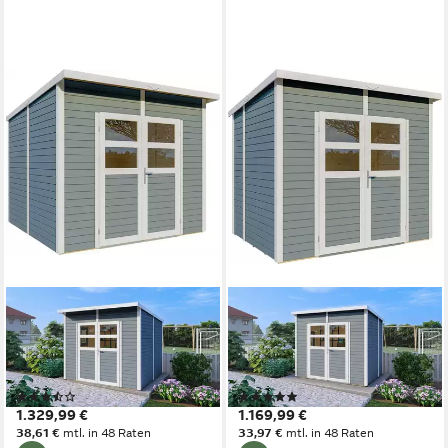
KONIFERA
KONIFERA
Gartenhaus Felix 3, BxT:
Gartenhaus Felix 2, BxT:
251x254 cm, Inklusive
251x200 cm, Inklusive
Fußboden
Fußboden
(3)
(1)
1.329,99 €
1.169,99 €
38,61 €
mtl. in 48 Raten
33,97 €
mtl. in 48 Raten