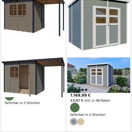
BERTILO
KONIFERA
Gartenhaus Einfach 3 Plus
Gartenhaus Felix 2, BxT:
beigegrau, BxT: 395x200 cm
251x200 cm, Inklusive
999,99 €
Fußboden
29,03 €
mtl. in 48 Raten
(1)
1.169,99 €
33,97 €
mtl. in 48 Raten
lieferbar in 2 Wochen
lieferbar in 2 Wochen