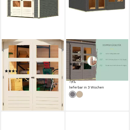
KARIBU
KONIFERA
Gartenhaus Arnis 2, BxT:
Gartenhaus Pinaki 6, BxT:
242x238 cm, Made in
302x306 cm
(1)
Germany
2.592,99 €
UVP
2.859,95 €
(1)
75,28 €
mtl. in 48 Raten
899,00 €
UVP
1.169,99 €
-9%
26,10 €
mtl. in 48 Raten
lieferbar in 3 Wochen
-23%
lieferbar in 3 Wochen