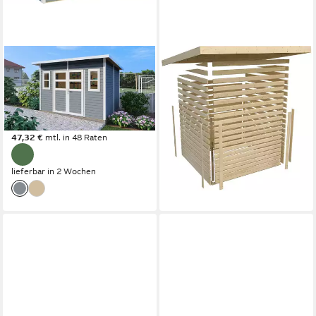
KONIFERA
KONIFERA
Gartenhaus Felix 4, BxT:
Gartenhaus "Sandstedt 5"
334x277 cm, Inklusive
terragrau, BxT: 330x282 cm,
Fußboden
aus hochwertiger nordischer
1.629,99 €
Fichte
47,32 €
mtl. in 48 Raten
1.469,49 €
42,66 €
mtl. in 48 Raten
lieferbar in 3 Wochen
lieferbar in 2 Wochen