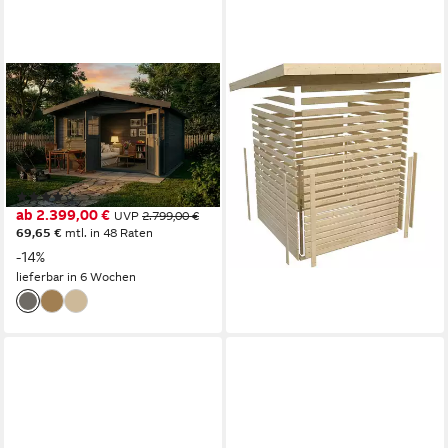
ALPHOLZ
KONIFERA
Gartenhaus Holz Valeria, BxT:
Gartenhaus "Sandstedt 5"
438x427 cm, in Imprägniert
terragrau, BxT: 330x282 cm,
(Grau) Inkl. Fußboden mit
aus hochwertiger nordischer
28mm Wandstärke
Fichte
(9)
1.469,49 €
ab 2.399,00 €
UVP
2.799,00 €
42,66 €
mtl. in 48 Raten
69,65 €
mtl. in 48 Raten
lieferbar in 3 Wochen
-14%
lieferbar in 6 Wochen