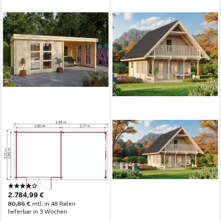
KONIFERA
Gartenhaus Acrux aus
skandinavischem Fichtenholz,
Wandstärke 28 mm, BxT:
585x312 cm, mit seitlichem
(8)
Anbau, inklusive Fußboden
2.784,99 €
80,86 €
mtl. in 48 Raten
lieferbar in 3 Wochen