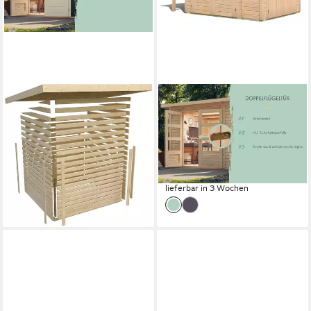
KONIFERA
KONIFERA
Gartenhaus "Sandstedt 5"
Gartenhaus Pinta, BxT:
terragrau, BxT: 330x282 cm,
300x186,5 cm
ab 1.311,99 €
aus hochwertiger nordischer
UVP
1.349,99 €
38,09 €
mtl. in 48 Raten
Fichte
-3%
1.469,49 €
lieferbar in 3 Wochen
42,66 €
mtl. in 48 Raten
lieferbar in 3 Wochen