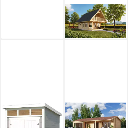
FJORDHOLZ
Gartenhaus Bern 90
31.209,00 €
906,08 €
mtl. in 48 Raten
lieferbar in 8 Wochen