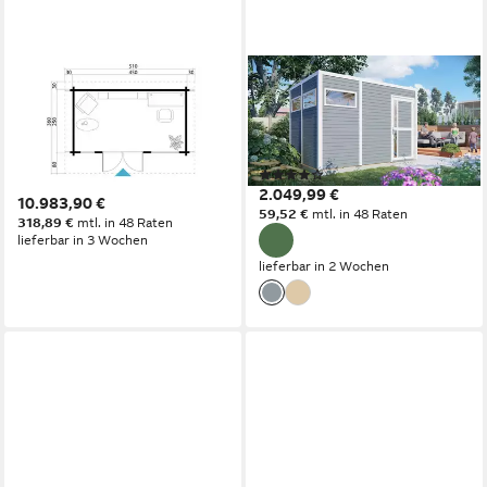
LASITA MAJA
KONIFERA
Gartenhaus Lasita Maja
Gartenhaus Cubus 3, BxT:
Ferienhaus Dorset Platinum,
337x240 cm, Inklusive
Modell 2, Platinum, 70 mm,
Fußboden
(1)
510 x 360 x 238 cm, lichtgrau
2.049,99 €
10.983,90 €
59,52 €
mtl. in 48 Raten
318,89 €
mtl. in 48 Raten
lieferbar in 3 Wochen
lieferbar in 2 Wochen