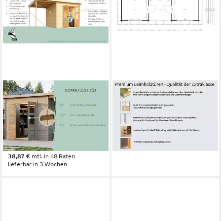
KARIBU
FJORDHOLZ
Gartenhaus "Merseburg 6"
Gartenhaus Milan 44
6.879,00 €
vorvergraut, BxT: 242x244
199,72 €
mtl. in 48 Raten
cm, aus Fichtenholz, farbig
lieferbar in 8 Wochen
lasiert
+2
1.338,99 €
38,87 €
mtl. in 48 Raten
lieferbar in 3 Wochen