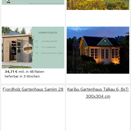
KARIBU
FJORDHOLZ
Gartenhaus »Merseburg 5«
Gartenhaus Teehaus Windsor
vorvergraut, BxT: 242x214
28
3.219,00 €
cm, aus Fichtenholz, farbig
93,46 €
mtl. in 48 Raten
lasiert
lieferbar in 8 Wochen
1.195,49 €
+2
34,71 €
mtl. in 48 Raten
lieferbar in 3 Wochen
Fjordholz Gartenhaus Samim 28
Karibu Gartenhaus Talkau 6, BxT:
300x304 cm