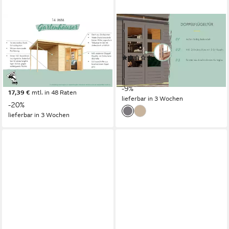
KARIBU
KONIFERA
Gartenhaus »Merseburg 2«
Gartenhaus Pinaki 6, BxT:
vorvergraut, BxT: 182x126
302x306 cm
(1)
cm, aus Fichtenholz, farbig
2.592,99 €
UVP
2.859,95 €
lasiert, Made in Germany
75,28 €
mtl. in 48 Raten
599,00 €
UVP
749,99 €
-9%
17,39 €
mtl. in 48 Raten
lieferbar in 3 Wochen
-20%
lieferbar in 3 Wochen