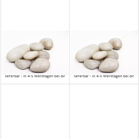
AQUAGART
AQUAGART
Zierkies 160kg Polierter
Zierkies 120kg Polierter
Kiesel Flusskiesel Gartenkies
Kiesel Flusskiesel Gartenkies
Zierkies weiß, (1 St)
Zierkies weiß, (1 St)
268,30 €
202,30 €
(1,68 €/ 1 kg)
(1,69 €/ 1 kg)
lieferbar - in 4-5 Werktagen bei dir
lieferbar - in 4-5 Werktagen bei dir