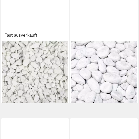
Fast ausverkauft
EUROSAND 2.0 GMBH
BURI
Kieselsteine Farbige
Zierkies 20 kg Marmorkies
Dekosteine 5-12mm, Bunte
15-25mm Carrara Weiß
gerundete Steine Deko, 5kg
Gartenkies Zierkies Marmor
13,95 €
Deko
(2,79 €/ 1 kg)
30,99 €
lieferbar - in 2-3 Werktagen bei dir
(1,55 €/ 1 Stk)
lieferbar - in 3-4 Werktagen bei dir
+1