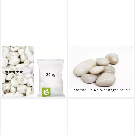
CM-GARTENDESIGN
AQUAGART
Zierkies Schneeweiß Kies,
Zierkies 100kg Polierter
(8/16mm, weiß), 20kg
Kiesel Flusskiesel Gartenkies
(1)
Zierkies weiß, (1 St)
ab 37,00 €
168,30 €
lieferbar - in 2-3 Werktagen bei dir
(1,68 €/ 1 kg)
lieferbar - in 4-5 Werktagen bei dir