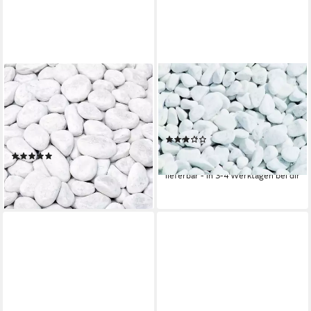
BURI
BURI
Zierkies Marmorkies 15-
Zierkies Carrara Marmorkies
25mm Carrara Weiß
25 kg Sack Weiß Zierkies 16-
Gartenkies Zierkies Marmor
25 mm Naturstein Kies
(2)
Gartendeko
41,99 €
(4)
(1,68 €/ 1 kg)
20,99 €
lieferbar - in 3-4 Werktagen bei dir
(2,10 €/ 1 kg)
lieferbar - in 3-4 Werktagen bei dir