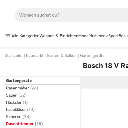
Alle Kategorien
Wohnen & Einrichten
Mode
Multimedia
Sport
Beau
Startseite
Baumarkt
Garten & Balkon
Gartengeräte
Bosch 18 V R
Gartengeräte
Rasenmäher
Sägen
Häcksler
Laubbläser
Scheren
Rasentrimmer