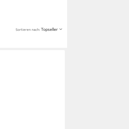
Topseller
Sortieren nach: