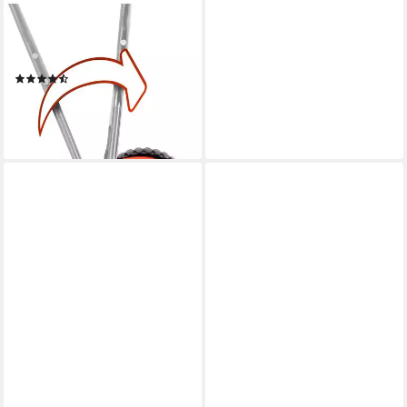
EINHELL
Spindelmäher GE-HM 38 S,
38 cm Schnittbreite
(49)
80,06 €
UVP
103,95 €
-23%
lieferbar - in 3-4 Werktagen bei dir