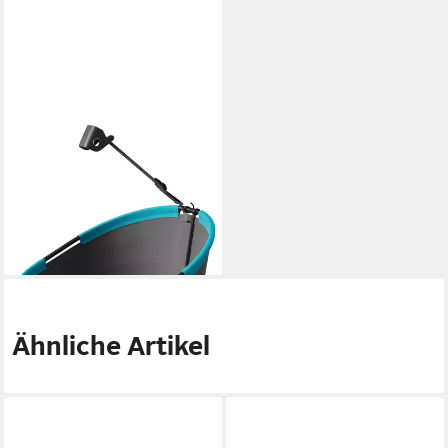
GARDENA
Fangkorb, für Spindelmäher
Comfort 330, Comfort 400,
Plus 400, 40 l
52,94 €
lieferbar - in 2-3 Werktagen bei dir
Ähnliche Artikel