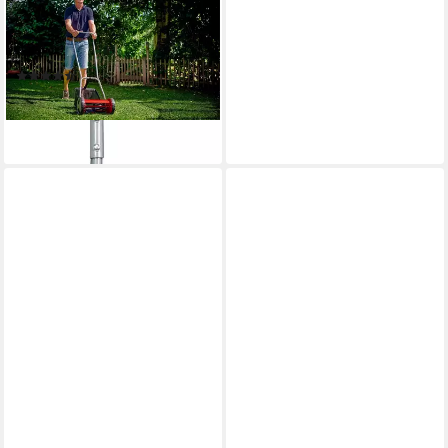
EINHELL
Spindelmäher GC-HM 300,
30 cm Schnittbreite
(47)
59,99 €
UVP
78,95 €
-24%
lieferbar - in 1-2 Werktagen bei dir