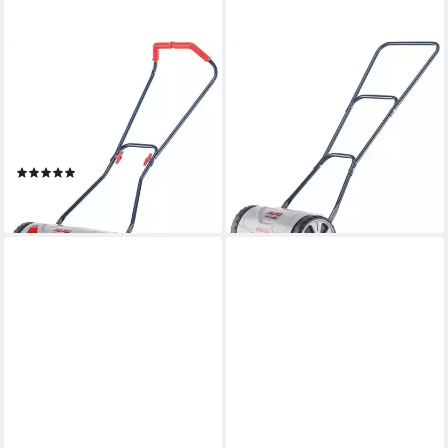
AL-KO
AL-KO
Spindelmäher Razor Cut 38.1
Spindelmäher Razor Cut 28.1
HM Comfort, 38 cm
HM Easy, 28 cm Schnittbreite,
Schnittbreite, 38 cm
28 cm Schnittbreite
101,98 €
Schnittbreite
lieferbar in 6 Wochen
(1)
ab 76,68 €
lieferbar - in 2-3 Werktagen bei dir