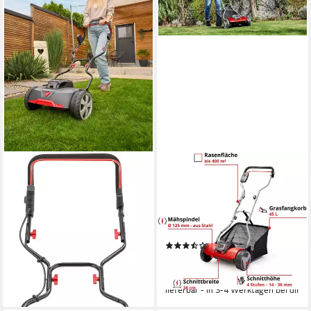
AL-KO
EINHELL
Spindelmäher Razor Cut 38.6
Akkurasenmäher
Li HM COMFORT (ohne Akku
Spindelmäher GE-HM 18/38
und Ladegerät), 38 cm
Li-Solo, 38 cm Schnittbreite,
Schnittbreite
ohne Akku und Ladegerät
(8)
149,90 €
136,68 €
UVP
176,95 €
lieferbar - in 2-3 Werktagen bei dir
-23%
lieferbar - in 3-4 Werktagen bei dir