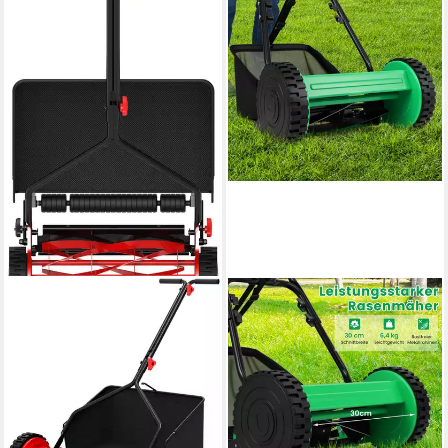
GÜDE
COSTWAY
Spindelmäher »GSPM 380«,
Spindelmäher, handgeführter
38 cm Schnittbreite
Rasenmäher,
73,67 €
Handrasenmäher, mit 5
lieferbar - in 2-3 Werktagen bei dir
Messern
89,99 €
UVP
128,99 €
-30%