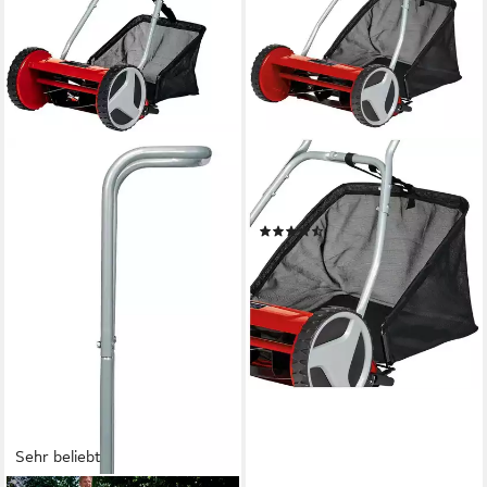
EINHELL
Spindelmäher GC-HM 400,
40 cm Schnittbreite
(15)
71,69 €
UVP
89,95 €
-20%
lieferbar - in 3-4 Werktagen bei dir
Sehr beliebt