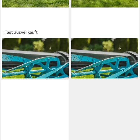
Fast ausverkauft
GARDENA
GARDENA
Spindelmäher Comfort 400,
Spindelmäher Plus 400, 40
40 cm Schnittbreite
cm Schnittbreite
ab 114,41 €
ab 164,29 €
lieferbar - in 2-3 Werktagen bei dir
lieferbar - in 2-3 Werktagen bei dir