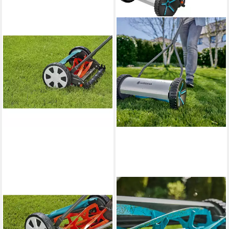
GARDENA
GARDENA
Elektrorasenmäher Gardena
Spindelmäher Comfort 330,
Spindelmäher Classic 400
33 cm Schnittbreite
ab 104,94 €
Hand-Rasenmäher, 41 cm