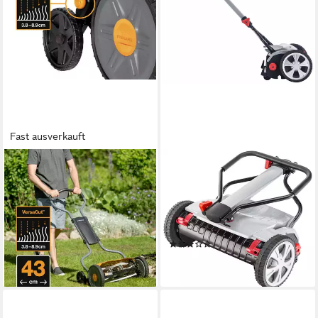
Fast ausverkauft
FISKARS
AL-KO
Spindelmäher Plus
Spindelmäher Razor Cut 38.1
Spindelmäher 1015649
HM Premiium, 38 cm
234,99 €
Schnittbreite,
lieferbar - in 2-3 Werktagen bei dir
Handrasenmäher
(2)
152,98 €
lieferbar in 6 Wochen