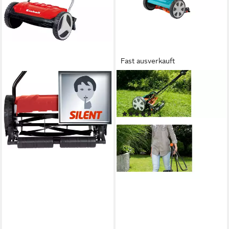
Fast ausverkauft
GARDENA
Elektrorasenmäher Gardena
Classic Spindelmäher 330
(1)
87,99 €
lieferbar - in 3-4 Werktagen bei dir