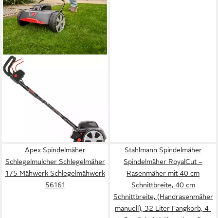
AL-KO
Spindelmäher Razor Cut 38.6
Li HM Comfort SET, 38 cm
Schnittbreite, (1x Akku (4,0
Ah/2,0 Ah) und Ladegerät
199,90 €
inklusive)
lieferbar - in 2-3 Werktagen bei dir
Apex Spindelmäher
Stahlmann Spindelmäher
Schlegelmulcher Schlegelmäher
Spindelmäher RoyalCut –
175 Mähwerk Schlegelmähwerk
Rasenmäher mit 40 cm
56161
Schnittbreite, 40 cm
Schnittbreite, (Handrasenmäher
manuell), 32 Liter Fangkorb, 4-