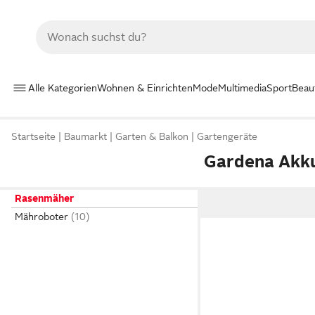
Alle Kategorien
Wohnen & Einrichten
Mode
Multimedia
Sport
Beau
Startseite
Baumarkt
Garten & Balkon
Gartengeräte
Gardena Akk
Rasenmäher
Mähroboter