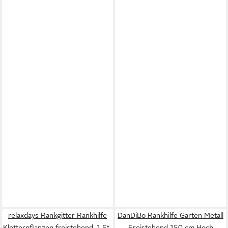
relaxdays Rankgitter Rankhilfe
DanDiBo Rankhilfe Garten Metall
Kletterpflanzen freistehend, 1 St.,
Freistehend 150 cm Hoch