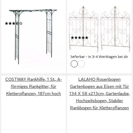
RELAXDAYS
CLP
Rosenbogen Metall eckig
Rankgitter Mandevilla Set, 2
(16)
St., 2er, Gartendekoration im
79,99 €
UVP
149,99 €
Landhausstil
-47%
(1)
lieferbar - in 3-4 Werktagen bei dir
99,90 €
UVP
127,90 €
-22%
lieferbar - in 3-4 Werktagen bei dir
COSTWAY Rankhilfe, 1 St., A-
LALAHO Rosenbogen
förmiges Rankgitter, für
Gartenbogen aus Eisen mit Tür
Kletterpflanzen, 187cm hoch
134 X 58 x213cm, Gartenlaube,
Hochzeitsbogen, Stabiler
Rankbogen für Kletterpflanzen