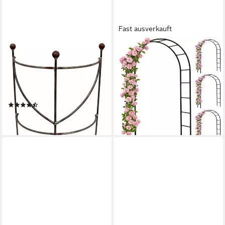
Fast ausverkauft
HIRSCH TERRACOTTA
GARDEBRUK
Rankgitter Staudenhalter
Spalier, 4 St.,
halbrund H:50 B:30 T:16cm
witterungsbeständig
ab 74,95 €
stabil massiv Edelrost,
lieferbar - in 4-5 Werktagen bei dir
handgefertigt
(9)
19,99 €
lieferbar - in 5-6 Werktagen bei dir