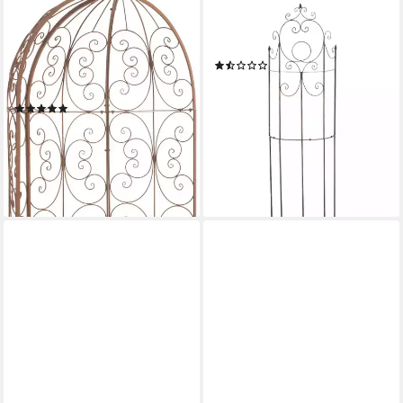
CLP
CLP
Rosenbogen Rosie mit
Rankgitter Lavendel, 1 St., 1er,
Sitzbank, 1 St., 1er, halbrund,
aus Eisen
(2)
mit Sitzbank, aus Eisen,
ab 99,90 €
Rankhilfe
lieferbar - in 3-4 Werktagen bei dir
(4)
ab 229,90 €
UVP
339,90 €
-32%
lieferbar - in 3-4 Werktagen bei dir