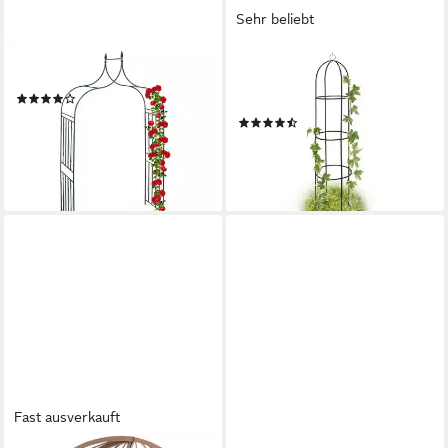
Sehr beliebt
RELAXDAYS
RELAXDAYS
Rosenbogen Metall mit Spitze
Rankhilfe Rankobelisk aus
(8)
Metall 1,9 m
49,99 €
UVP
89,99 €
(40)
16,99 €
-44%
UVP
39,99 €
lieferbar - in 3-4 Werktagen bei dir
-58%
lieferbar - in 3-4 Werktagen bei dir
Fast ausverkauft