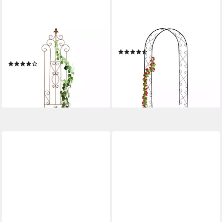
RELAXDAYS
RELAXDAYS
Rankgitter Metall Vintage, 1
Rosenbogen aus Metall
(6)
St., 1er Pack
29,99 €
UVP
59,99 €
(7)
ab 16,99 €
UVP
39,99 €
-50%
lieferbar - in 3-4 Werktagen bei dir
-58%
lieferbar - in 3-4 Werktagen bei dir