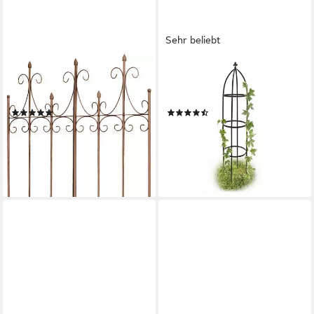
Sehr beliebt
CLP
RELAXDAYS
Rankgitter Flieder, 1 St., 1er,
Rankhilfe Obelisk Metall braun
Rankhilfe aus Eisen
190 cm
(1)
(29)
ab 64,90 €
23,99 €
UVP
99,90 €
UVP
39,99 €
-35%
-40%
lieferbar - in 3-4 Werktagen bei dir
lieferbar - in 3-4 Werktagen bei dir
+1