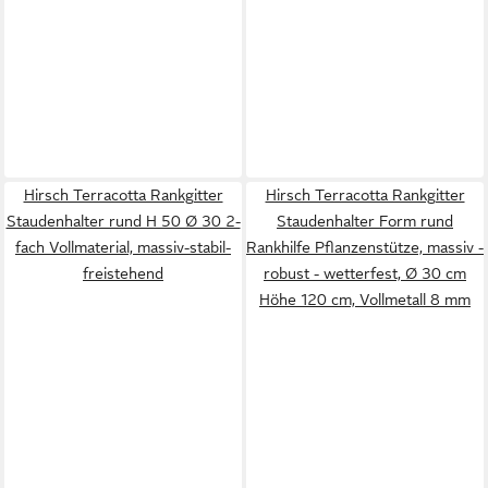
Hirsch Terracotta Rankgitter
Hirsch Terracotta Rankgitter
Staudenhalter rund H 50 Ø 30 2-
Staudenhalter Form rund
fach Vollmaterial, massiv-stabil-
Rankhilfe Pflanzenstütze, massiv -
freistehend
robust - wetterfest, Ø 30 cm
Höhe 120 cm, Vollmetall 8 mm