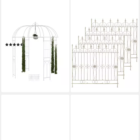
RELAXDAYS
CLP
Rosenbogen Rosenpavillon
Rankgitter Gartenzäune
Metall, weiß
Mangold Set, 4 St., 4er,
(5)
freistehende Rankhilfe aus
129,99 €
UVP
199,99 €
Eisen
-35%
209,90 €
UVP
399,90 €
lieferbar - in 3-4 Werktagen bei dir
-48%
lieferbar - in 3-4 Werktagen bei dir
+2