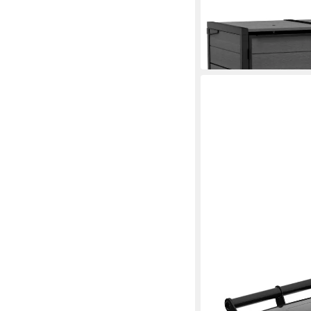
ab 629,00 €
in 5-6 Werktagen bei dir
SULO
Mülltonnenbox Sulo Mü