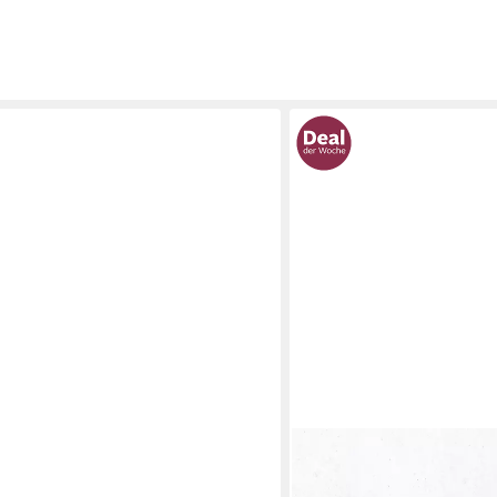
KONIFERA
way", 240L je Box, Anthrazit,
Mülltonnenbox Bilbao Prem
169,99 €
weiterbar
UVP
310,00 €