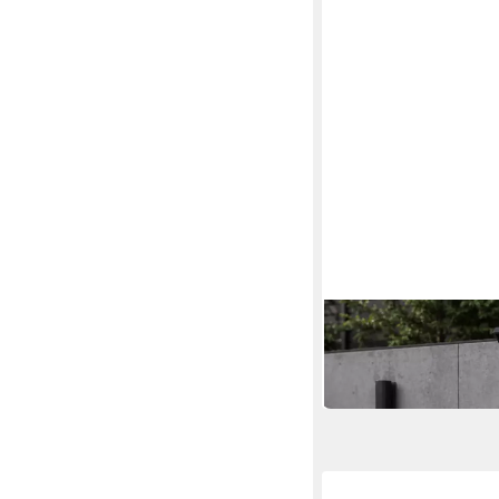
MCW
Mülltonnenbox MCW-
352,99 €
in 4-5 Werktagen bei dir