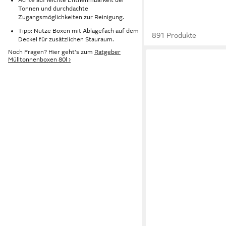
Tonnen und durchdachte
Zugangsmöglichkeiten zur Reinigung.
Tipp: Nutze Boxen mit Ablagefach auf dem
891 Produkte
Deckel für zusätzlichen Stauraum.
Noch Fragen? Hier geht's zum
Ratgeber
Mülltonnenboxen 80l ›
KETER
Mülltonnenbox "Hide A
Holzoptik, nahtlos er