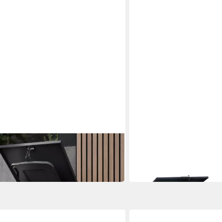
MCW
Q76
Mülltonnenbox MCW-E83
763,99 €
in 4-5 Werktagen bei dir