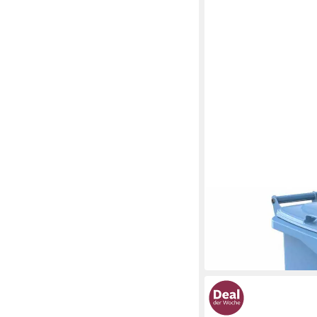
SULO
Mülleimer Müllgroßbehä
Kunststoff
ab 63,29 €
in 3-4 Werktagen bei dir