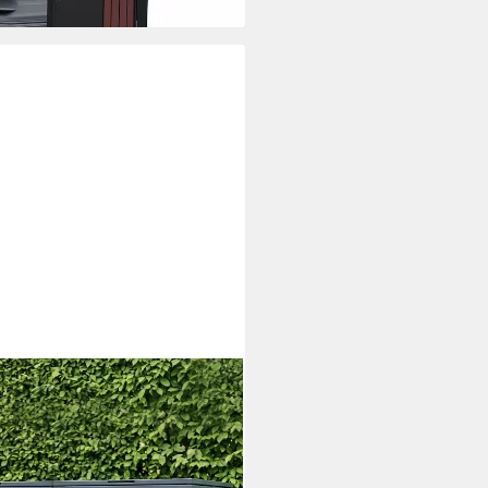
lltonnenbox 3er 240L -