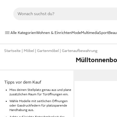
Alle Kategorien
Wohnen & Einrichten
Mode
Multimedia
Sport
Beau
Startseite
Möbel
Gartenmöbel
Gartenaufbewahrung
Mülltonnenbo
Tipps vor dem Kauf
Miss deinen Stellplatz genau aus und plane
zusätzlichen Raum für Türöffnungen ein.
Wähle Modelle mit seitlichen Öffnungen
oder Gasdruckfedern für platzsparende
Handhabung aus.
Achte auf leichte Entnehmbarkeit der