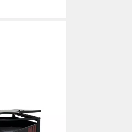
nkel
1