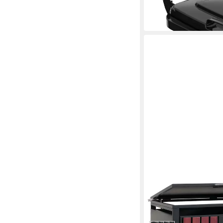
64,29 €
in 3-4 Werktagen bei dir
MCW
Mülltonnenbox MCW-
509,99 €
in 6-8 Werktagen bei dir