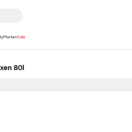
ty
Marken
Sale
xen 80l