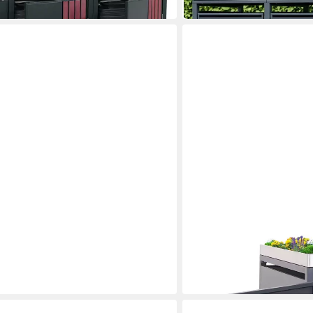
in 5-6 Werktagen bei dir
MCW
cktonne 80 Liter mit Pedal in Blau
Mülltonnenbox MCW-H40
377,99 €
in 4-5 Werktagen bei dir