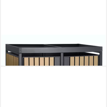
ZELSIUS
Mülltonnenbox mit Pflanzdach, für 2 Mülltonnen, Anthrazit RAL
7016, Tür Holzoptik
299,95 €
lieferbar - in 6-8 Werktagen bei dir