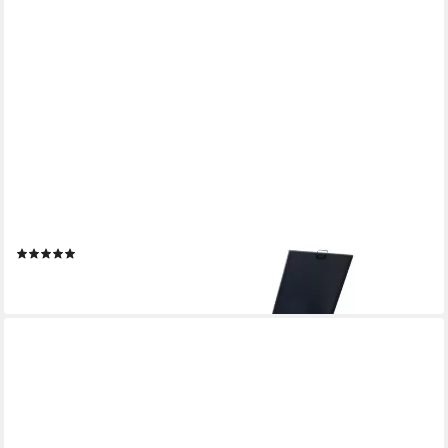
ZELSIUS
Mülltonnenbox Mülltonnenbox für vier Mülltonnen, Anthrazit RAL
7016 (Set, Set für 4 Mülltonnen)
(4)
669,95 €
lieferbar - in 6-8 Werktagen bei dir