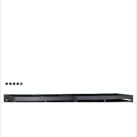
ZELSIUS
Mülltonnenbox mit Pflanzdach für 4 Tonnen, 120 - 240 Liter,
RAL 7016, Tür Holzoptik
(3)
595,95 €
lieferbar - in 6-8 Werktagen bei dir