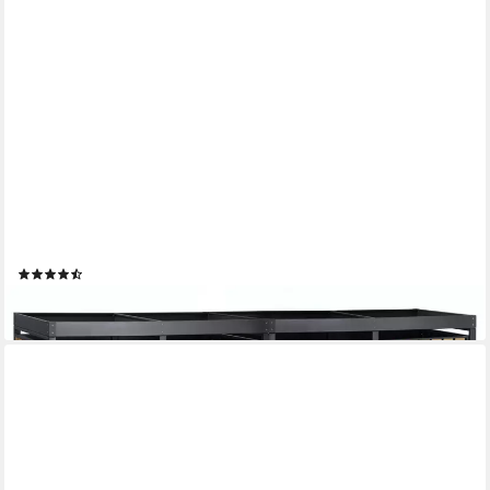
ZELSIUS
Mülltonnenbox mit Pflanzdach für 4 Tonnen, 120 - 240 Liter,
RAL 7016, Tür Holzoptik
(3)
595,95 €
lieferbar - in 6-8 Werktagen bei dir