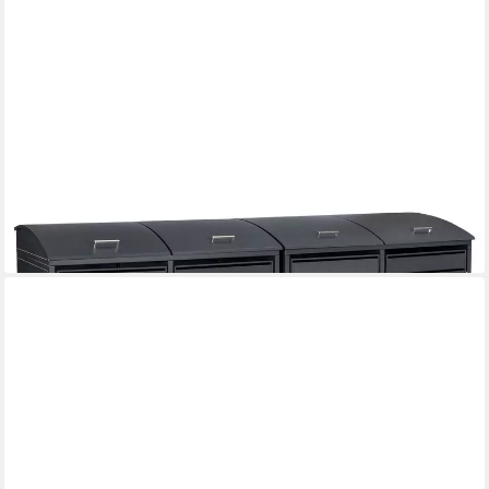
ZELSIUS
Mülltonnenbox Mülltonnenkasten mit abgerundetem Deckel für
vier 120 - 240 Liter (Set, 2 Mülltonnenboxen), Einfaches Öffnen
und Schließen der Türen dank Magnetverschluss
999,95 €
lieferbar - in 6-8 Werktagen bei dir