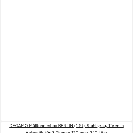
DEGAMO Mülltonnenbox BERLIN (1 St), Stahl grau, Türen in
Holzoptik, für 3 Tonnen 120 oder 240 Liter