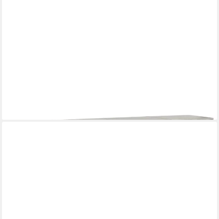
ZELSIUS
Mülltonnenbox 4er Müllbox, 120 - 240 Liter, Anthrazit
795,95 €
lieferbar - in 6-8 Werktagen bei dir