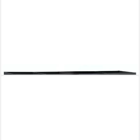
ZELSIUS
Mülltonnenbox 4er mit Pflanzdach, Anthrazit RAL 7016, Tür in
dunkelbrauner Holzoptik
649,95 €
lieferbar - in 6-8 Werktagen bei dir