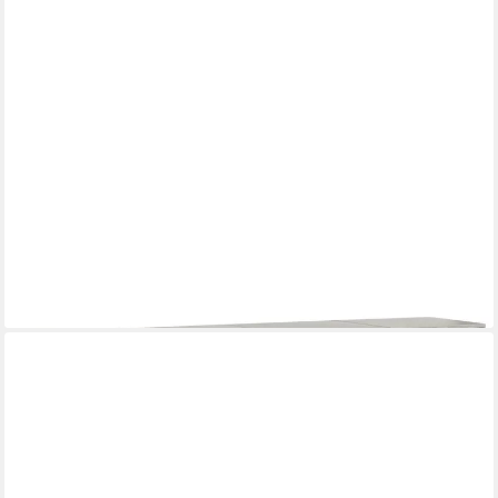
ZELSIUS
Mülltonnenbox 4er Müllbox, 120 - 240 Liter, Anthrazit
795,95 €
lieferbar - in 6-8 Werktagen bei dir