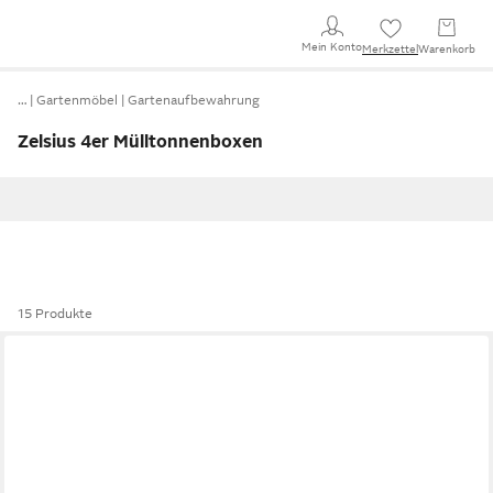
Mein Konto
Merkzettel
Warenkorb
…
Gartenmöbel
Gartenaufbewahrung
Zelsius 4er Mülltonnenboxen
15 Produkte