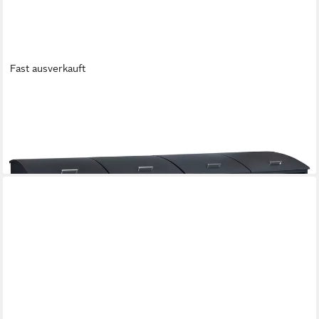
Fast ausverkauft
ZELSIUS
Mülltonnenbox Zelsius Mülltonnenbox mit abgerundetem Deckel
für vier 120 - 240 Liter (Set, 2 Doppelboxen)
999,95 €
lieferbar - in 6-8 Werktagen bei dir