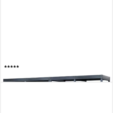
ZELSIUS
Mülltonnenbox Mülltonnenbox mit Pflanzdach für vier 120 - 240
Liter Mülltonnen (Set, 2 Doppelboxen), Abschließbare Tür
(1)
529,95 €
lieferbar - in 6-8 Werktagen bei dir