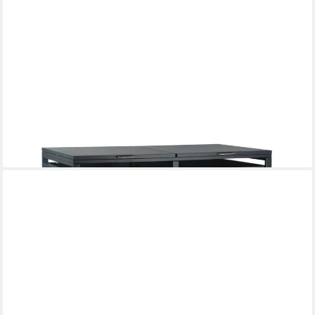
ZELSIUS
Mülltonnenbox für zwei Mülltonnen, Anthrazit RAL 7016, Tür in
Holzoptik
329,95 €
lieferbar - in 6-8 Werktagen bei dir