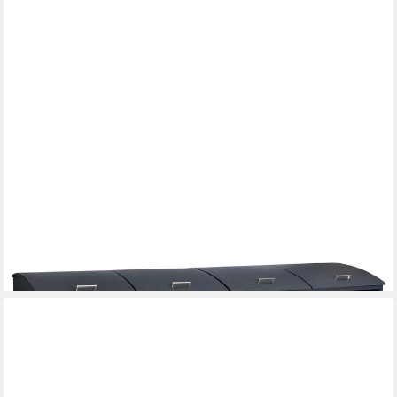
ZELSIUS
Mülltonnenbox Mülltonnenkasten mit abgerundetem Deckel für
vier 120 - 240 Liter (Set, 2 Doppelboxen)
799,95 €
lieferbar - in 6-8 Werktagen bei dir