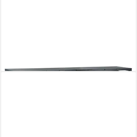
ZELSIUS
Mülltonnenbox Set für vier Mülltonnen, Anthrazit RAL 7016, Tür
in Holzoptik
649,95 €
lieferbar - in 6-8 Werktagen bei dir