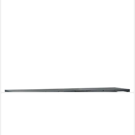
ZELSIUS
Mülltonnenbox Set für vier Mülltonnen, Anthrazit RAL 7016, Tür
in Holzoptik
649,95 €
lieferbar - in 6-8 Werktagen bei dir