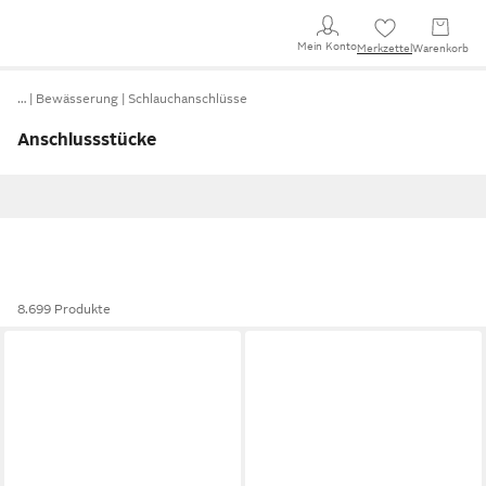
Mein Konto
Merkzettel
Warenkorb
…
Bewässerung
Schlauchanschlüsse
Anschlussstücke
8.699 Produkte