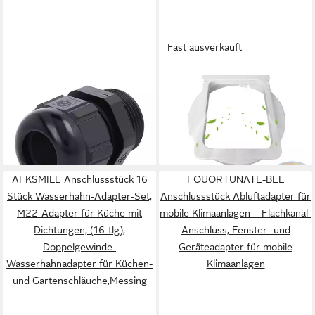
Fast ausverkauft
LAPP KABEL
FOUORTUNATE-BEE
Schlauchverschraubung
Anschlussstück
Titel:Verschraubung
Klimaanlagen
1,77 €
24,99 €
PG16x1,41 SKU-PG16
Schlauchadapter für mobiles
54,99 €
in 2-3 Werktagen bei dir
Polyamid (PA) Gewindelänge
Abluftschlauchsystem
-55%
10
lieferbar in 2 Wochen
AFKSMILE Anschlussstück 16
FOUORTUNATE-BEE
Stück Wasserhahn-Adapter-Set,
Anschlussstück Abluftadapter für
M22-Adapter für Küche mit
mobile Klimaanlagen – Flachkanal-
Dichtungen, (16-tlg),
Anschluss, Fenster- und
Doppelgewinde-
Geräteadapter für mobile
Wasserhahnadapter für Küchen-
Klimaanlagen
und Gartenschläuche,Messing