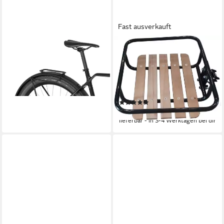
Fast ausverkauft
RACKTIME
BENSON
Fahrrad-Gepäckträger,
Fahrrad-Gepäckträger
Gepäckträger Micro Rack
Fahrrad Gepäckträger
ab 48,55 €
Frontträger 24 oder 28
lieferbar - in 7-9 Werktagen bei dir
Schwarz Holz
(4)
42,90 €
lieferbar - in 3-4 Werktagen bei dir