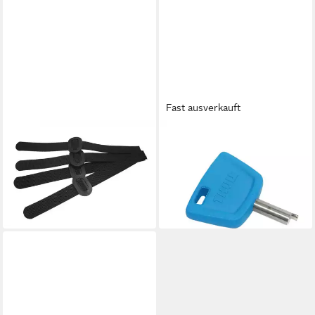
Fast ausverkauft
THULE
THULE
Fahrrad-Gepäckträger Thule
Fahrrad-Gepäckträger
14,16 €
Gurt Kit für Gepäckträger
lieferbar - in 4-5 Werktagen bei dir
#100090 Pack n Pedal
21,32 €
lieferbar - in 6-7 Werktagen bei dir