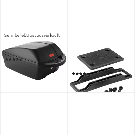
Sehr beliebt
Fast ausverkauft
FISCHER FAHRRAD
KLICKFIX
Gepäckträgertasche
Fahrradtasche KLICKfix GTA
(30)
Kupplungs-Set schwarz für
ab 37,99 €
Körbe/ Boxen und Taschen
lieferbar - in 1-2 Werktagen bei dir
(3)
ab 15,21 €
lieferbar - in 4-5 Werktagen bei dir