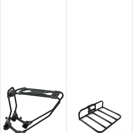
SKS
LASTPAK
Fahrrad-Gepäckträger,
Fahrrad-Gepäckträger
Gepäckträger Infinity
Gepäckträger Transport breit
Universal
Lenker Montage 40x31 cm
(3)
schwarz
ab 97,96 €
32,90 €
UVP
39,90 €
lieferbar - in 2-3 Werktagen bei dir