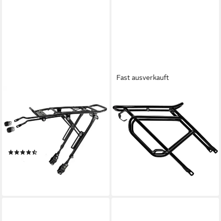
Fast ausverkauft
M-WAVE
ZÜNDAPP
Fahrrad-Gepäckträger
Fahrrad-Gepäckträger 630 (1-
Gepäckträger One 4 ALL ALU
St), Gepäckträger Fahrrad E
20 29 verstellbar
Bike Fully
Universalschwarz
Fahrradgepäckträger 29 Zoll
(3)
59,90 €
UVP
69,90 €
30,90 €
UVP
34,50 €
-14%
-10%
lieferbar - in 4-5 Werktagen bei dir
lieferbar - in 3-4 Werktagen bei dir