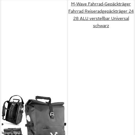
M-Wave Fahrrad-Gepäckträger
Fahrrad Reiseradgepäckträger 24
28 ALU verstellbar Universal
schwarz
VALKENTAL
Fahrradtasche Pro
Gepäckträgertasche,
Rucksack & Umhängetasche,
wasserdicht, Hochwertiges