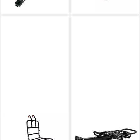
-18%
lieferbar - in 3-4 Werktagen bei dir
LASTPAK
BERGSTEIGER
Fahrrad-Gepäckträger
Fahrrad-Gepäckträger
Vorderrad
Fahrrad Gepäckträger hinten,