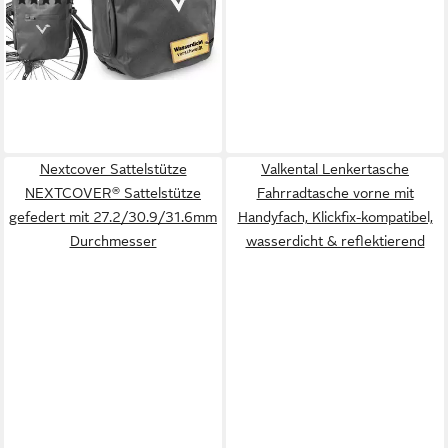
(17)
Nylon 23 L
119,99 €
lieferbar - in 2-3 Werktagen bei dir
Nextcover Sattelstütze
Valkental Lenkertasche
NEXTCOVER® Sattelstütze
Fahrradtasche vorne mit
gefedert mit 27.2/30.9/31.6mm
Handyfach, Klickfix-kompatibel,
Durchmesser
wasserdicht & reflektierend