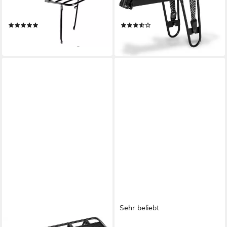
Transportgepäckträger 31 29
geeignet für Mountainbike, E-
5 33 cm Stahl schwarz
Bike, uvm.
(5)
(6)
32,00 €
27,90 €
lieferbar - in 3-4 Werktagen bei dir
lieferbar - in 3-4 Werktagen bei dir
Sehr beliebt