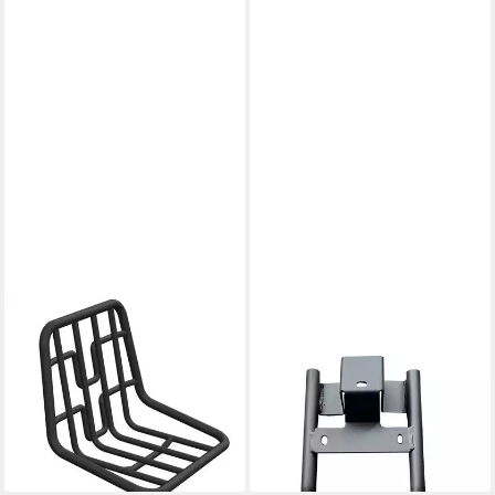
XLC
ENEWAY
Fahrrad-Gepäckträger XLC
Fahrrad-Gepäckträger
LR-F03 Frontgepäckträger
Gepäckträger Coco Wave-S
für Winora Yakun/Radius 2
(1-St., Gepäckträger), schnelle
Schwarz
und einfache Montage
23,70 €
69,90 €
lieferbar - in 6-7 Werktagen bei dir
lieferbar - in 3-4 Werktagen bei dir