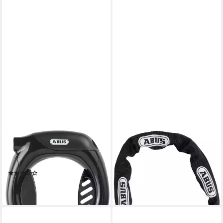
ABUS
ABUS
Rahmenschloss 4960 NR
Rahmenschloss ADAPTOR
black
CHAIN ACH 2.0 6KS
(2)
ab 37,99 €
ab 29,99 €
lieferbar - in 3-4 Werktagen bei dir
lieferbar - in 3-4 Werktagen bei dir