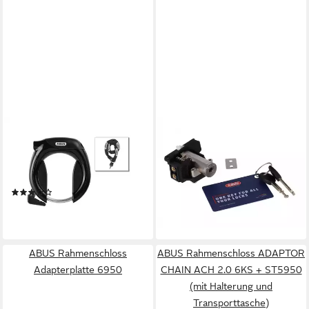
ABUS
ABUS
Rahmenschloss Pro Tectic
Rahmenschloss ABUS
4960 -Set mit Kette, 85 cm
Schlossmodul Intube Akku
schwarz
inkl. Zylinder - für Haibike &
(1)
Winora E-
55,40 €
64,89 €
lieferbar - in 3-4 Werktagen bei dir
lieferbar - in 6-7 Werktagen bei dir
ABUS Rahmenschloss
ABUS Rahmenschloss ADAPTOR
Adapterplatte 6950
CHAIN ACH 2.0 6KS + ST5950
(mit Halterung und
Transporttasche)