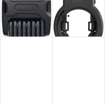
ABUS
ABUS
Faltschloss Bordo 6000K SH
Rahmenschloss 6950M AM
(mit Halterung)
NR BK XPlus GRANIT
(3)
(1)
ab 104,85 €
ab 69,99 €
UVP
79,95 €
lieferbar - in 6-7 Werktagen bei dir
-12%
lieferbar - in 3-4 Werktagen bei dir