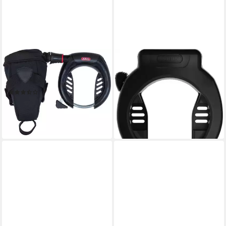
ABUS
ABUS
Rahmenschloss 5950 NR
Rahmenschloss Abus
BK+ 6KS/100 + ST 5950
Rahmenschloss 4750X
(2)
Security Level 9 Farbe
ab 90,99 €
UVP
104,95 €
schwarz Breite 68 mm H
-13%
ab 59,49 €
lieferbar - in 3-4 Werktagen bei dir
lieferbar - in 6-7 Werktagen bei dir