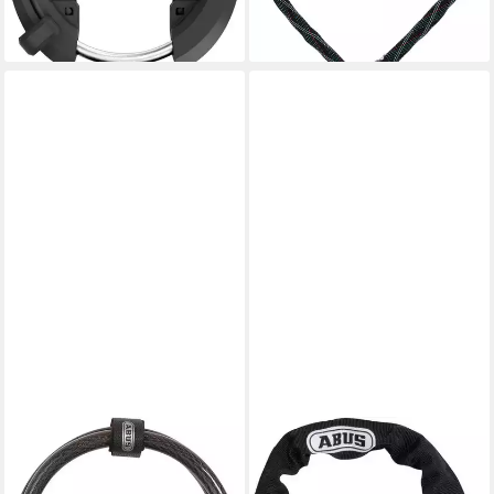
-14%
lieferbar - in 3-4 Werktagen bei dir
ABUS
ABUS
Rahmenschloss ADAPTOR
Rahmenschloss ADAPTOR
CABLE ACL 12/100
CHAIN ACH 2.0 6KS +