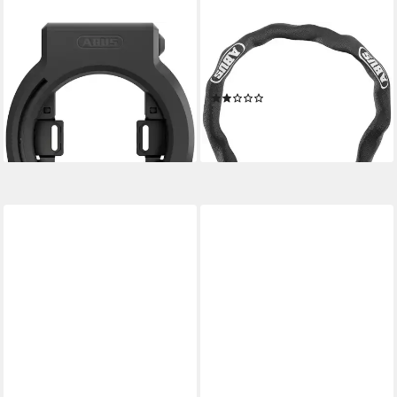
ABUS
ABUS
Rahmenschloss 6950M AM R
Kettenschloss Yardo 7807F
BK XPlus GRANIT
BK
(1)
69,99 €
UVP
79,95 €
ab 91,85 €
-12%
lieferbar - in 6-7 Werktagen bei dir
lieferbar - in 3-4 Werktagen bei dir