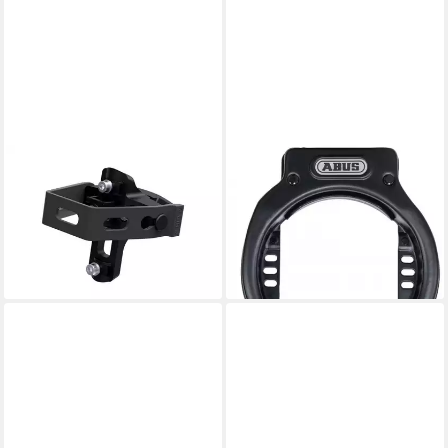
ABUS
ABUS
Faltschloss Bordo Sattelhalter
Rahmenschloss ABUS
SH SF 6000
AMPARO 4650SL NR black
ab 27,09 €
OE
lieferbar - in 6-7 Werktagen bei dir
ab 41,99 €
lieferbar - in 5-6 Werktagen bei dir