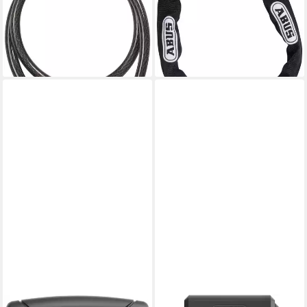
ab 21,99 €
ST5950 (mit Halterung und
lieferbar - in 3-4 Werktagen bei dir
Transporttasche)
ab 45,99 €
lieferbar - in 3-4 Werktagen bei dir