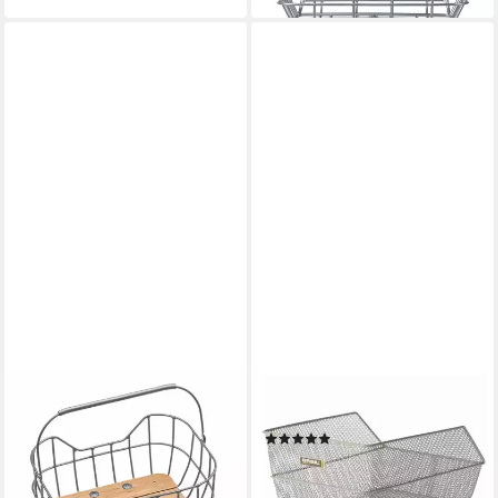
RACKTIME
BASIL
Fahrradkorb, System Korb
Fahrradkorb
(1)
Baskit Breeze
33,89 €
ab 87,49 €
UVP
99,95 €
lieferbar - in 4-5 Werktagen bei dir
-12%