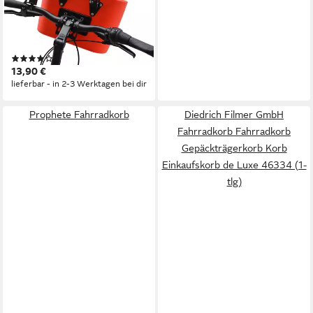
Lenker-Korb Schnell-
Befestigung Rot (mit
Halterung), Klick-Verschluss
(2)
Fahrrad-Korb + Halterung
13,90 €
Einkauf Gepäckträger 22L
lieferbar - in 2-3 Werktagen bei dir
Prophete Fahrradkorb
Diedrich Filmer GmbH
Fahrradkorb Fahrradkorb
Gepäckträgerkorb Korb
Einkaufskorb de Luxe 46334 (1-
tlg)