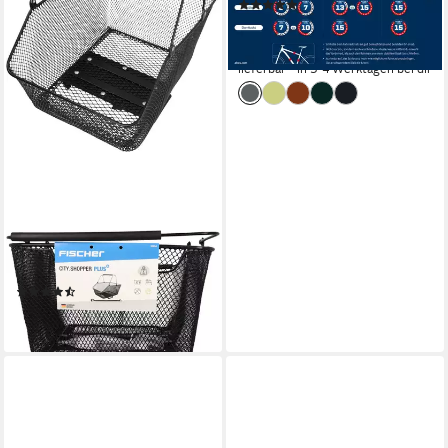
(6)
ab 57,99 €
UVP
64,95 €
-11%
lieferbar - in 3-4 Werktagen bei dir
FISCHER FAHRRAD
Fahrradkorb
(6)
ab 32,99 €
lieferbar - in 1-2 Werktagen bei dir