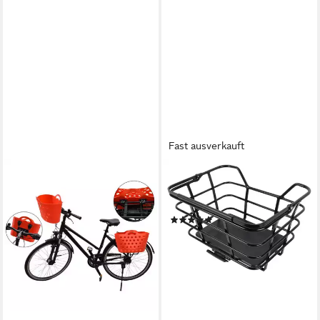
Fast ausverkauft
ATRANVELO
Fahrradkorb, System-Korb
Epic M 23ltr, 40x20x29cm
(2)
ab 46,53 €
lieferbar - in 6-7 Werktagen bei dir