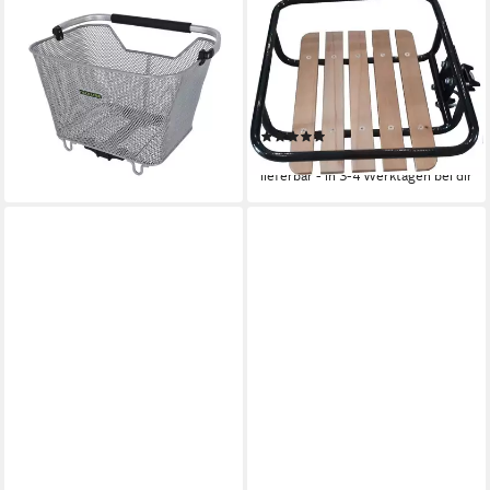
RACKTIME
BENSON
Fahrradkorb, System Korb
Fahrrad-Gepäckträger
Baskit Deluxe 2.0
Fahrrad Gepäckträger
59,90 €
Frontträger 24 oder 28
lieferbar - in 7-9 Werktagen bei dir
Schwarz Holz
(4)
42,90 €
lieferbar - in 3-4 Werktagen bei dir