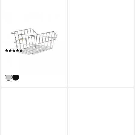
BASIL
Fahrradkorb Basil
Hinterradkorb Cento
Aluminium alufarbig
45x33x21 cm
(1)
ab 67,02 €
UVP
74,99 €
-11%
lieferbar - in 4-5 Werktagen bei dir