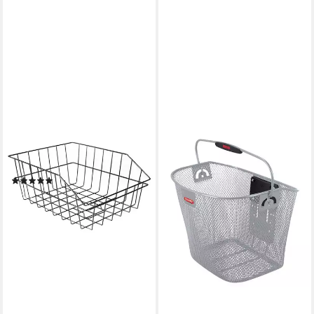
FORCE
Fahrradkorb Drahtkorb XXL
(1)
16,35 €
lieferbar - in 8-10 Werktagen bei
dir