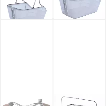
Fiber Nordlicht MIK 2.0"
"Cento Alu WSL"
132,99 €
119,95 €
lieferbar - in 7-9 Werktagen bei dir
lieferbar - in 7-9 Werktagen bei dir