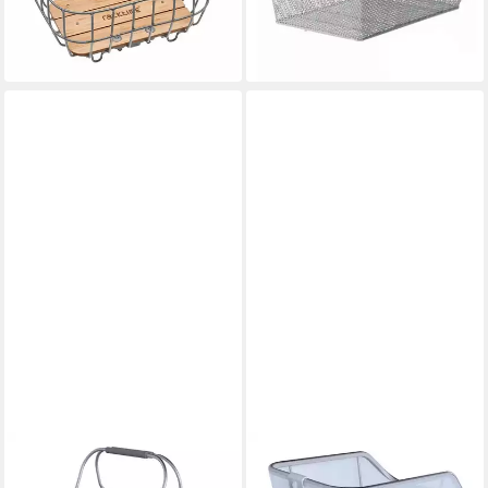
lieferbar - in 5-6 Werktagen bei dir
BASIL
BASIL
Fahrradkorb, "Cento Tech
Fahrradkorb, Hinterradkorb