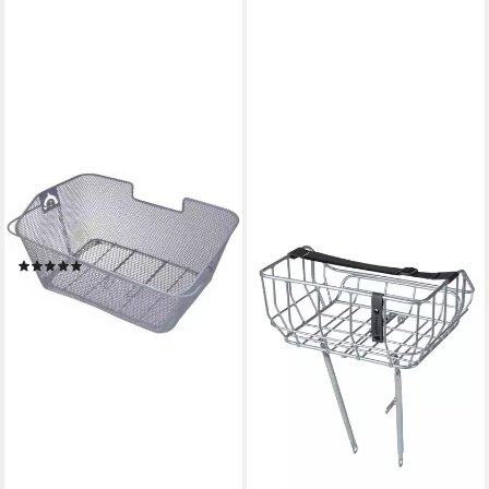
GRAVIDUS
Fahrradkorb Fahrradkorb
Metall Gepäckträger Silber
(1)
22,99 €
lieferbar - in 3-4 Werktagen bei dir