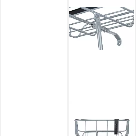
BASIL
Fahrradkorb, Vorderradkorb
Portland
109,99 €
lieferbar - in 7-9 Werktagen bei dir