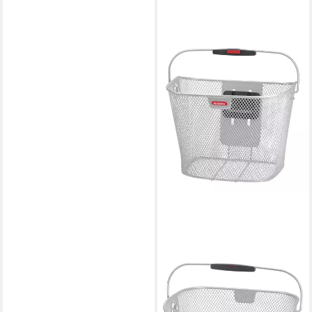
KLICKFIX
Fahrradkorb KLICKfix
Lenkerkorb silber 25x35x26