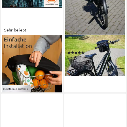
Sehr beliebt
ECENCE
PROPHETE
Fahrradkorb 1x Fahrradkorb
Fahrradkorb Fahrradkorb
(7)
Regenschutz Schwarz
15,99 €
Abdeckung
lieferbar - in 6-8 Werktagen bei dir
(22)
10,99 €
lieferbar - in 3-4 Werktagen bei dir